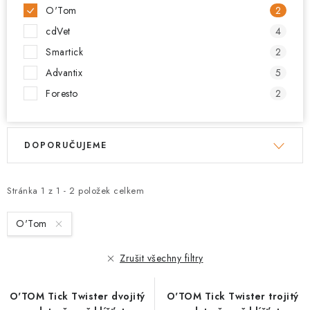
O'Tom
2
cdVet
4
Smartick
2
Advantix
5
Foresto
2
V
Ř
DOPORUČUJEME
ý
a
p
z
i
e
Stránka
1
z
1
-
2
položek celkem
s
n
O'Tom
p
í
r
p
Zrušit všechny filtry
o
r
d
o
O'TOM Tick Twister dvojitý
O'TOM Tick Twister trojitý