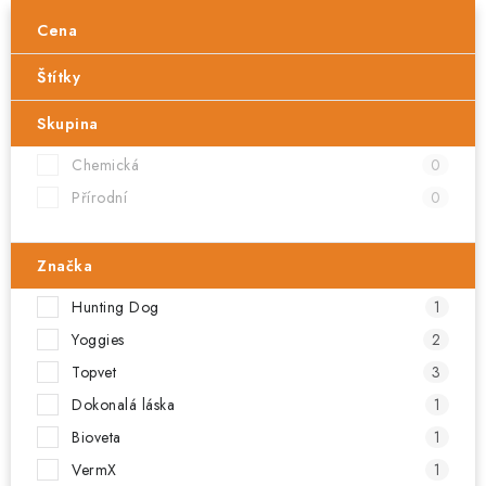
Cena
Štítky
Skupina
Chemická
0
Přírodní
0
Značka
Hunting Dog
1
Yoggies
2
Topvet
3
Dokonalá láska
1
Bioveta
1
VermX
1