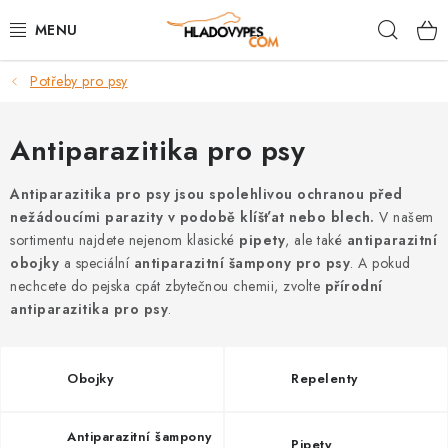
Přejít
Hleda
na
obsah
Potřeby pro psy
POTŘEBY PRO PSY
TAMI PŘEPRAVNÍ BOXY
Antiparazitika pro psy
SPORT SE PSEM
Antiparazitika pro psy jsou spolehlivou ochranou před
nežádoucími parazity v podobě klíšťat nebo blech.
V našem
sortimentu najdete nejenom klasické
pipety
, ale také
antiparazitní
BACK ON TRACK
obojky
a speciální
antiparazitní šampony pro psy
. A pokud
nechcete do pejska cpát zbytečnou chemii, zvolte
přírodní
FAQ
antiparazitika pro psy
.
VĚRNOSTNÍ PROGRAM
Obojky
Repelenty
ZNAČKY
Antiparazitní šampony
Pipety