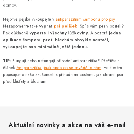
domov.
Nejprve pejska vykoupejte v
antiparazitním šamponu pro psy
.
Nezapomeňte také
vyprat
psí pelíšek
. Spí s vám pes v posteli?
Pak důkladně
vyperte i všechny lůžkoviny
. A pozor!
Jedna
aplikace šamponu proti blechám obvykle nestačí,
vykoupejte psa minimálně ještě jednou.
TIP:
Fungují nebo nefungují přírodní antiparazitika? Přečtěte si
článek
Antiparazitika jinak aneb co se osvědčilo nám
, ve kterém
popisujeme naše zkušenosti s přírodními cestami, jak chránit psa
před klíšťaty a blechami.
Aktuální novinky a akce na váš e-mail