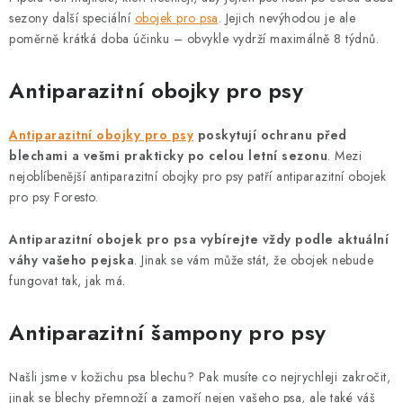
s
sezony další speciální
obojek pro psa
. Jejich nevýhodou je ale
u
poměrně krátká doba účinku – obvykle vydrží maximálně 8 týdnů.
Antiparazitní obojky pro psy
Antiparazitní obojky pro psy
poskytují ochranu před
blechami a vešmi prakticky po celou letní sezonu
. Mezi
nejoblíbenější antiparazitní obojky pro psy patří antiparazitní obojek
pro psy Foresto.
Antiparazitní obojek pro psa vybírejte vždy podle aktuální
váhy vašeho pejska
. Jinak se vám může stát, že obojek nebude
fungovat tak, jak má.
Antiparazitní šampony pro psy
Našli jsme v kožichu psa blechu? Pak musíte co nejrychleji zakročit,
jinak se blechy přemnoží a zamoří nejen vašeho psa, ale také váš