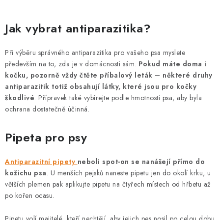
O
v
Jak vybrat antiparazitika?
l
á
Při výběru správného antiparazitika pro vašeho psa myslete
d
především na to, zda je v domácnosti sám.
Pokud máte doma i
a
kočku, pozorně vždy čtěte příbalový leták – některé druhy
c
antiparazitik totiž obsahují látky, které jsou pro kočky
škodlivé
. Přípravek také vybírejte podle hmotnosti psa, aby byla
í
ochrana dostatečně účinná.
p
r
Pipeta pro psy
v
k
Antiparazitní pipety
neboli spot-on se nanášejí přímo do
y
kožichu psa
. U menších pejsků naneste pipetu jen do okolí krku, u
v
větších plemen pak aplikujte pipetu na čtyřech místech od hřbetu až
ý
po kořen ocasu.
p
i
Pipetu volí majitelé, kteří nechtějí, aby jejich pes nosil po celou dobu