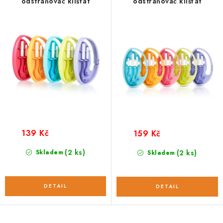
u
d
odstraňovač klíšťat
odstraňovač klíšťat
k
u
t
k
ů
t
ů
139 Kč
159 Kč
(2 ks)
Skladem
(2 ks)
Skladem