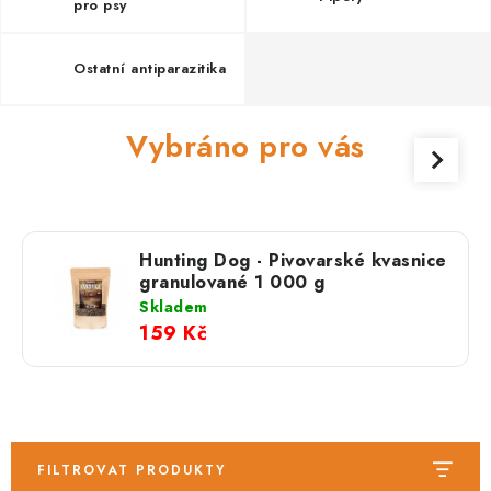
PRODEJNA
pro psy
BLOG
Ostatní antiparazitika
SLUŽBY
Vybráno pro vás
VÝMĚNA, VRÁCENÍ A REKLAMACE
O nás
Kontakty
Doprava a platba
Hunting Dog - Pivovarské kvasnice
Výměna, vrácení a reklamace
Obchodní podmínky
granulované 1 000 g
Podmínky ochrany osobních údajů
Skladem
159 Kč
Zásady použivání souboru cookies
Hodnocení obchodu
FAQ
FILTROVAT PRODUKTY