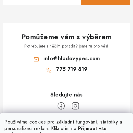
Pomůžeme vám s výběrem
Potřebujete s něčím poradit? Jsme tu pro vás!
info
@
hladovypes.com
775 719 819
Z
Používáme cookies pro základní fungování, statistiky a
personalizaci reklam. Kliknutím na
Přijmout vše
á