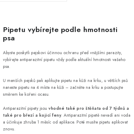
O
v
Pipetu vybírejte podle hmotnosti
l
psa
á
d
Abyste poskytli pejskovi účinnou ochranu před vnějšími parazity,
a
vybírejte antiparazitní pipetu vždy podle aktuální hmotnosti vašeho
c
psa.
í
p
U menších pejsků pak aplikujte pipetu na kůži na krku, u větších psů
naneste pipetu na 4 místa na kůži – začněte na krku a postupujte
r
směrem ke kořeni ocasu.
v
k
Antiparazitní pipety jsou
vhodné také pro štěňata od 7 týdnů a
y
také pro březí a kojicí feny
. Antiparazitní pipetě nevadí ani voda
v
a účinkuje zhruba 1 měsíc od aplikace. Poté musíte pipetu aplikovat
ý
znovu.