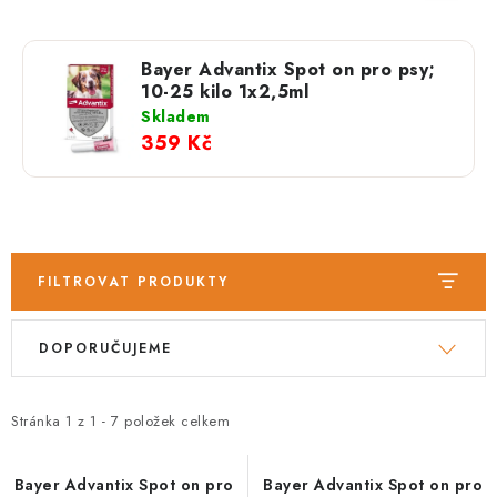
PRODEJNA
BLOG
Bayer Advantix Spot on pro psy;
10-25 kilo 1x2,5ml
SLUŽBY
Skladem
359 Kč
VÝMĚNA, VRÁCENÍ A REKLAMACE
O nás
Kontakty
Doprava a platba
Výměna, vrácení a reklamace
Obchodní podmínky
FILTROVAT PRODUKTY
Podmínky ochrany osobních údajů
V
Ř
Zásady použivání souboru cookies
Hodnocení obchodu
DOPORUČUJEME
ý
a
FAQ
p
z
i
e
Stránka
1
z
1
-
7
položek celkem
s
n
p
í
Bayer Advantix Spot on pro
Bayer Advantix Spot on pro