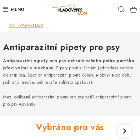
Přejít
Hleda
na
obsah
ANTIPARAZITIKA
POTŘEBY PRO PSY
TAMI PŘEPRAVNÍ BOXY
Antiparazitní pipety pro psy
SPORT SE PSEM
Antiparazitní pipety pro psy ochrání vašeho psího parťáka
před vešmi a blechami
. Pipety proti klíšťatům jednoduše vetřete
do srsti psa. Spot on antiparazitní pipeta účinkuje obvykle po dobu
BACK ON TRACK
jednoho měsíce, pak musíte aplikaci opakovat.
FAQ
Mezi oblíbené antiparazitní pipety pro psy patří antiparazitní pipeta
pro psy Advantix.
VĚRNOSTNÍ PROGRAM
Vybráno pro vás
ZNAČKY