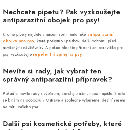
p
i
Nechcete pipetu? Pak vyzkoušejte
s
antiparazitní obojek pro psy!
u
Kromě pipety najdete v našem sortimentu také
antiparazitní
obojky pro psy
, které poskytnou pejskovi delší ochranu před
nevítanými návštěvníky. A pokud hledáte přírodní antiparazitika pro
psy, vyzkoušejte
repelentní sprej na psy
.
Nevíte si rady, jak vybrat ten
správný antiparazitní přípravek?
Pokud si nevíte rady s výběrem, zavolejte nám, nebo napište. Stavte
se k nám na pobočku v Ostravě a společně vybereme ideální řešení
na míru vašeho psa.
Další psí kosmetické potřeby, které