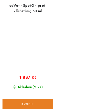
cdVet - SpotOn proti
klíšťatům; 50 ml
1 887 Kč
(2 ks)
Skladem