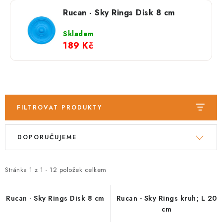
PRODEJNA
Rucan - Sky Rings Disk 8 cm
BLOG
Skladem
189 Kč
SLUŽBY
VÝMĚNA, VRÁCENÍ A REKLAMACE
O nás
Kontakty
Doprava a platba
FILTROVAT PRODUKTY
Výměna, vrácení a reklamace
Obchodní podmínky
V
Ř
Podmínky ochrany osobních údajů
DOPORUČUJEME
ý
a
Zásady použivání souboru cookies
Hodnocení obchodu
p
z
FAQ
i
e
Stránka
1
z
1
-
12
položek celkem
s
n
p
í
Rucan - Sky Rings Disk 8 cm
Rucan - Sky Rings kruh; L 20
cm
r
p