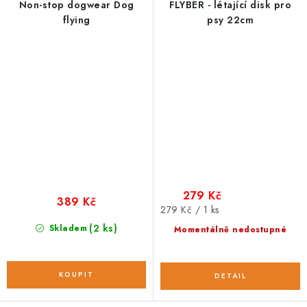
Non-stop dogwear Dog
FLYBER - létající disk pro
flying
psy 22cm
279 Kč
389 Kč
Měrná
279 Kč / 1 ks
cena:
(2 ks)
Skladem
Momentálně nedostupné