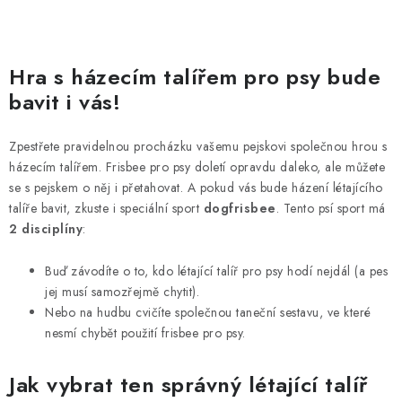
O
v
Hra s házecím talířem pro psy bude
l
bavit i vás!
á
d
Zpestřete pravidelnou procházku vašemu pejskovi společnou hrou s
a
házecím talířem. Frisbee pro psy doletí opravdu daleko, ale můžete
c
se s pejskem o něj i přetahovat. A pokud vás bude házení létajícího
í
talíře bavit, zkuste i speciální sport
dogfrisbee
. Tento psí sport má
p
2 disciplíny
:
r
Buď závodíte o to, kdo létající talíř pro psy hodí nejdál (a pes
v
jej musí samozřejmě chytit).
k
Nebo na hudbu cvičíte společnou taneční sestavu, ve které
y
nesmí chybět použití frisbee pro psy.
v
ý
Jak vybrat ten správný létající talíř
p