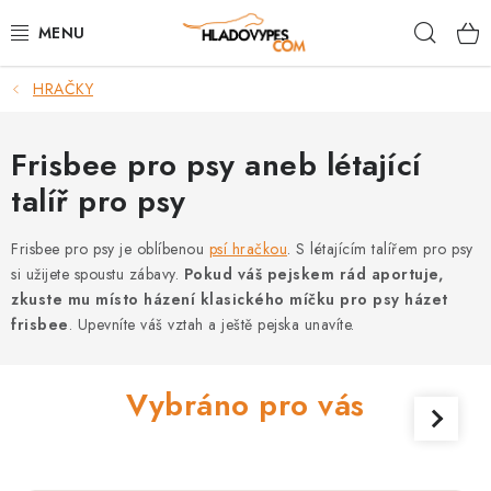
Přejít
Hleda
na
obsah
HRAČKY
POTŘEBY PRO PSY
TAMI PŘEPRAVNÍ BOXY
Frisbee pro psy aneb létající
talíř pro psy
SPORT SE PSEM
Frisbee pro psy je oblíbenou
psí hračkou
. S létajícím talířem pro psy
BACK ON TRACK
si užijete spoustu zábavy.
Pokud váš pejskem rád aportuje,
zkuste mu místo házení klasického míčku pro psy házet
FAQ
frisbee
. Upevníte váš vztah a ještě pejska unavíte.
VĚRNOSTNÍ PROGRAM
Vybráno pro vás
ZNAČKY