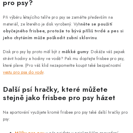
pro psy?
i
s
Při výběru létajícího talíře pro psy se zaměřte především na
u
materiál, ze kterého je disk vyrobený. Vyh
něte se použití
obyčejného frisbee, protože to bývá příliš tvrdé a pes si
jeho chytáním může poškodit zubní sklovinu
.
Disk pro psy by proto měl být z
měkké gumy
. Dokáže váš pejsek
strávit hodiny a hodiny ve vodě? Pak mu dopřejte frisbee pro psy,
které plave. (Pro váš klid nezapomeňte koupit také bezpečnostní
vestu pro psa do vody
.
Další psí hračky, které můžete
stejně jako frisbee pro psy házet
Na aportování využijete kromě frisbee pro psy také další hračky pro
psy: