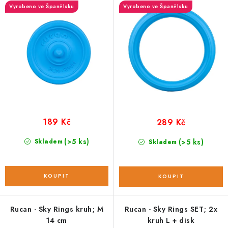
o
r
Vyrobeno ve Španělsku
Vyrobeno ve Španělsku
d
o
u
d
k
u
t
k
ů
t
ů
189 Kč
289 Kč
(>5 ks)
Skladem
(>5 ks)
Skladem
Rucan - Sky Rings kruh; M
Rucan - Sky Rings SET; 2x
14 cm
kruh L + disk