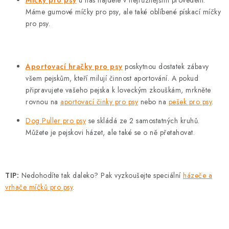
Míčky pro psy
u nás najdete v nejrůznějším provedení.
Máme gumové míčky pro psy, ale také oblíbené pískací míčky
pro psy.
Aportovací hračky pro psy
poskytnou dostatek zábavy
všem pejskům, kteří milují činnost aportování. A pokud
připravujete vašeho pejska k loveckým zkouškám, mrkněte
rovnou na
aportovací činky pro psy
nebo na
pešek pro psy
.
Dog Puller pro psy
se skládá ze 2 samostatných kruhů.
Můžete je pejskovi házet, ale také se o ně přetahovat.
TIP:
Nedohodíte tak daleko? Pak vyzkoušejte speciální
házeče a
vrhače míčků pro psy
.