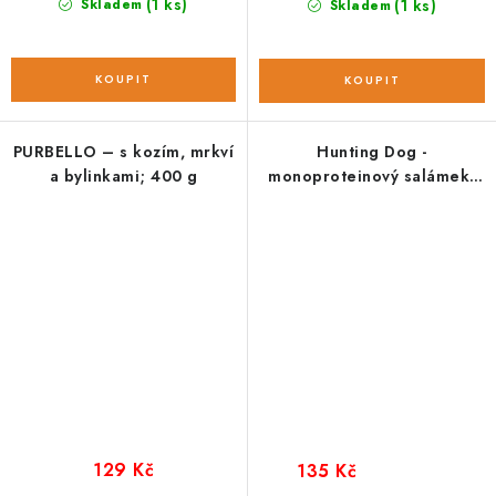
(1 ks)
Skladem
(1 ks)
Skladem
PURBELLO – s kozím, mrkví
Hunting Dog -
a bylinkami; 400 g
monoproteinový salámek;
jehněčí 400 g
129 Kč
135 Kč