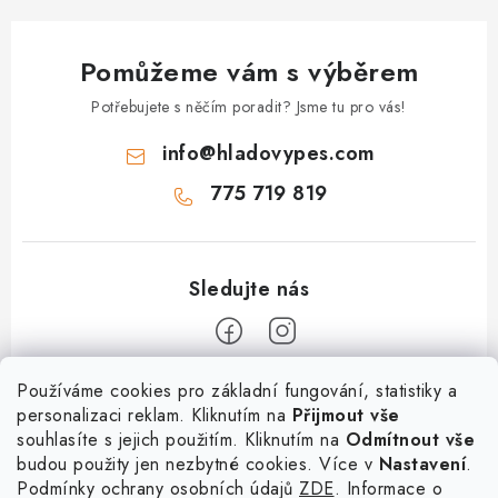
k
y
Pomůžeme vám s výběrem
v
ý
Potřebujete s něčím poradit? Jsme tu pro vás!
p
info
@
hladovypes.com
i
s
775 719 819
u
Z
Používáme cookies pro základní fungování, statistiky a
personalizaci reklam. Kliknutím na
Přijmout vše
á
souhlasíte s jejich použitím. Kliknutím na
Odmítnout vše
Informace
p
budou použity jen nezbytné cookies. Více v
Nastavení
.
a
Podmínky ochrany osobních údajů
ZDE
. Informace o
O nás