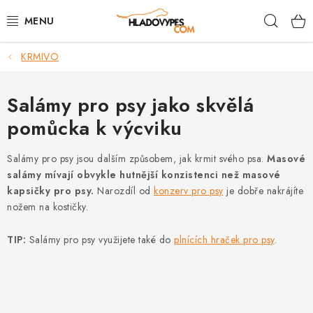
Přejít
Hleda
na
obsah
KRMIVO
POTŘEBY PRO PSY
TAMI PŘEPRAVNÍ BOXY
Salámy pro psy jako skvělá
pomůcka k výcviku
SPORT SE PSEM
Salámy pro psy jsou dalším způsobem, jak krmit svého psa.
Masové
BACK ON TRACK
salámy mívají obvykle hutnější konzistenci než masové
kapsičky pro psy.
Narozdíl od
konzerv pro psy
je dobře nakrájíte
FAQ
nožem na kostičky.
TIP:
Salámy pro psy využijete také do
plnících hraček pro psy
.
VĚRNOSTNÍ PROGRAM
ZNAČKY