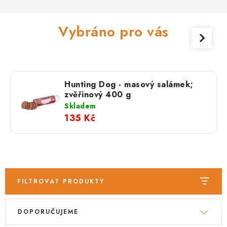
PRODEJNA
Vybráno pro vás
BLOG
SLUŽBY
VÝMĚNA, VRÁCENÍ A REKLAMACE
Hunting Dog - masový salámek;
zvěřinový 400 g
Skladem
O nás
Kontakty
Doprava a platba
135 Kč
Výměna, vrácení a reklamace
Obchodní podmínky
Podmínky ochrany osobních údajů
Zásady použivání souboru cookies
Hodnocení obchodu
FAQ
FILTROVAT PRODUKTY
V
Ř
DOPORUČUJEME
ý
a