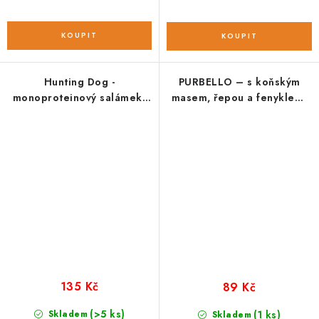
Hunting Dog -
PURBELLO – s koňským
monoproteinový salámek;
masem, řepou a fenyklem;
pštrosí 400 g
200 g
135 Kč
89 Kč
(>5 ks)
Skladem
(1 ks)
Skladem