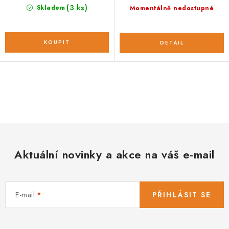
(3 ks)
Skladem
Momentálně nedostupné
O
v
l
á
d
Aktuální novinky a akce na váš e-mail
a
c
í
E-mail
PŘIHLÁSIT SE
p
r
v