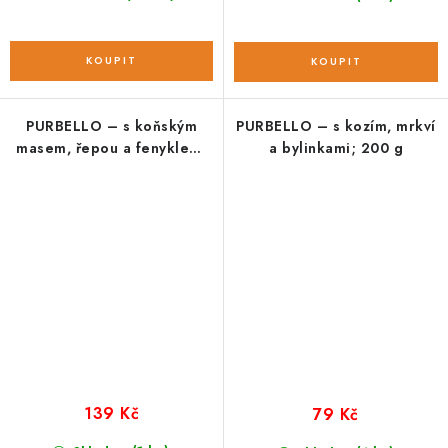
PURBELLO – s koňským
PURBELLO – s kozím, mrkví
masem, řepou a fenyklem;
a bylinkami; 200 g
400 g
139 Kč
79 Kč