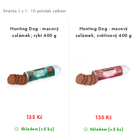
p
z
i
e
Stránka
1
z
1
-
10
položek celkem
s
n
p
í
Hunting Dog - masový
Hunting Dog - masový
salámek; rybí 400 g
salámek; zvěřinový 400 g
r
p
o
r
d
o
u
d
k
u
t
k
ů
t
ů
135 Kč
135 Kč
(>5 ks)
Skladem
(>5 ks)
Skladem