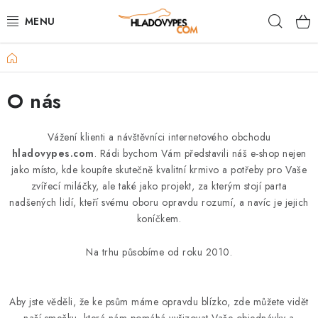
Přejít
Hleda
na
obsah
Domů
POTŘEBY PRO PSY
O nás
TAMI PŘEPRAVNÍ BOXY
SPORT SE PSEM
Vážení klienti a návštěvníci internetového obchodu
hladovypes.com
. Rádi bychom Vám představili náš e-shop nejen
jako místo, kde koupíte skutečně kvalitní krmivo a potřeby pro Vaše
BACK ON TRACK
zvířecí miláčky, ale také jako projekt, za kterým stojí parta
nadšených lidí, kteří svému oboru opravdu rozumí, a navíc je jejich
FAQ
koníčkem.
VĚRNOSTNÍ PROGRAM
Na trhu působíme od roku 2010.
ZNAČKY
Aby jste věděli, že ke psům máme opravdu blízko, zde můžete vidět