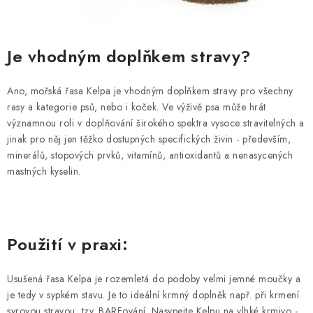
Je vhodným doplňkem stravy?
Ano, mořská řasa Kelpa je vhodným doplňkem stravy pro všechny
rasy a kategorie psů, nebo i koček. Ve výživě psa může hrát
významnou roli v doplňování širokého spektra vysoce stravitelných a
jinak pro něj jen těžko dostupných specifických živin - především,
minerálů, stopových prvků, vitamínů, antioxidantů a nenasycených
mastných kyselin.
Použití v praxi:
Usušená řasa Kelpa je rozemletá do podoby velmi jemné moučky a
je tedy v sypkém stavu. Je to ideální krmný doplněk např. při krmení
syrovou stravou, tzv. BARFování. Nasypejte Kelpu na vlhké krmivo -