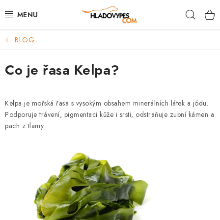
Přejít
Hleda
na
obsah
BLOG
POTŘEBY PRO PSY
Co je řasa Kelpa?
TAMI PŘEPRAVNÍ BOXY
SPORT SE PSEM
Kelpa je mořská řasa s vysokým obsahem minerálních látek a jódu.
Podporuje trávení, pigmentaci kůže i srsti, odstraňuje zubní kámen a
BACK ON TRACK
pach z tlamy.
FAQ
VĚRNOSTNÍ PROGRAM
ZNAČKY