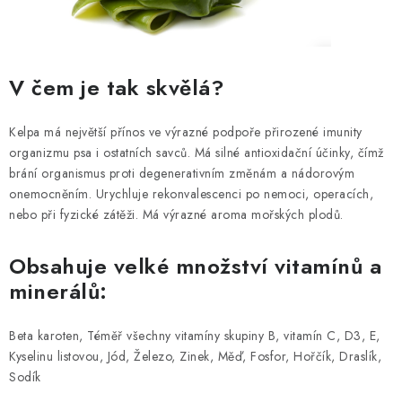
PRODEJNA
BLOG
V čem je tak skvělá?
SLUŽBY
Kelpa má největší přínos ve výrazné podpoře přirozené imunity
VÝMĚNA, VRÁCENÍ A REKLAMACE
organizmu psa i ostatních savců. Má silné antioxidační účinky, čímž
brání organismus proti degenerativním změnám a nádorovým
O nás
Kontakty
Doprava a platba
onemocněním. Urychluje rekonvalescenci po nemoci, operacích,
nebo při fyzické zátěži. Má výrazné aroma mořských plodů.
Výměna, vrácení a reklamace
Obchodní podmínky
Podmínky ochrany osobních údajů
Obsahuje velké množství vitamínů a
Zásady použivání souboru cookies
Hodnocení obchodu
minerálů:
FAQ
Beta karoten, Téměř všechny vitamíny skupiny B, vitamín C, D3, E,
Kyselinu listovou, Jód, Železo, Zinek, Měď, Fosfor, Hořčík, Draslík,
Sodík