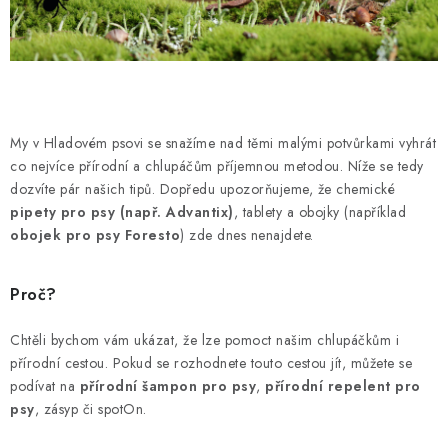
PRODEJNA
BLOG
SLUŽBY
My v Hladovém psovi se snažíme nad těmi malými potvůrkami vyhrát
VÝMĚNA, VRÁCENÍ A REKLAMACE
co nejvíce přírodní a chlupáčům příjemnou metodou. Níže se tedy
dozvíte pár našich tipů. Dopředu upozorňujeme, že chemické
pipety pro psy (např. Advantix)
, tablety a obojky (například
O nás
Kontakty
Doprava a platba
Výměna, vrácení a reklam
obojek pro psy Foresto
) zde dnes nenajdete.
Zásady použivání souboru cookies
Hodnocení obchodu
FAQ
Proč?
Chtěli bychom vám ukázat, že lze pomoct našim chlupáčkům i
přírodní cestou. Pokud se rozhodnete touto cestou jít, můžete se
podívat na
přírodní šampon pro psy
,
přírodní repelent pro
psy
, zásyp či spotOn.