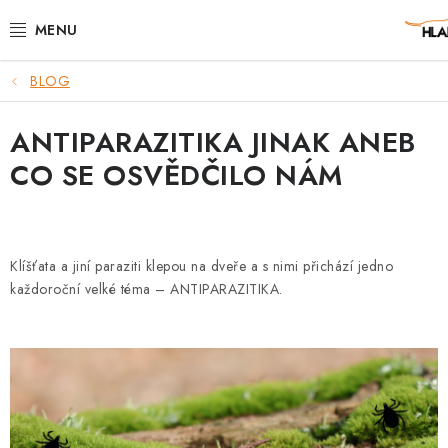
Přejít
na
obsah
BLOG
POTŘEBY PRO PSY
ANTIPARAZITIKA JINAK ANEB
TAMI PŘEPRAVNÍ BOXY
CO SE OSVĚDČILO NÁM
SPORT SE PSEM
BACK ON TRACK
Klíšťata a jiní paraziti klepou na dveře a s nimi přichází jedno
každoroční velké téma – ANTIPARAZITIKA.
FAQ
VĚRNOSTNÍ PROGRAM
ZNAČKY