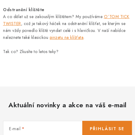
Odstranění klíštěte
A co dělat už se zakouslým klíštětem? My používáme
O´TOM TICK
TWISTER
, což je takový háček na odstranění klíšťat, se kterým se
nám vždy povedlo klíště vyndat celé i s hlavičkou. V naší nabídce
naleznete také klasickou
pinzetu na klíšťata
.
Tak co? Zkusíte to letos taky?
Aktuální novinky a akce na váš e-mail
E-mail
PŘIHLÁSIT SE