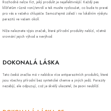
Rozhodně nelze říct, jaký produkt je nejefektivnější. Každý pes
klíšťatům různě voní/smrdí a tak musíte vyzkoušet, co bude to pravé
pro vás a vašeho chlupáče. Samozřejmě záleží i na lokálním výskytu
parazitů ve vašem okolí.
Níže naleznete výpis značek, které přírodní produkty nabízí, včetně
srovnání jejich výhod a nevýhod:
DOKONALÁ LÁSKA
Tato česká značka má v nabídce více antiparazitních produktů, které
jsou všechny přírodní bez syntetické chemie a jiných jedů. Parazity
nezabíjí, ale odpuzují, což je skvělý ukazatel, že psovi neublíží.