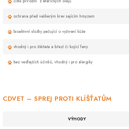
čistě přírodní z éterických olejů
ochrana před veškerým krev sajícím hmyzem
bioaktivní složky pečující o vyživení kůže
vhodný i pro štěňata a březí či kojící feny
bez vedlejších účinků, vhodný i pro alergiky
CDVET – SPREJ PROTI KLÍŠŤATŮM
VÝHODY