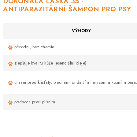
DOKONALÁ LÁSKA 35 -
ANTIPARAZITÁRNÍ ŠAMPON PRO PSY
VÝHODY
přírodní, bez chemie
zlepšuje kvalitu kůže (esenciální oleje)
chrání před klíšťaty, blechami či dalším hmyzem a kožními paraz
podpora proti plísním