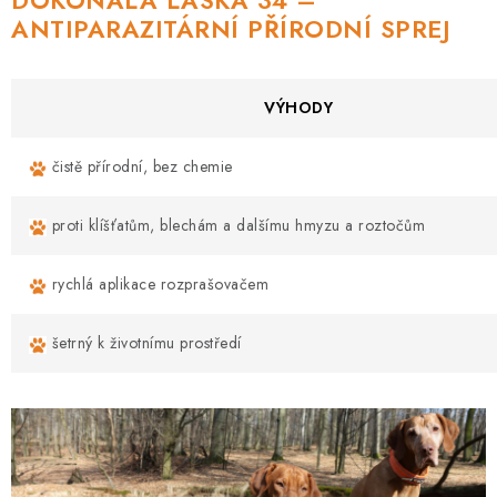
DOKONALÁ LÁSKA 34 –
ANTIPARAZITÁRNÍ PŘÍRODNÍ SPREJ
VÝHODY
čistě přírodní, bez chemie
proti klíšťatům, blechám a dalšímu hmyzu a roztočům
rychlá aplikace rozprašovačem
šetrný k životnímu prostředí