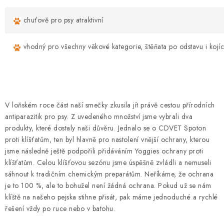
chuťově pro psy atraktivní
vhodný pro všechny věkové kategorie, štěňata po odstavu i kojíc
V loňském roce část naší smečky zkusila jít právě cestou přírodních
antiparazitik pro psy. Z uvedeného množství jsme vybrali dva
produkty, které dostaly naši důvěru. Jednalo se o CDVET Spoton
proti klíšťatům, ten byl hlavně pro nastolení vnější ochrany, kterou
jsme následně ještě podpořili přidáváním Yoggies ochrany proti
klíšťatům. Celou klíšťovou sezónu jsme úspěšně zvládli a nemuseli
sáhnout k tradičním chemickým preparátům. Neříkáme, že ochrana
je to 100 %, ale to bohužel není žádná ochrana. Pokud už se nám
klíště na našeho pejska stihne přisát, pak máme jednoduché a rychlé
řešení vždy po ruce nebo v batohu.