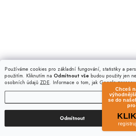
Používáme cookies pro základní fungování, statistiky a pers
použitím. Kliknutím na
Odmítnout vše
budou použity jen n
osobních údajů
ZDE
. Informace o tom, jak Google zpracov
Chceš n
výhodnější
Na
se do naše
pro
KLIK
Odmítnout
registru