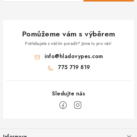
Pomůžeme vám s výběrem
Potřebujete s něčím poradit? Jsme tu pro vás!
info
@
hladovypes.com
775 719 819
Z
á
Informace