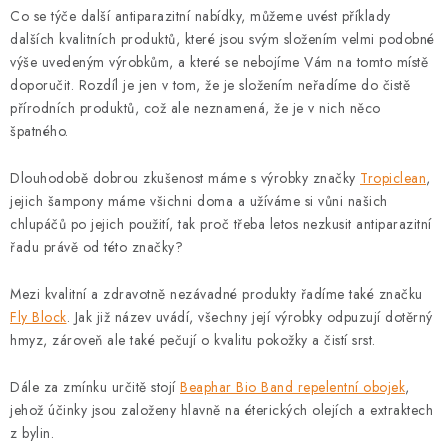
Co se týče další antiparazitní nabídky, můžeme uvést příklady
dalších kvalitních produktů, které jsou svým složením velmi podobné
výše uvedeným výrobkům, a které se nebojíme Vám na tomto místě
doporučit. Rozdíl je jen v tom, že je složením neřadíme do čistě
přírodních produktů, což ale neznamená, že je v nich něco
špatného.
Dlouhodobě dobrou zkušenost máme s výrobky značky
Tropiclean
,
jejich šampony máme všichni doma a užíváme si vůni našich
chlupáčů po jejich použití, tak proč třeba letos nezkusit antiparazitní
řadu právě od této značky?
Mezi kvalitní a zdravotně nezávadné produkty řadíme také značku
Fly Block
. Jak již název uvádí, všechny její výrobky odpuzují dotěrný
hmyz, zároveň ale také pečují o kvalitu pokožky a čistí srst.
Dále za zmínku určitě stojí
Beaphar Bio Band repelentní obojek
,
jehož účinky jsou založeny hlavně na éterických olejích a extraktech
z bylin.