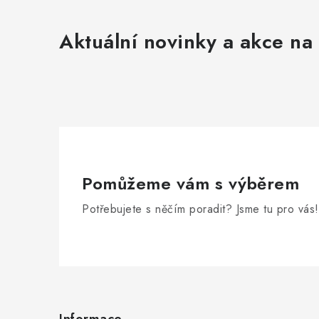
Aktuální novinky a akce na 
í
r
Pomůžeme vám s výběrem
Potřebujete s něčím poradit? Jsme tu pro vás!
Z
á
Informace