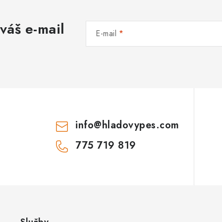
á
váš e-mail
d
E-mail
a
c
p
info
@
hladovypes.com
v
k
775 719 819
y
v
ý
p
Služby