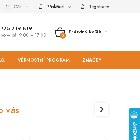
osobních údajů
CZK
Zásady použivání souboru cookies
Hodnocen
Přihlášení
Registrace
775 719 819
Prázdný košík
(po – pá: 9:00 – 17:00)
NÁKUPNÍ
KOŠÍK
AQ
VĚRNOSTNÍ PROGRAM
ZNAČKY
PRODEJNA
o vás