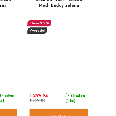
rná
Mesh Buddy zelená
30 %
Výprodej
1 299 Kč
Skladem
Skladem
1 859 Kč
ks)
(1 ks)