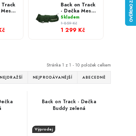
 Track
Back on Track
a Mesh
- Dečka Mesh
erná
Buddy zelená
Skladem
1 859 Kč
Kč
1 299 Kč
Stránka
1
z
1
-
10
položek celkem
NEJDRAŽŠÍ
NEJPRODÁVANĚJŠÍ
ABECEDNĚ
Dečka
Back on Track - Dečka
á
Buddy zelená
Výprodej