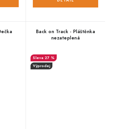
Dečka
Back on Track - Pláštěnka
nezateplená
27 %
Výprodej