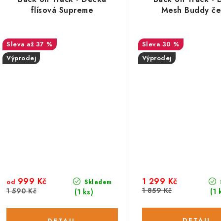
flísová Supreme
Mesh Buddy če
až 37 %
30 %
Výprodej
Výprodej
999 Kč
1 299 Kč
od
Skladem
1 859 Kč
1 590 Kč
(1 
(1 ks)