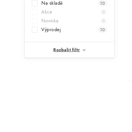
Na skladě
10
a
Akce
0
n
Novinka
0
n
Výprodej
10
í
p
Rozbalit filtr
a
n
e
l
i