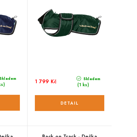
Skladem
Skladem
1 799 Kč
ks)
(1 ks)
Dečka
Back on Track - Dečka