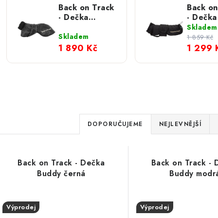
Back on Track
Back on
- Dečka
- Dečk
Whippet
Buddy č
Skladem
Skladem
1 859 Kč
1 890 Kč
1 299 
Ř
DOPORUČUJEME
NEJLEVNĚJŠÍ
a
V
z
Back on Track - Dečka
Back on Track - 
ý
e
Buddy černá
Buddy modr
p
n
Výprodej
Výprodej
í