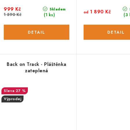
999 Kč
Skladem
1 890 Kč
od
1 590 Kč
(1 ks)
(3 
Back on Track - Pláštěnka
zateplená
27 %
Výprodej