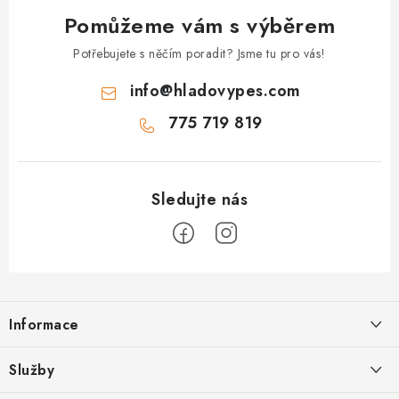
Pomůžeme vám s výběrem
Potřebujete s něčím poradit? Jsme tu pro vás!
info
@
hladovypes.com
775 719 819
Z
á
Informace
p
a
O nás
Služby
t
Kontakty