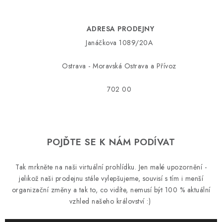
PRODEJNA
BLOG
ADRESA PRODEJNY
Janáčkova 1089/20A
SLUŽBY
Ostrava - Moravská Ostrava a Přívoz
VÝMĚNA, VRÁCENÍ A REKLAMACE
702 00
O nás
Kontakty
Doprava a platba
Výměna, vrácení a reklam
Zásady použivání souboru cookies
Hodnocení obchodu
FAQ
POJĎTE SE K NÁM PODÍVAT
Tak mrkněte na naši virtuální prohlídku. Jen malé upozornění -
jelikož naši prodejnu stále vylepšujeme, souvisí s tím i menší
organizační změny a tak to, co vidíte, nemusí být 100 % aktuální
vzhled našeho království :)