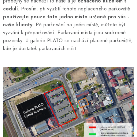
prodejny se nachází to naše a je
označeno kuželem s
cedulí
. Prosím, při využití tohoto neplaceného parkoviště
používejte pouze toto jedno místo určené pro vás -
naše klienty
. Při parkování na jiném místě, můžete být
vyzvání k přeparkování. Parkovací místa jsou soukromé
pozemky. U galerie PLATO se nachází placené parkoviště,
kde je dostatek parkovacích míst.