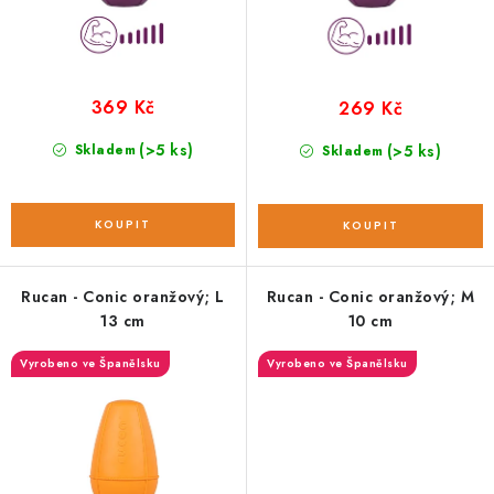
ů
t
ů
369 Kč
269 Kč
(>5 ks)
Skladem
(>5 ks)
Skladem
Rucan - Conic oranžový; L
Rucan - Conic oranžový; M
13 cm
10 cm
Vyrobeno ve Španělsku
Vyrobeno ve Španělsku