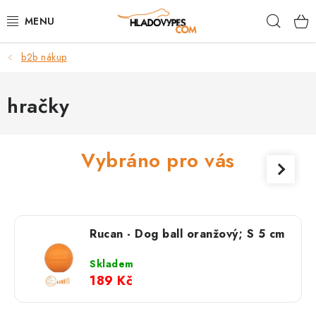
Přejít
Hleda
na
obsah
b2b nákup
POTŘEBY PRO PSY
TAMI PŘEPRAVNÍ BOXY
hračky
SPORT SE PSEM
Vybráno pro vás
BACK ON TRACK
FAQ
Rucan - Dog ball oranžový; S 5 cm
VĚRNOSTNÍ PROGRAM
Skladem
189 Kč
ZNAČKY