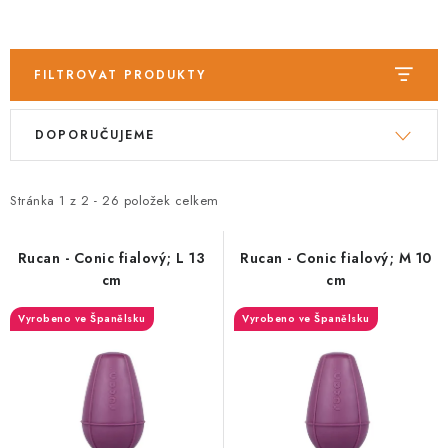
PRODEJNA
BLOG
FILTROVAT PRODUKTY
SLUŽBY
V
Ř
DOPORUČUJEME
ý
a
VÝMĚNA, VRÁCENÍ A REKLAMACE
p
z
i
e
Stránka
1
z
2
-
26
položek celkem
O nás
Kontakty
Doprava a platba
s
n
Výměna, vrácení a reklamace
Obchodní podmínky
p
í
Rucan - Conic fialový; L 13
Rucan - Conic fialový; M 10
Podmínky ochrany osobních údajů
cm
cm
r
p
Zásady použivání souboru cookies
Hodnocení obchodu
o
r
Vyrobeno ve Španělsku
Vyrobeno ve Španělsku
d
o
FAQ
u
d
k
u
t
k