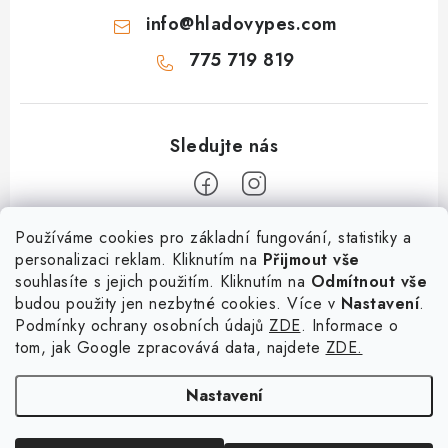
info
@
hladovypes.com
775 719 819
Z
Používáme cookies pro základní fungování, statistiky a
personalizaci reklam. Kliknutím na
Přijmout vše
á
souhlasíte s jejich použitím. Kliknutím na
Odmítnout vše
Informace
p
budou použity jen nezbytné cookies. Více v
Nastavení
.
a
Podmínky ochrany osobních údajů
ZDE
. Informace o
O nás
Služby
t
tom, jak Google zpracovává data, najdete
ZDE.
Kontakty
×
Chceš nakupovat za
í
PetExpert - pojištění psů
Doprava a platba
výhodnější ceny? Přihlaš
Nastavení
Pujčení paddleboardu a psí plovací vesty
se do našeho věrnostního
Výměna, vrácení a reklamace
programu!
Osobní odběr zboží - PRODEJNA