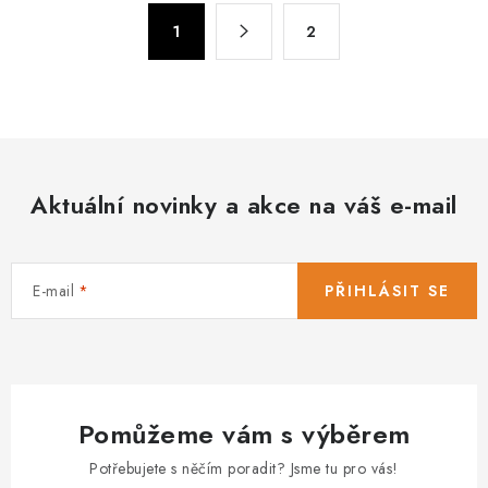
á
S
d
1
2
t
a
r
c
á
n
í
k
p
o
r
v
Aktuální novinky a akce na váš e-mail
v
á
k
n
y
í
v
E-mail
PŘIHLÁSIT SE
ý
p
i
s
Pomůžeme vám s výběrem
u
Potřebujete s něčím poradit? Jsme tu pro vás!