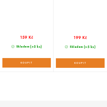
159 Kč
199 Kč
(>5 ks)
Skladem
(>5 ks)
Skladem
O
v
l
á