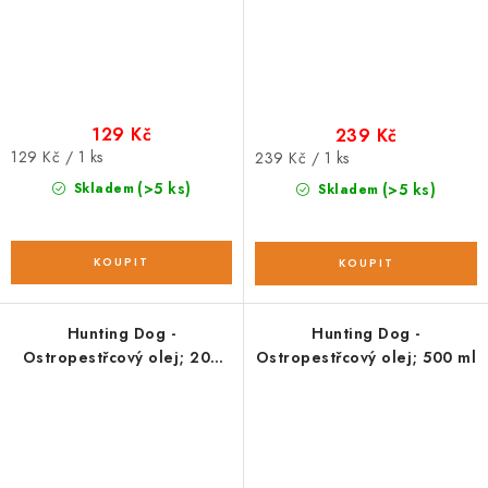
129 Kč
239 Kč
Měrná
129 Kč / 1 ks
Měrná
239 Kč / 1 ks
cena:
cena:
(>5 ks)
Skladem
(>5 ks)
Skladem
Hunting Dog -
Hunting Dog -
Ostropestřcový olej; 200
Ostropestřcový olej; 500 ml
ml