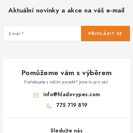
d
Aktuální novinky a akce na váš e-mail
a
c
í
E-mail
PŘIHLÁSIT SE
p
r
v
k
y
Pomůžeme vám s výběrem
v
ý
Potřebujete s něčím poradit? Jsme tu pro vás!
p
info
@
hladovypes.com
i
s
775 719 819
u