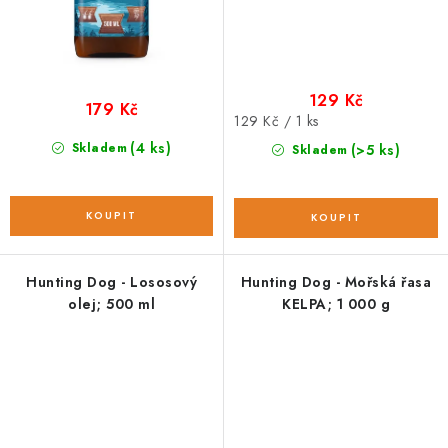
129 Kč
179 Kč
Měrná
129 Kč / 1 ks
cena:
(4 ks)
Skladem
(>5 ks)
Skladem
Hunting Dog - Lososový
Hunting Dog - Mořská řasa
olej; 500 ml
KELPA; 1 000 g