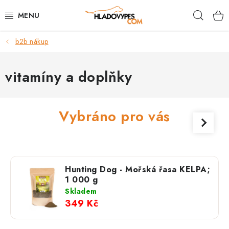
Přejít
Hleda
na
obsah
b2b nákup
POTŘEBY PRO PSY
TAMI PŘEPRAVNÍ BOXY
vitamíny a doplňky
SPORT SE PSEM
Vybráno pro vás
BACK ON TRACK
FAQ
Hunting Dog - Mořská řasa KELPA;
VĚRNOSTNÍ PROGRAM
1 000 g
Skladem
349 Kč
ZNAČKY