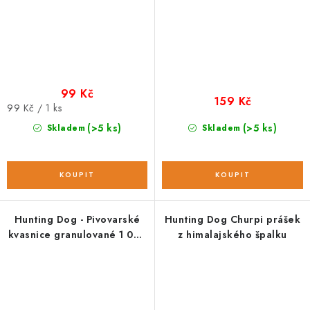
99 Kč
159 Kč
Měrná
99 Kč / 1 ks
cena:
(>5 ks)
(>5 ks)
Skladem
Skladem
Hunting Dog - Pivovarské
Hunting Dog Churpi prášek
kvasnice granulované 1 000
z himalajského špalku
g