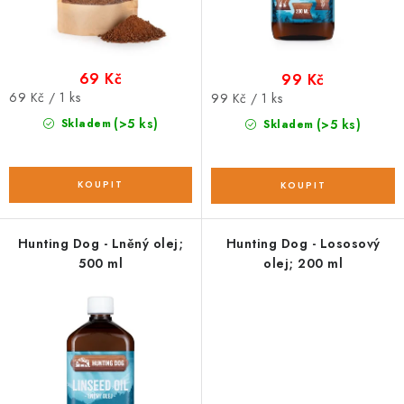
ů
t
ů
69 Kč
99 Kč
Měrná
69 Kč / 1 ks
Měrná
99 Kč / 1 ks
cena:
cena:
(>5 ks)
Skladem
(>5 ks)
Skladem
Hunting Dog - Lněný olej;
Hunting Dog - Lososový
500 ml
olej; 200 ml