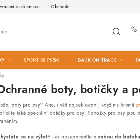
vrácení a reklamace
Obchodní podmínky
Podmínky ochrany 
XY
SPORT SE PSEM
BACK ON TRACK
F
čky
Ochranné boty, botičky a 
ože, boty pro psy? Ano, i váš pejsek ocení, když mu kromě
p
ořídíte také speciální botičky pro psy. Ponožky pro psy jsou da
raněním.
hystáte se na výlet?
Tak nezapomeňte
s sebou do batohu 