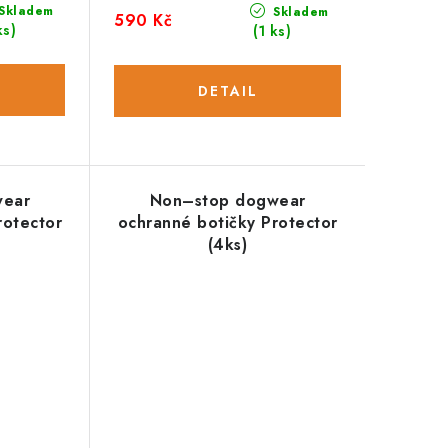
Skladem
Skladem
590 Kč
ks)
(1 ks)
wear
Non–stop dogwear
rotector
ochranné botičky Protector
(4ks)