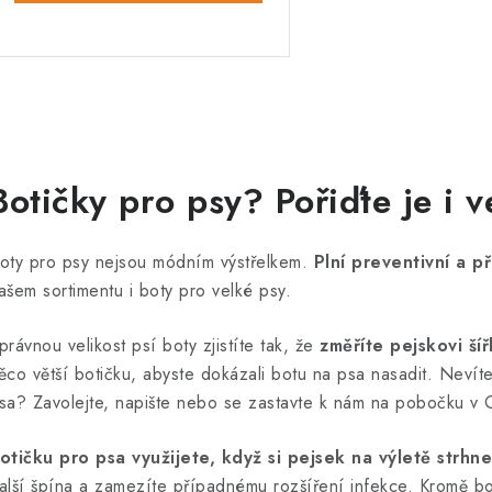
O
v
Botičky pro psy? Pořiďte je i
á
oty pro psy nejsou módním výstřelkem.
Plní preventivní a 
d
ašem sortimentu i boty pro velké psy.
a
právnou velikost psí boty zjistíte tak, že
změříte pejskovi ší
c
ěco větší botičku, abyste dokázali botu na psa nasadit. Nevíte 
sa? Zavolejte, napište nebo se zastavte k nám na pobočku v 
p
otičku pro psa využijete, když si pejsek na výletě strhn
alší špína a zamezíte případnému rozšíření infekce. Kromě bo