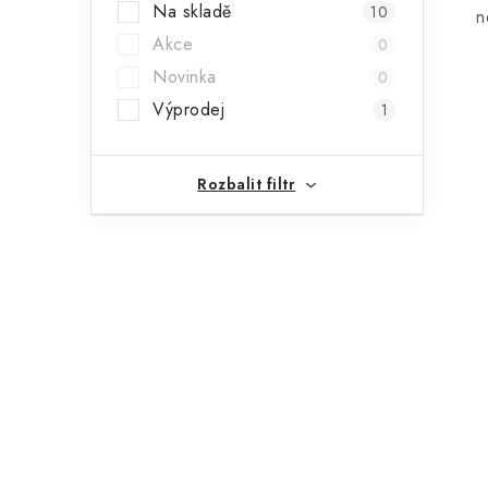
Na skladě
10
a
n
Akce
0
n
Novinka
0
n
Výprodej
1
í
p
Rozbalit filtr
a
n
e
l