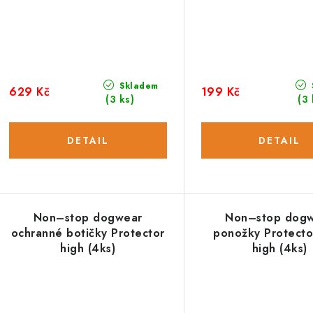
Skladem
629 Kč
199 Kč
(3 ks)
(3 
Non–stop dogwear
Non–stop dog
ochranné botičky Protector
ponožky Protector
high (4ks)
high (4ks)