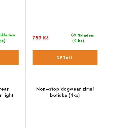
Skladem
Skladem
759 Kč
ks)
(2 ks)
wear
Non–stop dogwear zimní
 light
botička (4ks)