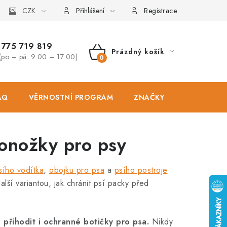
osobních údajů
CZK
Zásady použivání souboru cookies
Hodnocen
Přihlášení
Registrace
775 719 819
Prázdný košík
(po – pá: 9:00 – 17:00)
NÁKUPNÍ
KOŠÍK
AQ
VĚRNOSTNÍ PROGRAM
ZNAČKY
PRODEJNA
ponožky pro psy
sího vodítka
,
obojku pro psa
a
psího postroje
lší variantou, jak chránit psí packy před
přihodit i ochranné botičky pro psa.
Nikdy