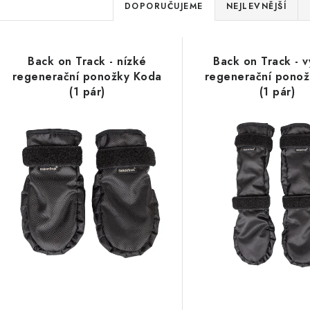
Ř
DOPORUČUJEME
NEJLEVNĚJŠÍ
a
V
z
Back on Track - nízké
Back on Track - 
ý
e
regenerační ponožky Koda
regenerační ponož
(1 pár)
(1 pár)
p
n
í
s
p
p
r
r
o
o
d
d
u
u
k