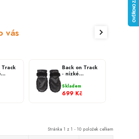
o vás
 Track
Back on Track
é
- nízké
ační
regenerační
 Lola
ponožky Koda
Skladem
(1 pár)
699 Kč
Stránka
1
z
1
-
10
položek celkem