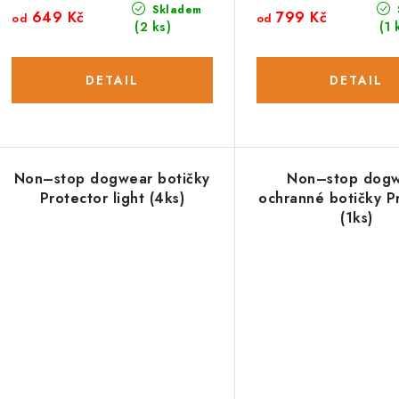
k
t
Skladem
649 Kč
799 Kč
od
od
(2 ks)
(1 
ů
ů
Non–stop dogwear botičky
Non–stop dog
Protector light (4ks)
ochranné botičky P
(1ks)