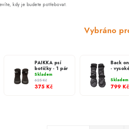
evíte, kdy je budete potřebovat.
Vybráno pr
PAIKKA psí
Back on
botičky - 1 pár
- vysok
regener
Skladem
ponožky
Skladem
625 Kč
(1 pár)
375 Kč
799 Kč