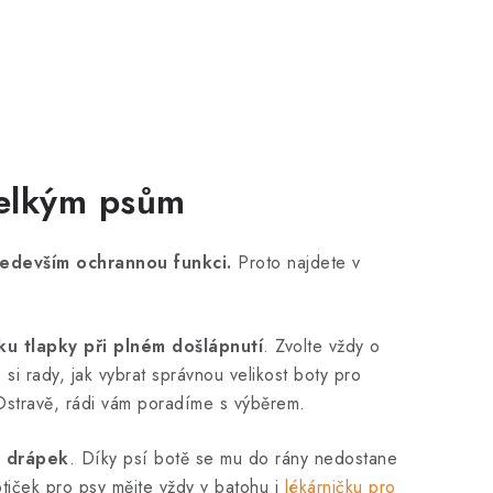
 velkým psům
především ochrannou funkci.
Proto najdete v
řku tlapky při plném došlápnutí
. Zvolte vždy o
si rady, jak vybrat správnou velikost boty pro
Ostravě, rádi vám poradíme s výběrem.
e drápek
. Díky psí botě se mu do rány nedostane
tiček pro psy mějte vždy v batohu i
lékárničku pro