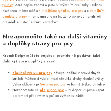
tyčinky
, které pejska zabaví a ještě si žvýkáním čistí zuby. Dobrou
zkušenost máme také s
himalájskou tyčinkou pro psy
a s
dentálními
pamlsky pro psy
– jen pamatujte na to, že to opravdu nenahradí
pravidelné čištění zubním kartáčkem.
Nezapomeňte také na další vitamíny
a doplňky stravy pro psy
Kromě Kelpy můžete pejskovi pravidelně podávat také
další výživové doplňky stravy:
Kloubní výživu pro psy
dávejte ideálně v pravidelných
kúrách. Můžete si vybrat mezi několika druhy kloubní výživy.
Velmi oblíbený je
Geloren pro psy
ve formě žvýkacích tablet.
Nezapomeňte na
oleje pro psy
– ty doporučujeme kapat
do krmení především u psů se zvýšenou zátěží.