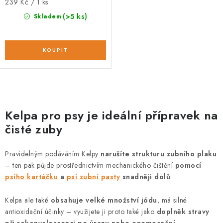
Měrná
239 Kč / 1 ks
cena:
(>5 ks)
Skladem
O
v
Kelpa pro psy je ideální přípravek na
l
čisté zuby
á
d
Pravidelným podáváním Kelpy
narušíte strukturu zubního plaku
a
–
ten pak půjde prostřednictvím mechanického čištění
pomocí
c
psího kartáčku
a
psí zubní pasty
snadněji dolů
.
í
p
Kelpa ale také
obsahuje velké množství jódu
, má silné
antioxidační účinky
–
využijete ji proto také jako
doplněk stravy
r