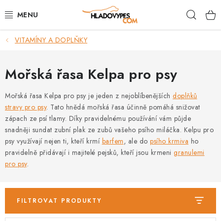
Přejít
Hleda
na
obsah
VITAMÍNY A DOPLŇKY
POTŘEBY PRO PSY
TAMI PŘEPRAVNÍ BOXY
Mořská řasa Kelpa pro psy
SPORT SE PSEM
Mořská řasa Kelpa pro psy je jeden z nejoblíbenějších
doplňků
stravy pro psy
. Tato hnědá mořská řasa účinně pomáhá snižovat
zápach ze psí tlamy. Díky pravidelnému používání vám půjde
BACK ON TRACK
snadněji sundat zubní plak ze zubů vašeho psího miláčka. Kelpu pro
psy využívají nejen ti, kteří krmí
barfem
, ale do
psího krmiva
ho
FAQ
pravidelně přidávají i majitelé pejsků, kteří jsou krmeni
granulemi
pro psy
.
VĚRNOSTNÍ PROGRAM
ZNAČKY
FILTROVAT PRODUKTY