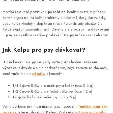
při rekonvalescenci po úrazu nebo onemocnění
.
v
k
Mořská řasa také
pozitivně působí na kvalitu srsti
. V případě,
y
že váš pejsek trpí na kožní problémy a nebo má alergické vyrážky,
v
bude Kelpa vhodným doplňkem stravy. Fytonutrienty obsažené v
ý
Kelpě zlepšují pigmentaci srsti. Dávejte si ale
pozor na dávkování
p
u psů se světlou srstí – podávání Kelpy může srst zabarvit
.
i
s
Jak Kelpu pro psy dávkovat?
u
U dávkování Kelpy se vždy řiďte příbalovým letákem
výrobce
. Obvykle ale nic nezkazíte tím, když začnete na dávkách,
které vmícháte do
psí misky
s krmením:
1/4 čajové lžičky pro malé psy a kočky (cca 0,6 g)
1/2 čajové lžičky pro středně velké psy (cca 1,2 g)
1 čajová lžička pro velké psy (cca 2,5 g)
Velmi oblíbené pak mezi majiteli jsou i speciální
funkční pamlsky
pro psy
, které obsahují Kelpu
. Vyzkoušejte
Kelparen dentální