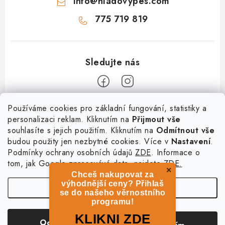
info
@
hladovypes.com
775 719 819
Z
Používáme cookies pro základní fungování, statistiky a
personalizaci reklam. Kliknutím na
Přijmout vše
á
souhlasíte s jejich použitím. Kliknutím na
Odmítnout vše
Informace
p
budou použity jen nezbytné cookies. Více v
Nastavení
.
a
Podmínky ochrany osobních údajů
ZDE
. Informace o
O nás
Služby
t
tom, jak Google zpracovává data, najdete
ZDE.
Kontakty
×
Chceš nakupovat za
í
PetExpert - pojištění psů
Doprava a platba
výhodnější ceny? Přihlaš
Nastavení
Pujčení paddleboardu a psí plovací vesty
se do našeho věrnostního
Výměna, vrácení a reklamace
programu!
Osobní odběr zboží - PRODEJNA
Obchodní podmínky
Copyright 2026
hladovypes.com
. Všechna práva vyhrazena.
Upravit nastavení
KLIKNI ZDE
Odmítnout