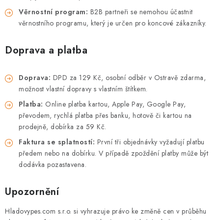
PRODEJNA
Věrnostní program:
B2B partneři se nemohou účastnit
věrnostního programu, který je určen pro koncové zákazníky.
BLOG
Doprava a platba
SLUŽBY
VÝMĚNA, VRÁCENÍ A REKLAMACE
Doprava:
DPD za 129 Kč, osobní odběr v Ostravě zdarma,
možnost vlastní dopravy s vlastním štítkem.
Platba:
Online platba kartou, Apple Pay, Google Pay,
O nás
Kontakty
Doprava a platba
převodem, rychlá platba přes banku, hotově či kartou na
Výměna, vrácení a reklamace
Obchodní podmínky
prodejně, dobírka za 59 Kč.
Podmínky ochrany osobních údajů
Faktura se splatností:
První tři objednávky vyžadují platbu
Zásady použivání souboru cookies
Hodnocení obchodu
předem nebo na dobírku. V případě zpoždění platby může být
dodávka pozastavena.
FAQ
Upozornění
Hladovypes.com s.r.o. si vyhrazuje právo ke změně cen v průběhu