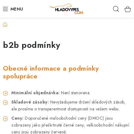
Přejít
Hleda
na
obsah
Domů
POTŘEBY PRO PSY
TAMI PŘEPRAVNÍ BOXY
b2b podmínky
SPORT SE PSEM
Obecné informace a podmínky
BACK ON TRACK
spolupráce
FAQ
Minimální objednávka:
Není stanovena.
Skladové zásoby:
Nevyžadujeme držení skladových zásob,
VĚRNOSTNÍ PROGRAM
ale prosíme o transparentnost dostupnosti na vašem webu.
Ceny:
Doporučené maloobchodní ceny (DMOC) jsou
ZNAČKY
zobrazeny jako přeškrtnuté černé ceny, velkoobchodní nákupní
ceny jsou zobrazeny červeně.