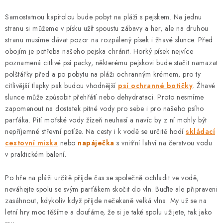
Samostatnou kapitolou bude pobyt na pláži s pejskem. Na jednu
stranu si můžeme v písku užít spoustu zábavy a her, ale na druhou
stranu musíme dávat pozor na rozpálený písek i žhavé slunce. Před
obojím je potřeba našeho pejska chránit. Horký písek nejvíce
poznamená citlivé psí packy, některému pejskovi bude stačit namazat
polštářky před a po pobytu na pláži ochranným krémem, pro ty
citlivější tlapky pak budou vhodnější
psí ochranné botičky
. Žhavé
slunce může způsobit přehřátí nebo dehydrataci. Proto nesmíme
zapomenout na dostatek pitné vody pro sebe i pro našeho psího
parťáka. Pití mořské vody žízeň neuhasí a navíc by z ní mohly být
nepříjemné střevní potíže. Na cesty i k vodě se určitě hodí
skládací
cestovní miska
nebo
napáječka
s vnitřní lahví na čerstvou vodu
v praktickém balení.
Po hře na pláži určitě přijde čas se společně ochladit ve vodě,
neváhejte spolu se svým parťákem skočit do vln. Buďte ale připraveni
zasáhnout, kdykoliv když přijde nečekaně velká vlna. My už se na
letní hry moc těšíme a doufáme, že si je také spolu užijete, tak jako