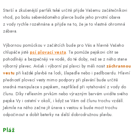
Starší a zkušenější parťák také určitě přijde Vašemu začátečníkovi
vhod, po boku sebevědomého plavce bude jeho prvotní obava
z vody rychle rozehnána a přijde na to, že je to vlastně ohromná
zábava.
Výbornou pomůckou v začátcích bude pro Vás a hlavně Vašeho
chlupáče jistě
psí plovací vesta
. Ta pomůže pejskovi cítit se
pohodlněji a bezpečněji ve vodě, do té doby, než se z něho stane
výborný plavec. Avšak i výborní psí plavci by měli nosit
záchrannou
vestu
při každé plavbě na lodi, šlapadle nebo i padlboardu. Hlavní
předností plovací vesty mimo podpory při plavání bude určitě
snadná manipulace s pejskem, například při vytahování z vody do
člunu. Díky reflexním prvkům nebo výrazným barvám uvidíte svého
pejska Vy i ostatní v okolí, i když se Vám od člunu trochu vzdálí.
Jakmile na něho začne jít únava s vestou si bude moct trochu
odpočinout a dobít baterky na další dobrodružnou plavbu.
Pláž