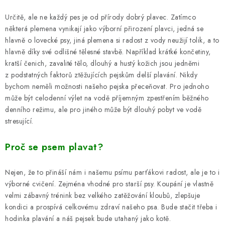
PRODEJNA
Určitě, ale ne každý pes je od přírody dobrý plavec. Zatímco
BLOG
některá plemena vynikají jako výborní přirození plavci, jedná se
hlavně o lovecké psy, jiná plemena si radost z vody neužijí tolik, a to
hlavně díky své odlišné tělesné stavbě. Například krátké končetiny,
SLUŽBY
kratší čenich, zavalité tělo, dlouhý a hustý kožich jsou jedněmi
z podstatných faktorů ztěžujících pejskům delší plavání. Nikdy
VÝMĚNA, VRÁCENÍ A REKLAMACE
bychom neměli možnosti našeho pejska přeceňovat. Pro jednoho
může být celodenní výlet na vodě příjemným zpestřením běžného
O nás
Kontakty
Doprava a platba
denního režimu, ale pro jiného může být dlouhý pobyt ve vodě
stresující.
Výměna, vrácení a reklamace
Obchodní podmínky
Podmínky ochrany osobních údajů
Proč se psem plavat?
Zásady použivání souboru cookies
Hodnocení obchodu
FAQ
Nejen, že to přináší nám i našemu psímu parťákovi radost, ale je to i
výborné cvičení. Zejména vhodné pro starší psy. Koupání je vlastně
velmi zábavný trénink bez velkého zatěžování kloubů, zlepšuje
kondici a prospívá celkovému zdraví našeho psa. Bude stačit třeba i
hodinka plavání a náš pejsek bude utahaný jako kotě.