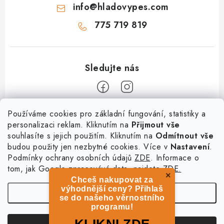
info
@
hladovypes.com
775 719 819
Z
Používáme cookies pro základní fungování, statistiky a
personalizaci reklam. Kliknutím na
Přijmout vše
á
souhlasíte s jejich použitím. Kliknutím na
Odmítnout vše
Informace
p
budou použity jen nezbytné cookies. Více v
Nastavení
.
a
Podmínky ochrany osobních údajů
ZDE
. Informace o
O nás
Služby
t
tom, jak Google zpracovává data, najdete
ZDE.
Kontakty
×
Chceš nakupovat za
í
PetExpert - pojištění psů
Doprava a platba
výhodnější ceny? Přihlaš
Nastavení
Pujčení paddleboardu a psí plovací vesty
se do našeho věrnostního
Výměna, vrácení a reklamace
programu!
Osobní odběr zboží - PRODEJNA
Obchodní podmínky
Copyright 2026
hladovypes.com
. Všechna práva vyhrazena.
Upravit nastavení