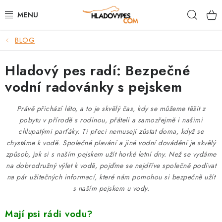
Přejít
Hleda
na
obsah
BLOG
POTŘEBY PRO PSY
Hladový pes radí: Bezpečné
TAMI PŘEPRAVNÍ BOXY
vodní radovánky s pejskem
SPORT SE PSEM
Právě přichází léto, a to je skvělý čas, kdy se můžeme těšit z
BACK ON TRACK
pobytu v přírodě s rodinou, přáteli a samozřejmě i našimi
chlupatými parťáky. Ti přeci nemusejí zůstat doma, když se
chystáme k vodě. Společné plavání a jiné vodní dovádění je skvělý
FAQ
způsob, jak si s naším pejskem užít horké letní dny. Než se vydáme
na dobrodružný výlet k vodě, pojďme se nejdříve společně podívat
VĚRNOSTNÍ PROGRAM
na pár užitečných informací, které nám pomohou si bezpečně užít
s naším pejskem u vody.
ZNAČKY
Mají psi rádi vodu?