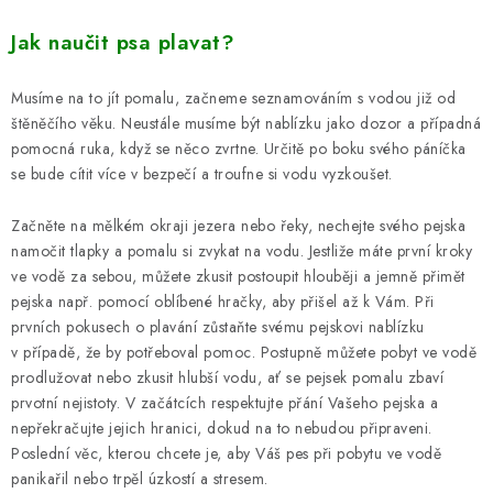
Jak naučit psa plavat?
Musíme na to jít pomalu, začneme seznamováním s vodou již od
štěněčího věku. Neustále musíme být nablízku jako dozor a případná
pomocná ruka, když se něco zvrtne. Určitě po boku svého páníčka
se bude cítit více v bezpečí a troufne si vodu vyzkoušet.
Začněte na mělkém okraji jezera nebo řeky, nechejte svého pejska
namočit tlapky a pomalu si zvykat na vodu. Jestliže máte první kroky
ve vodě za sebou, můžete zkusit postoupit hlouběji a jemně přimět
pejska např. pomocí oblíbené hračky, aby přišel až k Vám. Při
prvních pokusech o plavání zůstaňte svému pejskovi nablízku
v případě, že by potřeboval pomoc. Postupně můžete pobyt ve vodě
prodlužovat nebo zkusit hlubší vodu, ať se pejsek pomalu zbaví
prvotní nejistoty. V začátcích respektujte přání Vašeho pejska a
nepřekračujte jejich hranici, dokud na to nebudou připraveni.
Poslední věc, kterou chcete je, aby Váš pes při pobytu ve vodě
panikařil nebo trpěl úzkostí a stresem.