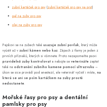
k
zubní kartáček pro psy
(
zubní kartáček pro psy na prst
)
y
gel na zuby pro psy
v
ý
olej na zuby pro psy
p
i
s
Pejskovi se na zubech také
usazuje zubní povlak
, který může
u
vyústit až v
zubní kámen nebo kaz
. Zápach z tlamy je jeden z
prvních příznaků, kterých si všimnete. Proto nezapomeňte psovi
pravidelně zuby kontrolovat
a nebojte se
veterináře
zeptat
také na
odstranění zubního kamene pomocí ultrazvuku
–
úkon se sice provádí pod anestezií, ale veterinář vyčistí i místa,
na
která se ani se psím kartáčkem na zuby prostě
nedostanete
.
Mořské řasy pro psy a dentální
pamlsky pro psy