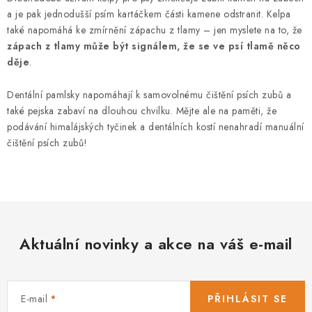
a je pak jednodušší psím kartáčkem části kamene odstranit. Kelpa
také napomáhá ke zmírnění zápachu z tlamy – jen myslete na to, že
zápach z tlamy může být signálem, že se ve psí tlamě něco
děje
.
Dentální pamlsky napomáhají k samovolnému čištění psích zubů a
také pejska zabaví na dlouhou chvilku. Mějte ale na paměti, že
podávání himalájských tyčinek a dentálních kostí nenahradí manuální
čištění psích zubů!
Aktuální novinky a akce na váš e-mail
E-mail
PŘIHLÁSIT SE