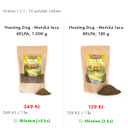
PRODEJNA
p
z
i
e
Stránka
1
z
1
-
10
položek celkem
BLOG
s
n
p
í
Hunting Dog - Mořská řasa
Hunting Dog - Mořská řasa
SLUŽBY
KELPA; 1 000 g
KELPA; 150 g
r
p
o
r
VÝMĚNA, VRÁCENÍ A REKLAMACE
d
o
u
d
O nás
Kontakty
Doprava a platba
k
u
Výměna, vrácení a reklamace
Obchodní podmínky
t
k
Podmínky ochrany osobních údajů
ů
t
Zásady použivání souboru cookies
Hodnocení obchodu
ů
FAQ
349 Kč
129 Kč
Měrná
349 Kč / 1 ks
Měrná
129 Kč / 1 ks
cena:
cena:
(>5 ks)
Skladem
(2 ks)
Skladem