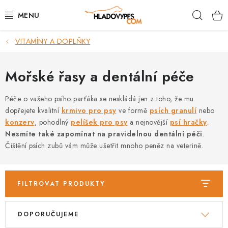
Přejít
Hleda
na
obsah
VITAMÍNY A DOPLŇKY
POTŘEBY PRO PSY
TAMI PŘEPRAVNÍ BOXY
Mořské řasy a dentální péče
SPORT SE PSEM
Péče o vašeho psího parťáka se neskládá jen z toho, že mu
dopřejete kvalitní
krmivo pro psy
ve formě
psích granulí
nebo
konzerv
, pohodlný
pelíšek pro psy
a nejnovější
psí hračky
.
BACK ON TRACK
Nesmíte také zapomínat na pravidelnou dentální péči
.
Čištění psích zubů vám může ušetřit mnoho peněz na veterině.
FAQ
VĚRNOSTNÍ PROGRAM
FILTROVAT PRODUKTY
ZNAČKY
V
Ř
DOPORUČUJEME
ý
a