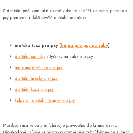
S dentální péčí vám také kromě zubního kartáčku a zubní pasty pro
psy pomohou i další skvělé dentální pomůcky:
mořská řasa pro psy (
kelpa pro psy na zuby
)
dentální pamlsky
/ tyčinky na zuby pro psy
himalájská tyčinka pro psy
dentální hračky pro psy
dentální kosti pro psy
kelparen dentální tyčinky pro psy
Mořskou řasu kelpu přimíchávejte pravidelně do krmné dávky.
Dlouhodobé užívání kelpy pro psy změkčuje zubní kámen na zubech