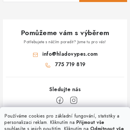
Pomůžeme vám s výběrem
Potřebujete s něčím poradit? Jsme tu pro vás!
info
@
hladovypes.com
775 719 819
Z
Používáme cookies pro základní fungování, statistiky a
personalizaci reklam. Kliknutím na
Přijmout vše
á
souhlasíte s jejich použitím. Kliknutím na
Odmítnout vše