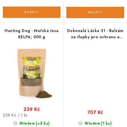
Hunting Dog - Mořská řasa
Dokonalá Láska 31 - Balzám
KELPA; 500 g
na tlapky pro ochranu a
péči; 60 ml
239 Kč
707 Kč
Měrná
239 Kč / 1 ks
cena:
(>5 ks)
(1 ks)
Skladem
Skladem