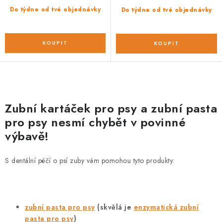
Do týdne od tvé objednávky
Do týdne od tvé objednávky
O
v
Zubní kartáček pro psy a zubní pasta
l
pro psy nesmí chybět v povinné
á
výbavě!
d
a
S dentální péčí o psí zuby vám pomohou tyto produkty:
c
í
p
r
zubní pasta pro psy
(skvělá je
enzymatická zubní
v
pasta pro psy
)