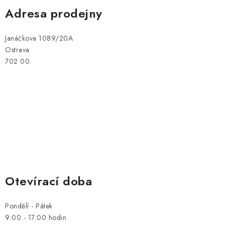
PRODEJNA
Adresa prodejny
BLOG
Janáčkova 1089/20A
Ostrava
SLUŽBY
702 00
VÝMĚNA, VRÁCENÍ A REKLAMACE
O nás
Kontakty
Doprava a platba
Výměna, vrácení a reklamace
Obchodní podmínky
Podmínky ochrany osobních údajů
Zásady použivání souboru cookies
Hodnocení obchodu
FAQ
Otevírací doba
Pondělí - Pátek
9:00 - 17:00 hodin