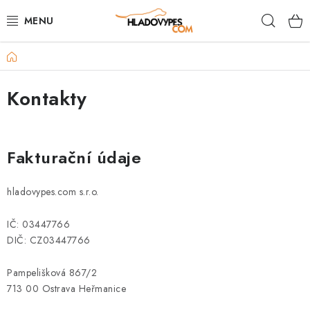
Přejít
Hleda
na
obsah
Domů
POTŘEBY PRO PSY
Kontakty
TAMI PŘEPRAVNÍ BOXY
SPORT SE PSEM
Fakturační údaje
BACK ON TRACK
hladovypes.com s.r.o.
FAQ
IČ: 03447766
VĚRNOSTNÍ PROGRAM
DIČ: CZ03447766
Pampelišková 867/2
ZNAČKY
713 00 Ostrava Heřmanice