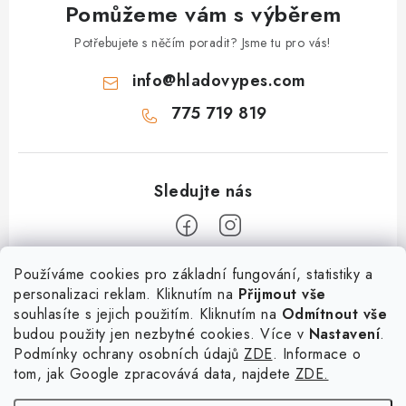
Pomůžeme vám s výběrem
Potřebujete s něčím poradit? Jsme tu pro vás!
info
@
hladovypes.com
775 719 819
Z
Používáme cookies pro základní fungování, statistiky a
personalizaci reklam. Kliknutím na
Přijmout vše
á
souhlasíte s jejich použitím. Kliknutím na
Odmítnout vše
Informace
p
budou použity jen nezbytné cookies. Více v
Nastavení
.
a
Podmínky ochrany osobních údajů
ZDE
. Informace o
O nás
Služby
t
tom, jak Google zpracovává data, najdete
ZDE.
Kontakty
í
PetExpert - pojištění psů