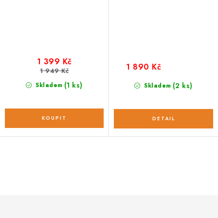
1 399 Kč
1 890 Kč
1 949 Kč
(1 ks)
Skladem
(2 ks)
Skladem
O
v
l
á
d