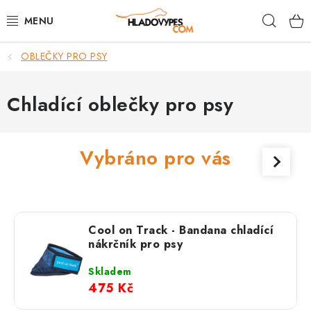
Přejít
Hleda
na
obsah
OBLEČKY PRO PSY
POTŘEBY PRO PSY
TAMI PŘEPRAVNÍ BOXY
Chladící oblečky pro psy
SPORT SE PSEM
Vybráno pro vás
BACK ON TRACK
FAQ
Cool on Track - Bandana chladící
VĚRNOSTNÍ PROGRAM
nákrčník pro psy
Skladem
ZNAČKY
475 Kč