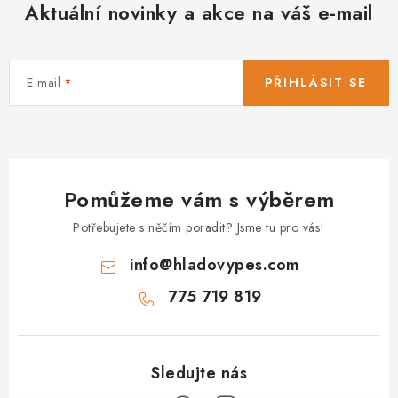
Aktuální novinky a akce na váš e-mail
a
c
í
E-mail
PŘIHLÁSIT SE
p
r
v
k
y
Pomůžeme vám s výběrem
v
ý
Potřebujete s něčím poradit? Jsme tu pro vás!
p
info
@
hladovypes.com
i
s
775 719 819
u