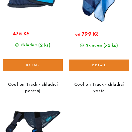
ů
t
ů
475 Kč
799 Kč
od
(2 ks)
Skladem
(>5 ks)
Skladem
Cool on Track - chladící
Cool on Track - chladící
postroj
vesta