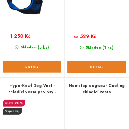
1 250 Kč
529 Kč
od
(5 ks)
Skladem
(1 ks)
Skladem
HyperKewl Dog Vest -
Non-stop dogwear Cooling
chladící vesta pro psy -
chladící vesta
modrá; M (33 - 41cm)
28 %
Výprodej