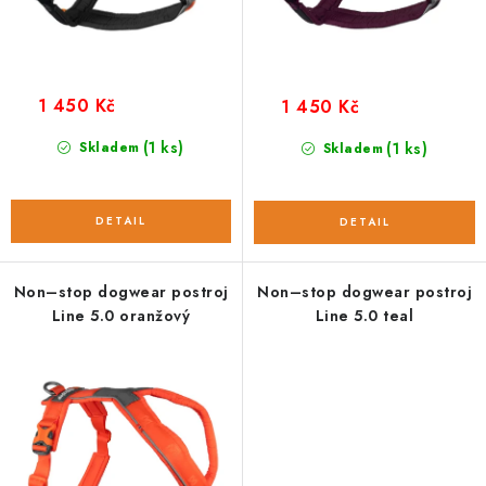
ů
t
ů
1 450 Kč
1 450 Kč
(1 ks)
Skladem
(1 ks)
Skladem
Non–stop dogwear postroj
Non–stop dogwear postroj
Line 5.0 oranžový
Line 5.0 teal