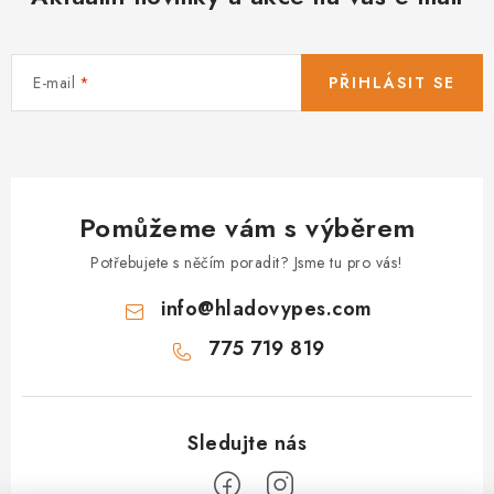
a
c
í
E-mail
PŘIHLÁSIT SE
p
r
v
k
y
Pomůžeme vám s výběrem
v
ý
Potřebujete s něčím poradit? Jsme tu pro vás!
p
info
@
hladovypes.com
i
s
775 719 819
u