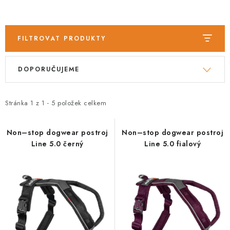
PRODEJNA
BLOG
FILTROVAT PRODUKTY
SLUŽBY
V
Ř
DOPORUČUJEME
ý
a
VÝMĚNA, VRÁCENÍ A REKLAMACE
p
z
i
e
Stránka
1
z
1
-
5
položek celkem
O nás
Kontakty
Doprava a platba
s
n
Výměna, vrácení a reklamace
Obchodní podmínky
p
í
Non–stop dogwear postroj
Non–stop dogwear postroj
Podmínky ochrany osobních údajů
Line 5.0 černý
Line 5.0 fialový
r
p
Zásady použivání souboru cookies
Hodnocení obchodu
o
r
d
o
FAQ
u
d
k
u
t
k