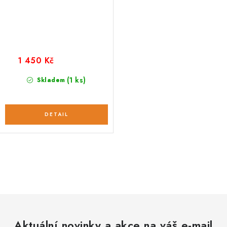
1 450 Kč
(1 ks)
Skladem
O
v
l
á
d
Aktuální novinky a akce na váš e-mail