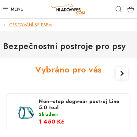
Přejít
Hleda
na
obsah
CESTOVÁNÍ SE PSEM
POTŘEBY PRO PSY
TAMI PŘEPRAVNÍ BOXY
Bezpečnostní postroje pro psy
SPORT SE PSEM
Vybráno pro vás
BACK ON TRACK
FAQ
Non–stop dogwear postroj Line
VĚRNOSTNÍ PROGRAM
5.0 teal
Skladem
1 450 Kč
ZNAČKY