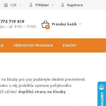
osobních údajů
CZK
Zásady použivání souboru cookies
Hodnocen
Přihlášení
Registrace
775 719 819
Prázdný košík
(po – pá: 9:00 – 17:00)
NÁKUPNÍ
KOŠÍK
AQ
VĚRNOSTNÍ PROGRAM
ZNAČKY
PRODEJNA
y na klouby pro psy podávejte ideálně preventivně.
, nebo u něj proběhla operace pohybového
čil užívání
doplňků stravy na klouby
.