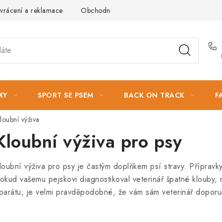
vrácení a reklamace
Obchodní podmínky
Podmínky ochrany 
XY
SPORT SE PSEM
BACK ON TRACK
F
loubní výživa
Kloubní výživa pro psy
loubní výživa pro psy je častým doplňkem psí stravy. Přípravk
okud vašemu pejskovi diagnostikoval veterinář špatné klouby
parátu, je velmi pravděpodobné, že vám sám veterinář doporu