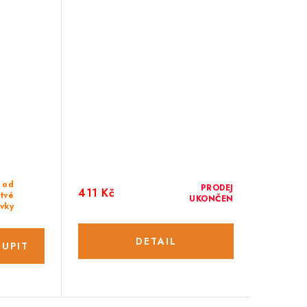
 od
PRODEJ
411 Kč
tvé
UKONČEN
vky