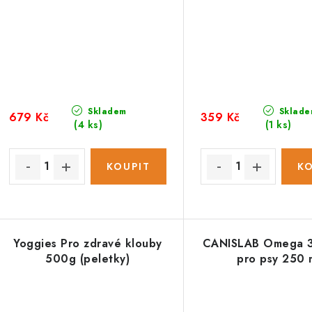
Skladem
Sklade
679 Kč
359 Kč
(4 ks)
(1 ks)
Yoggies Pro zdravé klouby
CANISLAB Omega 3
500g (peletky)
pro psy 250 