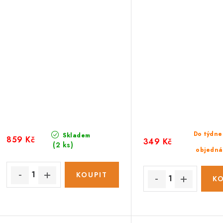
Do týdne
Skladem
859 Kč
349 Kč
(2 ks)
objedná