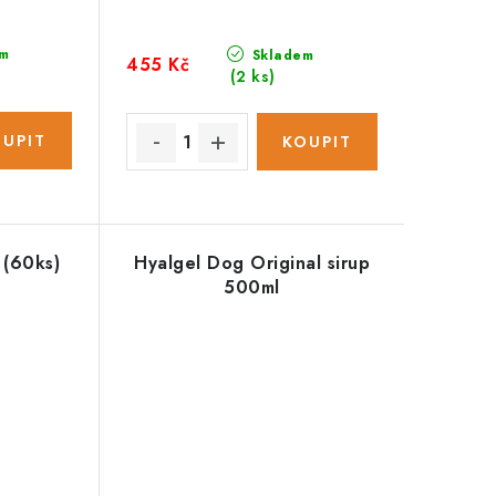
m
Skladem
455 Kč
(2 ks)
 (60ks)
Hyalgel Dog Original sirup
500ml