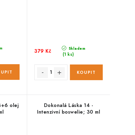
m
Skladem
379 Kč
(1 ks)
+6 olej
Dokonalá Láska 14 -
ml
Intenzivní boswelie; 30 ml