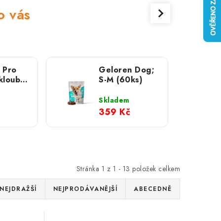
o vás
 Pro
Geloren Dog;
klouby
S-M (60ks)
eletky)
Skladem
359 Kč
Stránka
1
z
1
-
13
položek celkem
NEJDRAŽŠÍ
NEJPRODÁVANĚJŠÍ
ABECEDNĚ