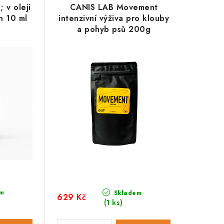
 v oleji
CANIS LAB Movement
n 10 ml
intenzivní výživa pro klouby
a pohyb psů 200g
m
Skladem
629 Kč
(1 ks)