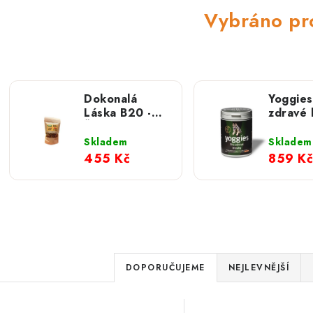
Vybráno pr
Dokonalá
Yoggies
Láska B20 -
zdravé 
Šípek, plod
500g (p
sušený sekaný;
Skladem
Skladem
500 g
455 Kč
859 Kč
Ř
DOPORUČUJEME
NEJLEVNĚJŠÍ
a
V