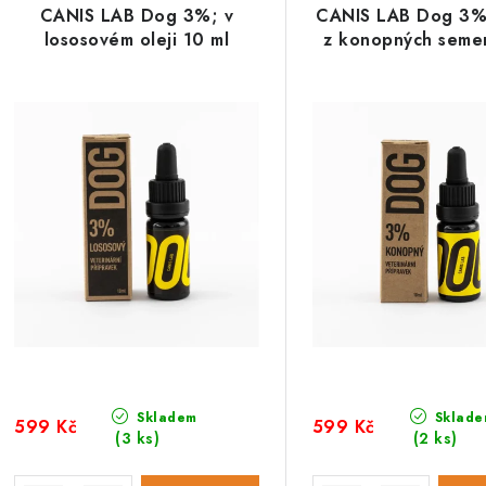
z
CANIS LAB Dog 3%; v
CANIS LAB Dog 3%;
ý
e
lososovém oleji 10 ml
z konopných seme
p
n
í
s
p
p
r
r
o
o
d
d
u
u
k
k
t
Skladem
Sklade
599 Kč
599 Kč
(3 ks)
(2 ks)
ů