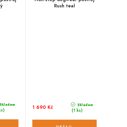
vý
Rush teal
Skladem
Skladem
1 690 Kč
ks)
(1 ks)