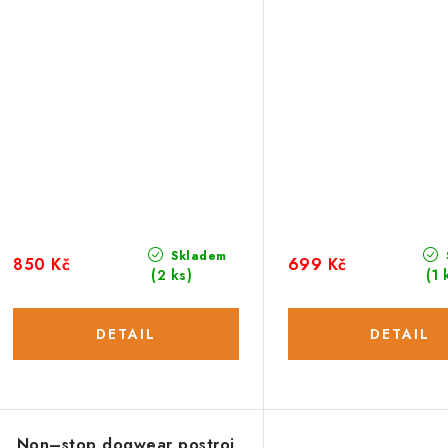
Skladem
850 Kč
699 Kč
(2 ks)
(1 
Non–stop dogwear postroj