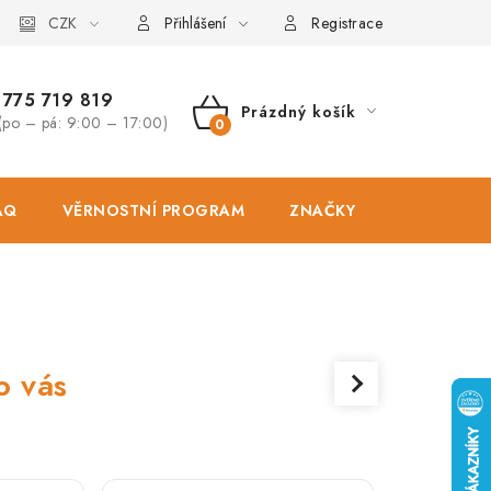
osobních údajů
CZK
Zásady použivání souboru cookies
Hodnocen
Přihlášení
Registrace
775 719 819
Prázdný košík
(po – pá: 9:00 – 17:00)
NÁKUPNÍ
KOŠÍK
AQ
VĚRNOSTNÍ PROGRAM
ZNAČKY
PRODEJNA
o vás