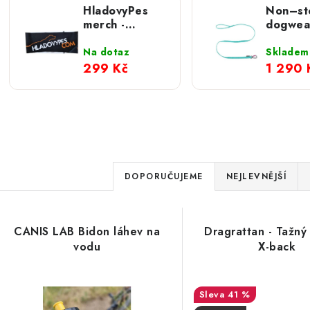
HladovyPes
Non–st
merch -
dogwea
čelenka velké
vodítko
logo
amorti
Na dotaz
Skladem
Bungee
299 Kč
1 290 
Ř
DOPORUČUJEME
NEJLEVNĚJŠÍ
a
V
z
CANIS LAB Bidon láhev na
Dragrattan - Tažný
ý
e
vodu
X-back
p
n
41 %
í