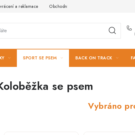
vrácení a reklamace
Obchodní podmínky
Podmínky ochrany 
XY
SPORT SE PSEM
BACK ON TRACK
F
Koloběžka se psem
Vybráno pr