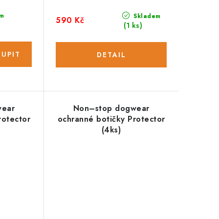
m
Skladem
590 Kč
(1 ks)
wear
Non–stop dogwear
rotector
ochranné botičky Protector
(4ks)