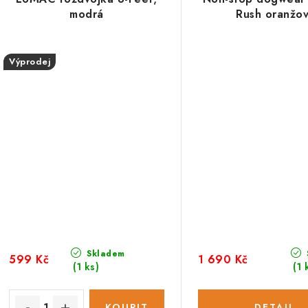
modrá
Rush oranžo
Výprodej
Skladem
599 Kč
1 690 Kč
(1 ks)
(1 