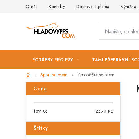
Přejít
O nás
Kontakty
Doprava a platba
Výměna, 
na
obsah
POTŘEBY PRO PSY
TAMI PŘEPRAVNÍ BO
Domů
Sport se psem
Koloběžka se psem
P
Cena
o
s
189
Kč
2390
Kč
t
Štítky
r