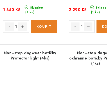
Skladem
Sklade
1 350 Kč
2 290 Kč
(1 ks)
(1 ks)
Non–stop dogwear botičky
Non–stop dog
Protector light (4ks)
ochranné botičky P
(1ks)