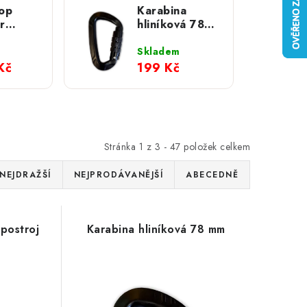
op
Karabina
r
hliníková 78
 s
mm
zérem
Skladem
 Aqua
Kč
199 Kč
Stránka
1
z
3
-
47
položek celkem
NEJDRAŽŠÍ
NEJPRODÁVANĚJŠÍ
ABECEDNĚ
 postroj
Karabina hliníková 78 mm