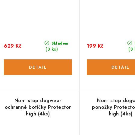
Skladem
629 Kč
199 Kč
(3 ks)
(3 
Non–stop dogwear
Non–stop dog
ochranné botičky Protector
ponožky Protector
high (4ks)
high (4ks)