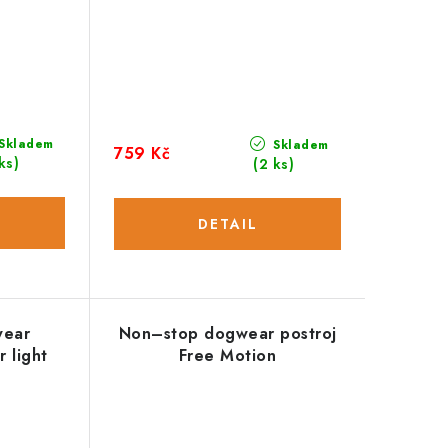
Skladem
Skladem
759 Kč
ks)
(2 ks)
wear
Non–stop dogwear postroj
 light
Free Motion