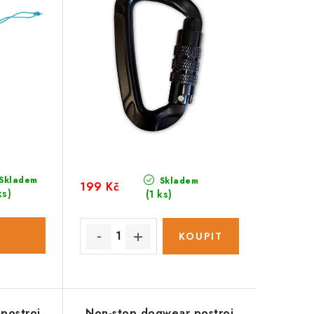
Skladem
Skladem
199 Kč
ks)
(1 ks)
postroj
Non-stop dogwear postroj