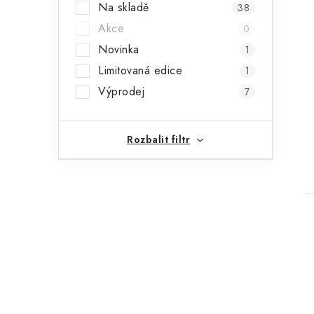
Na skladě
38
a
Akce
0
n
Novinka
1
n
Limitovaná edice
1
í
Výprodej
7
p
Rozbalit filtr
a
n
e
l
i