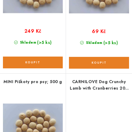
ů
t
ů
249 Kč
69 Kč
(>5 ks)
Skladem
(>5 ks)
Skladem
MINI Piškoty pro psy; 500 g
CARNILOVE Dog Crunchy
Lamb with Cranberries 200
g NEW