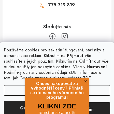
775 719 819
Z
Používáme cookies pro základní fungování, statistiky a
personalizaci reklam. Kliknutím na
Přijmout vše
á
souhlasíte s jejich použitím. Kliknutím na
Odmítnout vše
Informace
p
budou použity jen nezbytné cookies. Více v
Nastavení
.
a
Podmínky ochrany osobních údajů
ZDE
. Informace o
O nás
Služby
t
tom, jak Google zpracovává data, najdete
ZDE.
Kontakty
×
Chceš nakupovat za
í
PetExpert - pojištění psů
Doprava a platba
výhodnější ceny? Přihlaš
Nastavení
Pujčení paddleboardu a psí plovací vesty
se do našeho věrnostního
Výměna, vrácení a reklamace
programu!
Osobní odběr zboží - PRODEJNA
Obchodní podmínky
Copyright 2026
hladovypes.com
. Všechna práva vyhrazena.
Upravit nastavení
KLIKNI ZDE
Odmítnout
Souhlasím
cookies
Podmínky ochrany osobních údajů
registruj se a ušetři