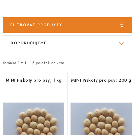
FILTROVAT PRODUKTY
V
Ř
DOPORUČUJEME
ý
a
p
z
i
e
Stránka
1
z
1
-
15
položek celkem
s
n
p
í
MINI Piškoty pro psy; 1 kg
MINI Piškoty pro psy; 200 g
r
p
o
r
d
o
u
d
k
u
t
k