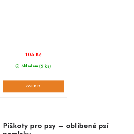
105 Kč
(5 ks)
Skladem
O
v
Piškoty pro psy – oblíbené psí
l
pamlsky