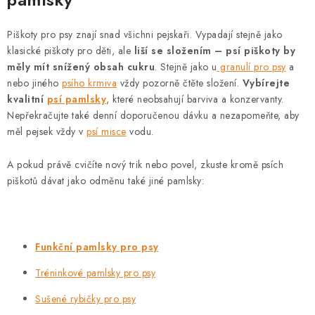
á
d
Piškoty pro psy znají snad všichni pejskaři. Vypadají stejně jako
a
klasické piškoty pro děti, ale
liší se složením – psí piškoty by
c
měly mít snížený obsah cukru
. Stejně jako u
granulí pro psy
a
í
nebo jiného
psího krmiva
vždy pozorně čtěte složení.
Vybírejte
p
kvalitní
psí pamlsky
, které neobsahují barviva a konzervanty.
Nepřekračujte také denní doporučenou dávku a nezapomeňte, aby
r
měl pejsek vždy v
psí misce
vodu.
v
k
A pokud právě cvičíte nový trik nebo povel, zkuste kromě psích
y
piškotů dávat jako odměnu také jiné pamlsky:
v
ý
p
i
Funkční pamlsky pro psy
s
Tréninkové pamlsky pro psy
u
Sušené rybičky pro psy