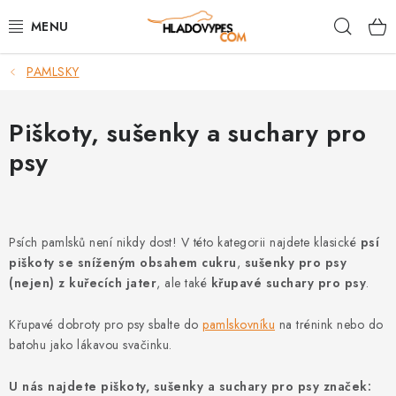
Přejít
Hleda
na
obsah
PAMLSKY
POTŘEBY PRO PSY
TAMI PŘEPRAVNÍ BOXY
Piškoty, sušenky a suchary pro
psy
SPORT SE PSEM
BACK ON TRACK
Psích pamlsků není nikdy dost! V této kategorii najdete klasické
psí
FAQ
piškoty se sníženým obsahem cukru
,
sušenky pro psy
(nejen) z kuřecích jater
, ale také
křupavé suchary pro psy
.
VĚRNOSTNÍ PROGRAM
Křupavé dobroty pro psy sbalte do
pamlskovníku
na trénink nebo do
batohu jako lákavou svačinku.
ZNAČKY
U nás najdete piškoty, sušenky a suchary pro psy značek: