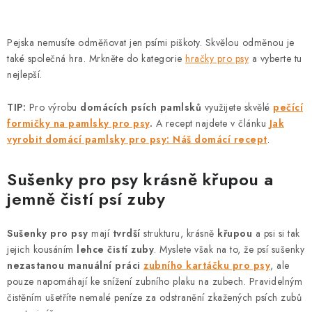
Pejska nemusíte odměňovat jen psími piškoty. Skvělou odměnou je
také společná hra. Mrkněte do kategorie
hračky pro psy
a vyberte tu
nejlepší.
TIP:
Pro výrobu
domácích psích pamlsků
využijete skvělé
pečící
formičky na pamlsky pro psy
.
A recept najdete v článku
Jak
vyrobit domácí pamlsky pro psy: Náš domácí recept
.
Sušenky pro psy krásně křupou a
jemně čistí psí zuby
Sušenky pro psy
mají
tvrdší
strukturu, krásně
křupou
a psi si tak
jejich kousáním
lehce čistí zuby
. Myslete však na to, že psí sušenky
nezastanou manuální práci
zubního kartáčku pro psy
, ale
pouze napomáhají ke snížení zubního plaku na zubech. Pravidelným
čistěním ušetříte nemalé peníze za odstranění zkažených psích zubů