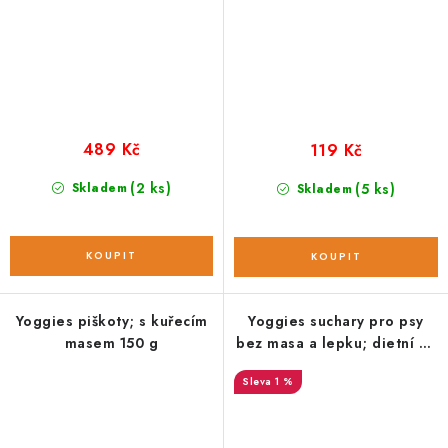
489 Kč
119 Kč
(2 ks)
Skladem
(5 ks)
Skladem
Yoggies piškoty; s kuřecím
Yoggies suchary pro psy
masem 150 g
bez masa a lepku; dietní se
špenátem 150 g
1 %