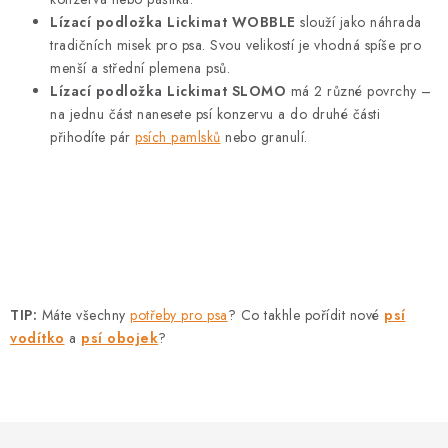
Lízací podložka Lickimat WOBBLE
slouží jako náhrada
tradičních misek pro psa. Svou velikostí je vhodná spíše pro
menší a střední plemena psů.
Lízací podložka Lickimat SLOMO
má 2 různé povrchy –
na jednu část nanesete psí konzervu a do druhé části
přihodíte pár
psích pamlsků
nebo granulí.
TIP:
Máte všechny
potřeby pro psa
? Co takhle pořídit nové
psí
vodítko
a
psí obojek
?