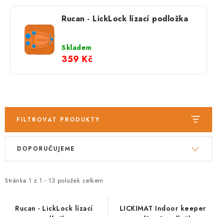
PRODEJNA
Rucan - LickLock lízací podložka
BLOG
Skladem
SLUŽBY
359 Kč
VÝMĚNA, VRÁCENÍ A REKLAMACE
O nás
Kontakty
Doprava a platba
Výměna, vrácení a reklamace
Obchodní podmínky
FILTROVAT PRODUKTY
Podmínky ochrany osobních údajů
V
Ř
Zásady použivání souboru cookies
Hodnocení obchodu
DOPORUČUJEME
ý
a
FAQ
p
z
i
e
Stránka
1
z
1
-
13
položek celkem
s
n
p
í
Rucan - LickLock lízací
LICKIMAT Indoor keeper