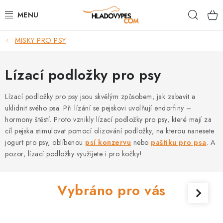
Přejít
Hleda
na
obsah
MISKY PRO PSY
POTŘEBY PRO PSY
TAMI PŘEPRAVNÍ BOXY
Lízací podložky pro psy
SPORT SE PSEM
Lízací podložky pro psy jsou skvělým způsobem, jak zabavit a
uklidnit svého psa. Při lízání se pejskovi uvolňují endorfiny –
hormony štěstí. Proto vznikly lízací podložky pro psy, které mají za
BACK ON TRACK
cíl pejska stimulovat pomocí olizování podložky, na kterou nanesete
jogurt pro psy, oblíbenou
psí konzervu
nebo
paštiku pro psa
. A
FAQ
pozor, lízací podložky využijete i pro kočky!
VĚRNOSTNÍ PROGRAM
Vybráno pro vás
ZNAČKY