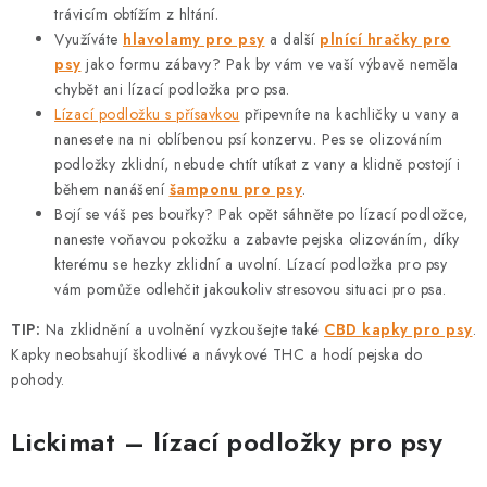
ý
trávicím obtížím z hltání.
p
Využíváte
hlavolamy pro psy
a další
plnící hračky pro
i
psy
jako formu zábavy? Pak by vám ve vaší výbavě neměla
s
chybět ani lízací podložka pro psa.
u
Lízací podložku s přísavkou
připevníte na kachličky u vany a
nanesete na ni oblíbenou psí konzervu. Pes se olizováním
podložky zklidní, nebude chtít utíkat z vany a klidně postojí i
během nanášení
šamponu pro psy
.
Bojí se váš pes bouřky? Pak opět sáhněte po lízací podložce,
naneste voňavou pokožku a zabavte pejska olizováním, díky
kterému se hezky zklidní a uvolní. Lízací podložka pro psy
vám pomůže odlehčit jakoukoliv stresovou situaci pro psa.
TIP:
Na zklidnění a uvolnění vyzkoušejte také
CBD kapky pro psy
.
Kapky neobsahují škodlivé a návykové THC a hodí pejska do
pohody.
Lickimat – lízací podložky pro psy