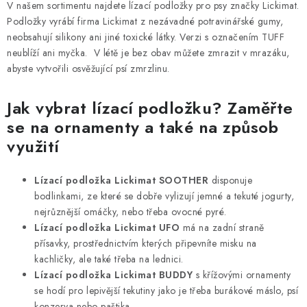
V našem sortimentu najdete lízací podložky pro psy značky Lickimat.
Podložky vyrábí firma Lickimat z nezávadné potravinářské gumy,
neobsahují silikony ani jiné toxické látky. Verzi s označením TUFF
neublíží ani myčka. V létě je bez obav můžete zmrazit v mrazáku,
abyste vytvořili osvěžující psí zmrzlinu.
Jak vybrat lízací podložku? Zaměřte
se na ornamenty a také na způsob
využití
Lízací podložka Lickimat SOOTHER
disponuje
bodlinkami, ze které se dobře vylizují jemné a tekuté jogurty,
nejrůznější omáčky, nebo třeba ovocné pyré.
Lízací podložka Lickimat UFO
má na zadní straně
přísavky, prostřednictvím kterých připevníte misku na
kachličky, ale také třeba na lednici.
Lízací podložka Lickimat BUDDY
s křížovými ornamenty
se hodí pro lepivější tekutiny jako je třeba burákové máslo, psí
konzerva nebo paštika.