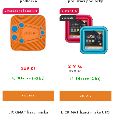
podložka
pro lízací podložky
r
p
o
r
Vyrobeno ve Španělsku
45 %
d
o
Výprodej
u
d
k
u
t
k
ů
t
ů
219 Kč
359 Kč
399 Kč
(>5 ks)
Skladem
(3 ks)
Skladem
LICKIMAT lízací miska
LICKIMAT lízací miska UFO