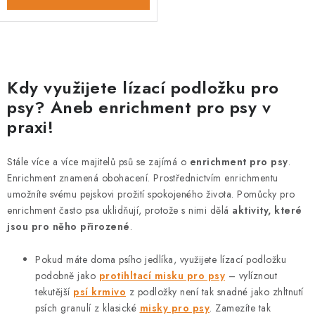
O
v
Kdy využijete lízací podložku pro
l
psy? Aneb enrichment pro psy v
á
praxi!
d
a
Stále více a více majitelů psů se zajímá o
enrichment pro psy
.
c
Enrichment znamená obohacení. Prostřednictvím enrichmentu
í
umožníte svému pejskovi prožití spokojeného života. Pomůcky pro
p
enrichment často psa uklidňují, protože s nimi dělá
aktivity, které
r
jsou pro něho přirozené
.
v
Pokud máte doma psího jedlíka, využijete lízací podložku
k
podobně jako
protihltací misku pro psy
– vylíznout
y
tekutější
psí krmivo
z podložky není tak snadné jako zhltnutí
v
psích granulí z klasické
misky pro psy
. Zamezíte tak