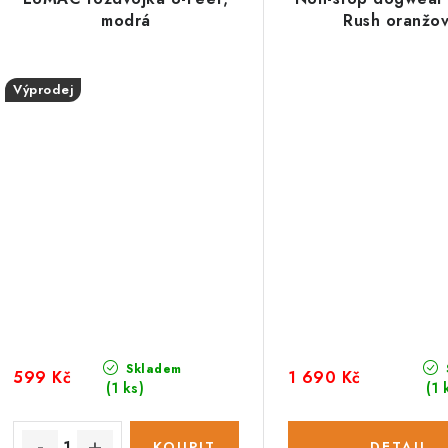
modrá
Rush oranžo
Výprodej
Skladem
599 Kč
1 690 Kč
(1 ks)
(1 