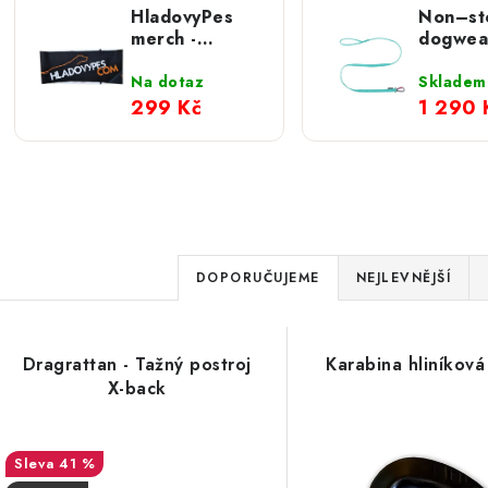
HladovyPes
Non–st
merch -
dogwea
čelenka velké
vodítko
logo
amorti
Na dotaz
Skladem
Bungee
299 Kč
1 290 
Ř
DOPORUČUJEME
NEJLEVNĚJŠÍ
a
V
z
Dragrattan - Tažný postroj
Karabina hliníkov
ý
e
X-back
p
n
41 %
í