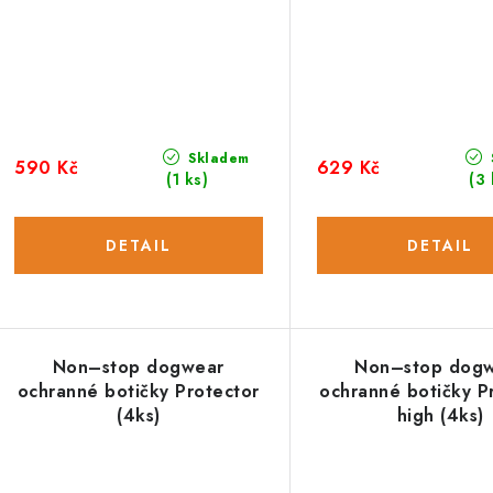
Skladem
590 Kč
629 Kč
(1 ks)
(3 
Non–stop dogwear
Non–stop dog
ochranné botičky Protector
ochranné botičky P
(4ks)
high (4ks)