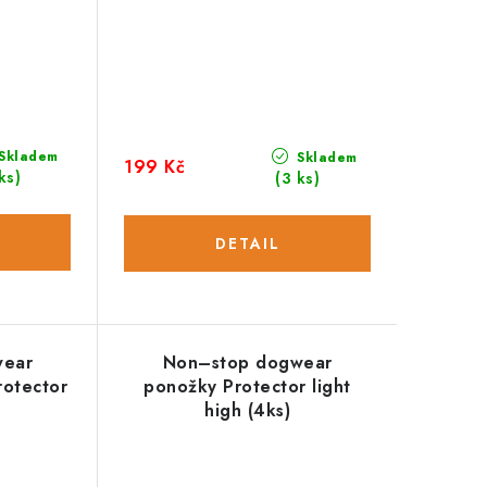
Skladem
Skladem
199 Kč
ks)
(3 ks)
wear
Non–stop dogwear
rotector
ponožky Protector light
high (4ks)