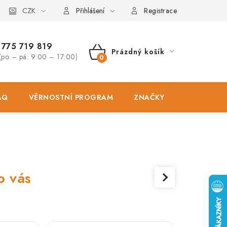
osobních údajů
CZK
Zásady použivání souboru cookies
Hodnocen
Přihlášení
Registrace
775 719 819
Prázdný košík
(po – pá: 9:00 – 17:00)
NÁKUPNÍ
KOŠÍK
AQ
VĚRNOSTNÍ PROGRAM
ZNAČKY
PRODEJNA
o vás