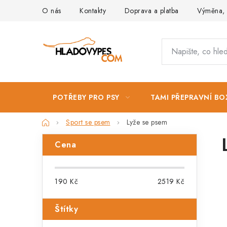
Přejít
O nás
Kontakty
Doprava a platba
Výměna, 
na
obsah
POTŘEBY PRO PSY
TAMI PŘEPRAVNÍ BO
Domů
Sport se psem
Lyže se psem
P
Cena
o
s
190
Kč
2519
Kč
t
Štítky
r