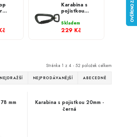
op
Karabina s
r
pojistkou
 s
20mm - černá
zérem
Skladem
 Aqua
Kč
229 Kč
Stránka
1
z
4
-
52
položek celkem
NEJDRAŽŠÍ
NEJPRODÁVANĚJŠÍ
ABECEDNĚ
á 78 mm
Karabina s pojistkou 20mm -
černá