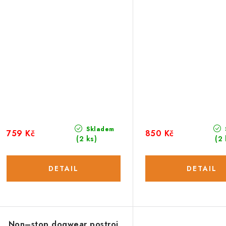
Skladem
759 Kč
850 Kč
(2 ks)
(2 
Non–stop dogwear postroj