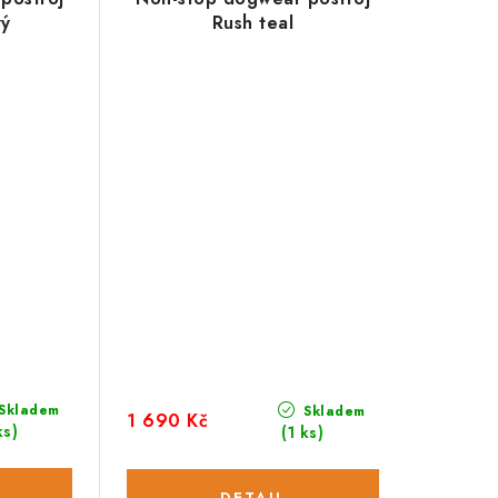
vý
Rush teal
Skladem
Skladem
1 690 Kč
ks)
(1 ks)