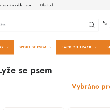
vrácení a reklamace
Obchodní podmínky
Podmínky ochrany 
XY
SPORT SE PSEM
BACK ON TRACK
F
Lyže se psem
Vybráno pr