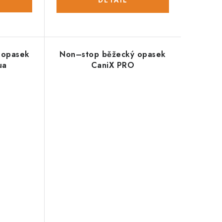
 opasek
Non–stop běžecký opasek
ua
CaniX PRO