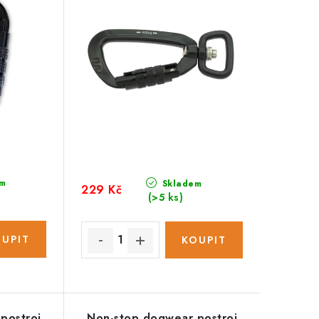
m
Skladem
229 Kč
(>5 ks)
postroj
Non-stop dogwear postroj