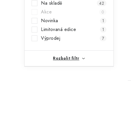
Na skladě
42
a
Akce
0
n
Novinka
1
n
Limitovaná edice
1
í
Výprodej
7
p
Rozbalit filtr
a
n
e
l
i