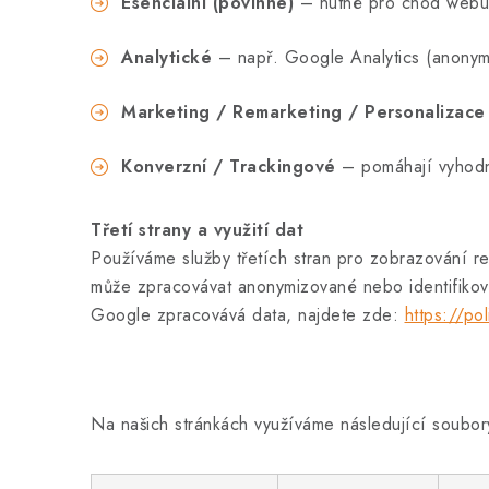
Esenciální (povinné)
– nutné pro chod webu
Analytické
– např. Google Analytics (anonymní
Marketing / Remarketing / Personalizace
Konverzní / Trackingové
– pomáhají vyhodno
Třetí strany a využití dat
Používáme služby třetích stran pro zobrazování r
může zpracovávat anonymizované nebo identifiko
Google zpracovává data, najdete zde:
https://po
Na našich stránkách využíváme následující soubor