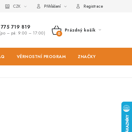
osobních údajů
CZK
Zásady použivání souboru cookies
Hodnocen
Přihlášení
Registrace
775 719 819
Prázdný košík
(po – pá: 9:00 – 17:00)
NÁKUPNÍ
KOŠÍK
AQ
VĚRNOSTNÍ PROGRAM
ZNAČKY
PRODEJNA