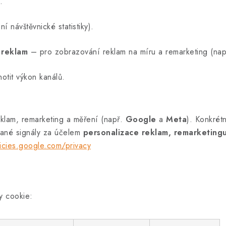
.
 návštěvnické statistiky).
 reklam
– pro zobrazování reklam na míru a remarketing (na
tit výkon kanálů.
eklam, remarketing a měření (např.
Google
a
Meta
). Konkrét
vané signály za účelem
personalizace reklam, remarketing
licies.google.com/privacy
y cookie: