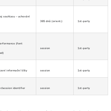
oj souhlasu – uchování
365 dnů (orient.)
1st-party
performance (font
session
1st-party
ad)
zení informační lišty
session
1st-party
r/session identifier
session
1st-party