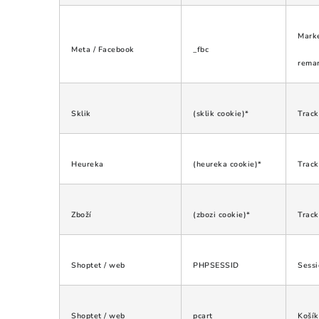
Marke
Meta / Facebook
_fbc
remar
Sklik
(sklik cookie)*
Track
Heureka
(heureka cookie)*
Track
Zboží
(zbozi cookie)*
Track
Shoptet / web
PHPSESSID
Sessi
Shoptet / web
pcart
Košík