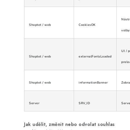
Nástr
Shoptet / web
CookiesOK
volby
UI / 
Shoptet / web
externalFontsLoaded
prelo
Shoptet / web
informationBanner
Zobra
Server
SRV_ID
Serve
Jak udělit, změnit nebo odvolat souhlas