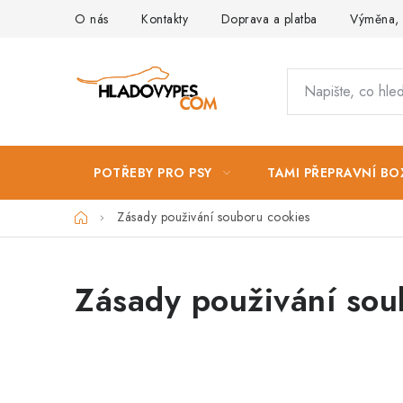
Přejít
O nás
Kontakty
Doprava a platba
Výměna, 
na
obsah
POTŘEBY PRO PSY
TAMI PŘEPRAVNÍ BO
Domů
Zásady použivání souboru cookies
Zásady použivání sou