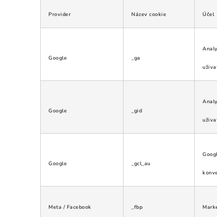
Provider
Název cookie
Účel
Analy
Google
_ga
uživa
Analy
Google
_gid
uživa
Googl
Google
_gcl_au
konv
Meta / Facebook
_fbp
Marke