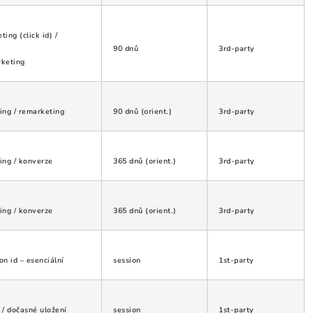
ting (click id) /
90 dnů
3rd-party
keting
ing / remarketing
90 dnů (orient.)
3rd-party
ing / konverze
365 dnů (orient.)
3rd-party
ing / konverze
365 dnů (orient.)
3rd-party
on id – esenciální
session
1st-party
 / dočasné uložení
session
1st-party