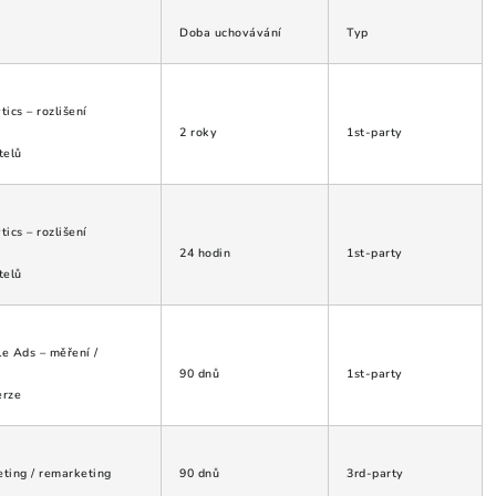
Doba uchovávání
Typ
tics – rozlišení
2 roky
1st-party
telů
tics – rozlišení
24 hodin
1st-party
telů
e Ads – měření /
90 dnů
1st-party
erze
ting / remarketing
90 dnů
3rd-party