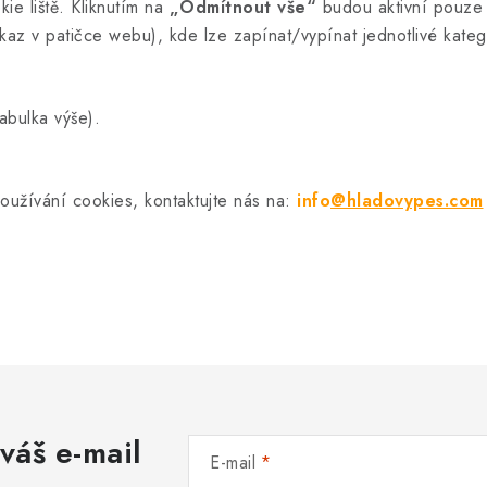
ie liště. Kliknutím na
„Odmítnout vše“
budou aktivní pouze 
az v patičce webu), kde lze zapínat/vypínat jednotlivé kateg
tabulka výše).
oužívání cookies, kontaktujte nás na:
info
@hladovypes.com
váš e-mail
E-mail