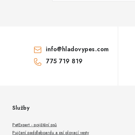
info
@
hladovypes.com
775 719 819
Služby
PetExpert - pojištění psů
Pujčení paddleboardu a psí plovací vesty