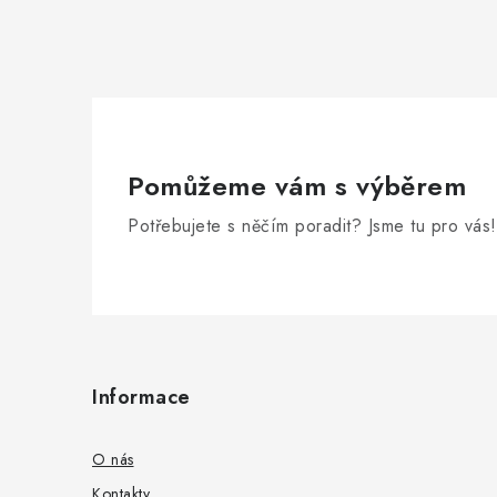
Pomůžeme vám s výběrem
Potřebujete s něčím poradit? Jsme tu pro vás!
Z
á
Informace
p
a
O nás
Kontakty