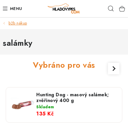
Přejít
Hleda
na
obsah
b2b nákup
POTŘEBY PRO PSY
TAMI PŘEPRAVNÍ BOXY
salámky
SPORT SE PSEM
Vybráno pro vás
BACK ON TRACK
FAQ
Hunting Dog - masový salámek;
VĚRNOSTNÍ PROGRAM
zvěřinový 400 g
Skladem
135 Kč
ZNAČKY