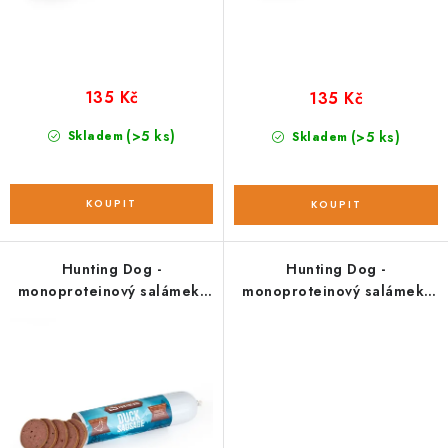
ů
t
ů
135 Kč
135 Kč
(>5 ks)
Skladem
(>5 ks)
Skladem
Hunting Dog -
Hunting Dog -
monoproteinový salámek;
monoproteinový salámek;
kachní 400 g
králičí 400 g