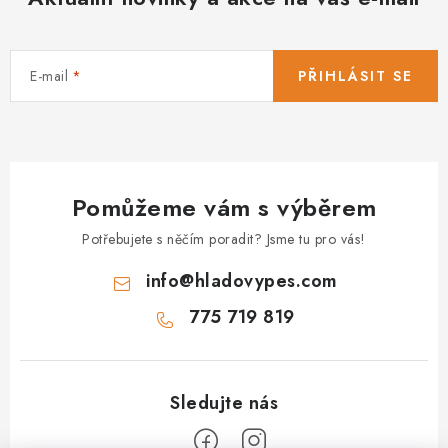
a
c
í
E-mail
PŘIHLÁSIT SE
p
r
v
k
y
Pomůžeme vám s výběrem
v
ý
Potřebujete s něčím poradit? Jsme tu pro vás!
p
info
@
hladovypes.com
i
s
775 719 819
u