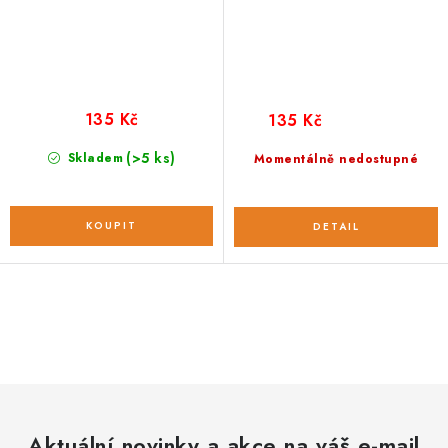
135 Kč
135 Kč
(>5 ks)
Skladem
Momentálně nedostupné
O
v
l
á
d
Aktuální novinky a akce na váš e-mail