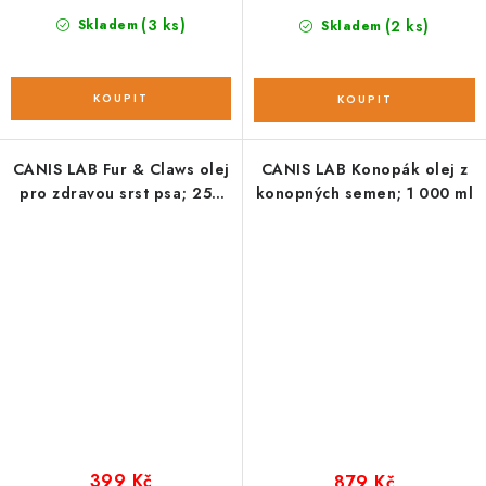
(3 ks)
Skladem
(2 ks)
Skladem
CANIS LAB Fur & Claws olej
CANIS LAB Konopák olej z
pro zdravou srst psa; 250
konopných semen; 1 000 ml
ml
399 Kč
879 Kč