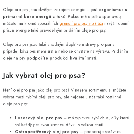
o
r
v
Oleje pro psy jsou skvělým zdrojem energie –
psí organismus si
v
á
primárně bere energii z tuků
. Pokud máte psího sportovce,
k
můžete mu kromě speciálních
granulí pro psy v zátěži
navýšit denní
n
y
přísun energie také pravidelným přidáním oleje pro psy.
í
v
ý
Oleje pro psa jsou také vhodným doplňkem stravy pro psa v
p
případě, když pes mění srst a nebo se chystáte na výstavu. Přidáním
oleje na psy
podpoříte produkci kvalitní srsti
.
i
s
Jak vybrat olej pro psa?
u
Není olej pro psa jako olej pro psa! V našem sortimentu si můžete
vybrat mezi rybími oleji pro psy, ale najdete u nás také rostlinné
oleje pro psy:
Lososový olej pro psy
– má typickou rybí chuť, díky které
sní každý pes svou krmnou dávku s velkou chutí.
Ostropestřecový olej pro psy
– podporuje správnou