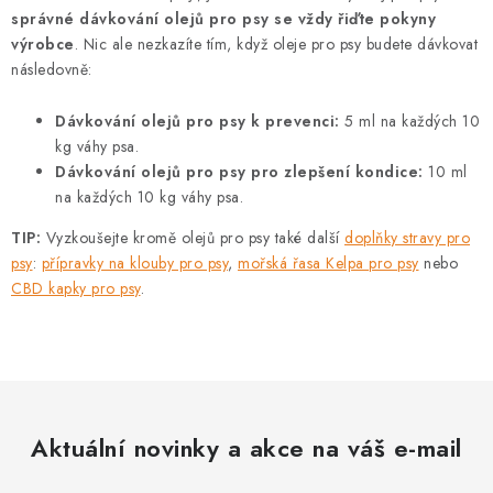
správné dávkování olejů pro psy se vždy řiďte pokyny
výrobce
. Nic ale nezkazíte tím, když oleje pro psy budete dávkovat
následovně:
Dávkování olejů pro psy k prevenci:
5 ml na každých 10
kg váhy psa.
Dávkování olejů pro psy pro zlepšení kondice:
10 ml
na každých 10 kg váhy psa.
TIP:
Vyzkoušejte kromě olejů pro psy také další
doplňky stravy pro
psy
:
přípravky na klouby pro psy
,
mořská řasa Kelpa pro psy
nebo
CBD kapky pro psy
.
Aktuální novinky a akce na váš e-mail