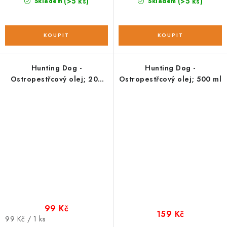
(>5 ks)
(>5 ks)
Skladem
Skladem
Hunting Dog -
Hunting Dog -
Ostropestřcový olej; 200
Ostropestřcový olej; 500 ml
ml
99 Kč
159 Kč
Měrná
99 Kč / 1 ks