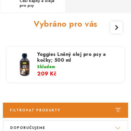
PRODEJNA
CBD kapky a oleje
pro psy
BLOG
Vybráno pro vás
SLUŽBY
VÝMĚNA, VRÁCENÍ A REKLAMACE
Yoggies Lněný olej pro psy a
kočky; 500 ml
O nás
Kontakty
Doprava a platba
Skladem
Výměna, vrácení a reklamace
Obchodní podmínky
209 Kč
Podmínky ochrany osobních údajů
Zásady použivání souboru cookies
Hodnocení obchodu
FAQ
FILTROVAT PRODUKTY
V
Ř
DOPORUČUJEME