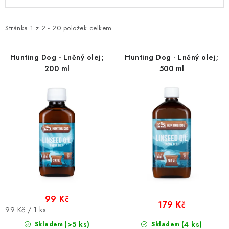
ý
a
p
z
i
e
Stránka
1
z
2
-
20
položek celkem
s
n
p
í
Hunting Dog - Lněný olej;
Hunting Dog - Lněný olej;
200 ml
500 ml
r
p
o
r
d
o
u
d
k
u
t
k
ů
t
ů
99 Kč
179 Kč
Měrná
99 Kč / 1 ks
cena:
(>5 ks)
(4 ks)
Skladem
Skladem