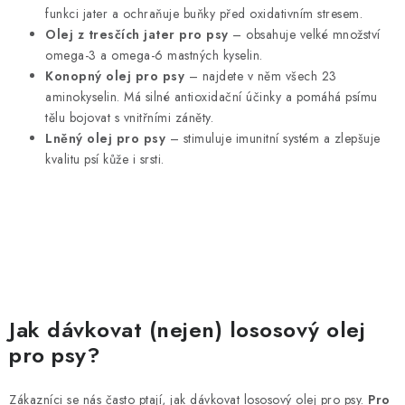
funkci jater a ochraňuje buňky před oxidativním stresem.
Olej z tresčích jater pro psy
– obsahuje velké množství
omega-3 a omega-6 mastných kyselin.
Konopný olej pro psy
– najdete v něm všech 23
aminokyselin. Má silné antioxidační účinky a pomáhá psímu
tělu bojovat s vnitřními záněty.
Lněný olej pro psy
– stimuluje imunitní systém a zlepšuje
kvalitu psí kůže i srsti.
Jak dávkovat (nejen) lososový olej
pro psy?
Zákazníci se nás často ptají, jak dávkovat lososový olej pro psy.
Pro