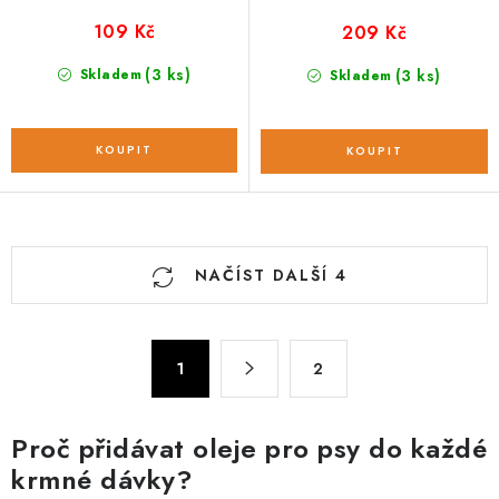
109 Kč
209 Kč
(3 ks)
Skladem
(3 ks)
Skladem
O
NAČÍST DALŠÍ 4
v
l
á
S
d
1
2
t
a
r
c
á
Proč přidávat oleje pro psy do každé
n
í
krmné dávky?
k
p