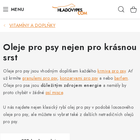
Přejít
Hleda
na
obsah
VITAMÍNY A DOPLŇKY
POTŘEBY PRO PSY
TAMI PŘEPRAVNÍ BOXY
Oleje pro psy nejen pro krásnou
srst
SPORT SE PSEM
Oleje pro psy jsou vhodným doplňkem každého
krmiva pro psy
. Ať
BACK ON TRACK
už krmíte
granulemi pro psy
,
konzervami pro psy
a nebo
barfem
.
Oleje pro psa jsou
důležitým zdrojem energie
a neměly by
FAQ
proto chybět v žádné
psí misce
.
U nás najdete nejen klasický rybí olej pro psy v podobě lososového
VĚRNOSTNÍ PROGRAM
oleje pro psy, ale můžete si vybrat také z dalších netradičních olejů
pro psy.
ZNAČKY