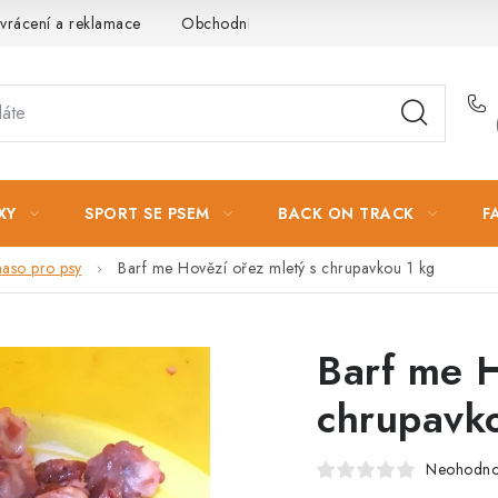
vrácení a reklamace
Obchodní podmínky
Podmínky ochrany 
XY
SPORT SE PSEM
BACK ON TRACK
F
aso pro psy
Barf me Hovězí ořez mletý s chrupavkou 1 kg
Barf me H
chrupavk
Neohodn