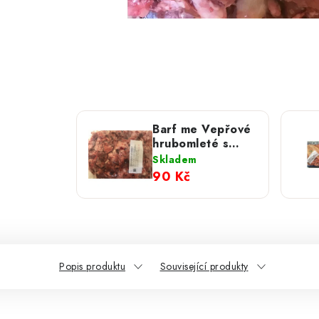
Barf me Vepřové
hrubomleté s
chrupavkou 1 kg
Skladem
90 Kč
Popis produktu
Související produkty