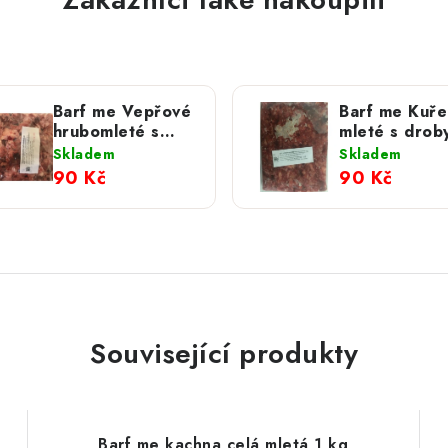
Barf me Vepřové
Barf me Kuře
hrubomleté s
mleté s drob
chrupavkou 1 kg
kg
Skladem
Skladem
90 Kč
90 Kč
Související produkty
Barf me kachna celá mletá 1 kg