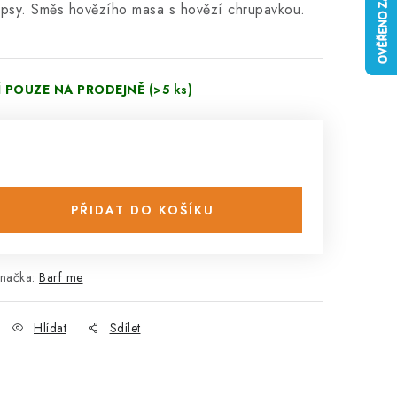
 psy. Směs hovězího masa s hovězí chrupavkou.
Í POUZE NA PRODEJNĚ
(>5 ks)
PŘIDAT DO KOŠÍKU
načka:
Barf me
Hlídat
Sdílet