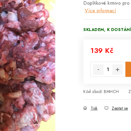
Doplňkové krmivo pro
Více informací
SKLADEM, K DOSTÁN
139 Kč
Měrná cena:
Kód zboží:
BMHCH
Z
Tisk
Zeptat se