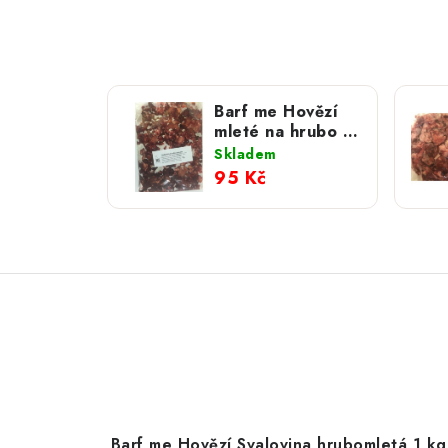
Barf me Hovězí
mleté na hrubo s
droby 1 kg
Skladem
95 Kč
Barf me Hovězí Svalovina hrubomletá 1 kg