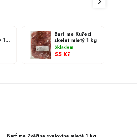
Barf me Kuřecí
y 1
skelet mletý 1 kg
Skladem
55 Kč
Barf me Zvěřina svalovina mletá 1 kg