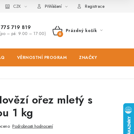
osobních údajů
CZK
Zásady použivání souboru cookies
Hodnocen
Přihlášení
Registrace
775 719 819
Prázdný košík
(po – pá: 9:00 – 17:00)
NÁKUPNÍ
KOŠÍK
AQ
VĚRNOSTNÍ PROGRAM
ZNAČKY
PRODEJNA
ovězí ořez mletý s
ou 1 kg
oceno
Podrobnosti hodnocení