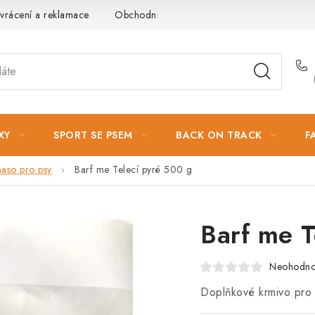
vrácení a reklamace
Obchodní podmínky
Podmínky ochrany 
XY
SPORT SE PSEM
BACK ON TRACK
F
aso pro psy
Barf me Telecí pyré 500 g
Barf me T
Neohodn
Doplňkové krmivo pro p