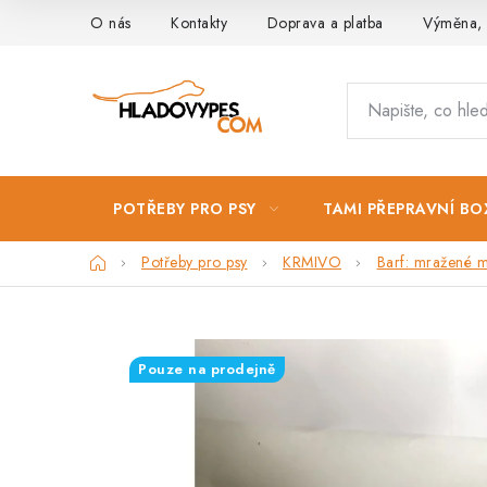
Přejít
O nás
Kontakty
Doprava a platba
Výměna, 
na
obsah
POTŘEBY PRO PSY
TAMI PŘEPRAVNÍ BO
Domů
Potřeby pro psy
KRMIVO
Barf: mražené m
Pouze na prodejně