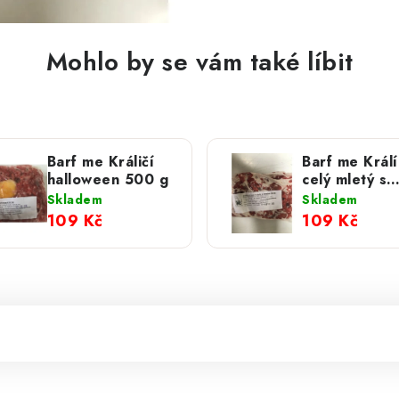
Mohlo by se vám také líbit
Barf me Králičí
Barf me Králí
halloween 500 g
celý mletý s
droby a zele
Skladem
Skladem
500 g
109 Kč
109 Kč