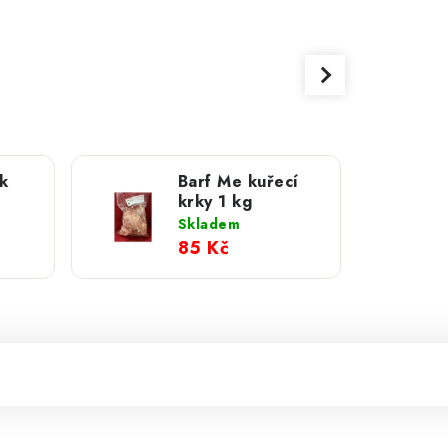
k
Barf Me kuřecí
krky 1 kg
ninou
Skladem
85 Kč