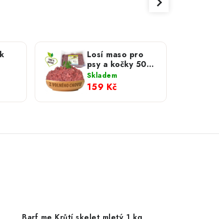
k
Losí maso pro
psy a kočky 500
ninou
g
Skladem
159 Kč
Barf me Krůtí skelet mletý 1 kg