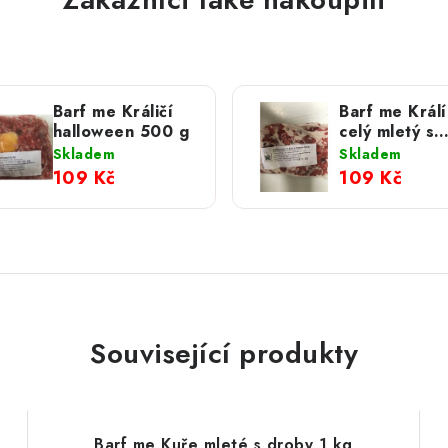
Barf me Králičí
Barf me Králí
halloween 500 g
celý mletý s
droby a zele
Skladem
Skladem
500 g
109 Kč
109 Kč
Související produkty
Barf me Kuře mleté s droby 1 kg