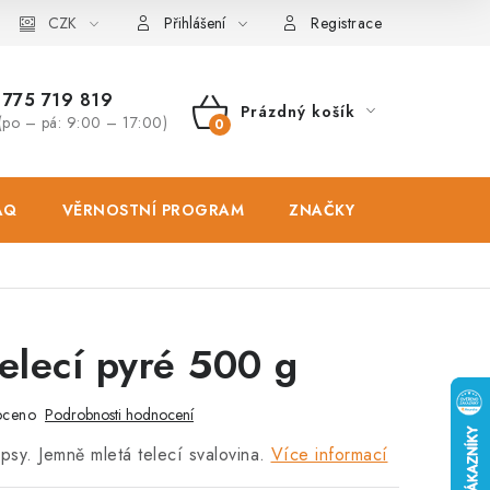
osobních údajů
CZK
Zásady použivání souboru cookies
Hodnocen
Přihlášení
Registrace
775 719 819
Prázdný košík
(po – pá: 9:00 – 17:00)
NÁKUPNÍ
KOŠÍK
AQ
VĚRNOSTNÍ PROGRAM
ZNAČKY
PRODEJNA
elecí pyré 500 g
oceno
Podrobnosti hodnocení
sy. Jemně mletá telecí svalovina.
Více informací