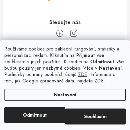
Z
Používáme cookies pro základní fungování, statistiky a
personalizaci reklam. Kliknutím na
Přijmout vše
á
souhlasíte s jejich použitím. Kliknutím na
Odmítnout vše
Informace
p
budou použity jen nezbytné cookies. Více v
Nastavení
.
a
Podmínky ochrany osobních údajů
ZDE
. Informace o
O nás
Služby
t
tom, jak Google zpracovává data, najdete
ZDE.
Kontakty
í
PetExpert - pojištění psů
Doprava a platba
Nastavení
Pujčení paddleboardu a psí plovací vesty
Výměna, vrácení a reklamace
Osobní odběr zboží - PRODEJNA
Obchodní podmínky
Copyright 2026
hladovypes.com
. Všechna práva vyhrazena.
Upravit nastavení
Odmítnout
Souhlasím
cookies
Podmínky ochrany osobních údajů
Vytvořil Shoptet
Zásady použivání souboru cookies