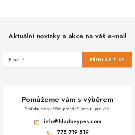
PRODEJNA
BLOG
SLUŽBY
Aktuální novinky a akce na váš e-mail
VÝMĚNA, VRÁCENÍ A REKLAMACE
E-mail
PŘIHLÁSIT SE
O nás
Kontakty
Doprava a platba
Výměna, vrácení a reklamace
Obchodní podmínky
Podmínky ochrany osobních údajů
Zásady použivání souboru cookies
Hodnocení obchodu
Pomůžeme vám s výběrem
FAQ
Potřebujete s něčím poradit? Jsme tu pro vás!
info
@
hladovypes.com
775 719 819