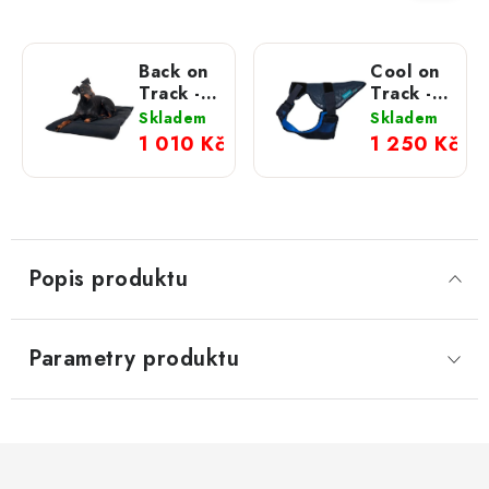
Back on
Cool on
Track -
Track -
Podložka
chladící
Skladem
Skladem
pro psy
postroj
1 010 Kč
1 250 Kč
Popis produktu
Parametry produktu