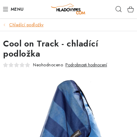
Přejít
Hleda
na
obsah
Chladící podložky
POTŘEBY PRO PSY
Cool on Track - chladící
TAMI PŘEPRAVNÍ BOXY
podložka
SPORT SE PSEM
Neohodnoceno
Podrobnosti hodnocení
BACK ON TRACK
FAQ
VĚRNOSTNÍ PROGRAM
ZNAČKY