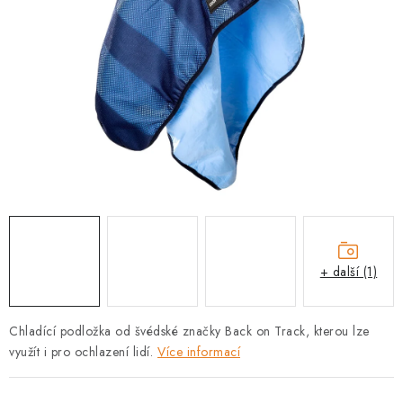
PRODEJNA
BLOG
SLUŽBY
VÝMĚNA, VRÁCENÍ A REKLAMACE
O nás
Kontakty
Doprava a platba
Výměna, vrácení a reklamace
Obchodní podmínky
Podmínky ochrany osobních údajů
+ další (1)
Zásady použivání souboru cookies
Hodnocení obchodu
FAQ
Chladící podložka od švédské značky Back on Track, kterou lze
využít i pro ochlazení lidí.
Více informací