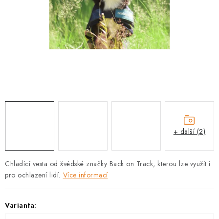
PRODEJNA
BLOG
SLUŽBY
VÝMĚNA, VRÁCENÍ A REKLAMACE
O nás
Kontakty
Doprava a platba
Výměna, vrácení a reklamace
Obchodní podmínky
+ další (2)
Podmínky ochrany osobních údajů
Zásady použivání souboru cookies
Hodnocení obchodu
Chladící vesta od švédské značky Back on Track, kterou lze využít i
FAQ
pro ochlazení lidí.
Více informací
Varianta: