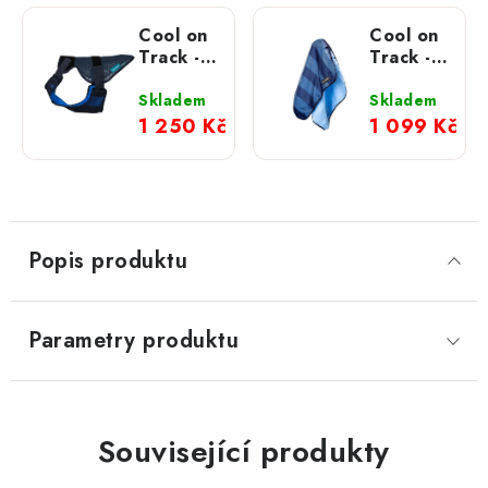
Cool on
Cool on
Track -
Track -
chladící
chladící
postroj
podložka
Skladem
Skladem
1 250 Kč
1 099 Kč
Popis produktu
Parametry produktu
Související produkty