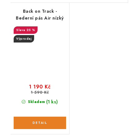
Back on Track -
Bederní pás Air nízký
25 %
Výprodej
1 190 Kč
1 590 Kč
(1 ks)
Skladem