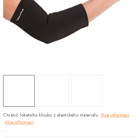
PRODEJNA
BLOG
SLUŽBY
VÝMĚNA, VRÁCENÍ A REKLAMACE
O nás
Kontakty
Doprava a platba
Výměna, vrácení a reklamace
Obchodní podmínky
Podmínky ochrany osobních údajů
Zásady použivání souboru cookies
Hodnocení obchodu
FAQ
Chránič loketního kloubu z elastického materiálu.
Více informací
Více informací