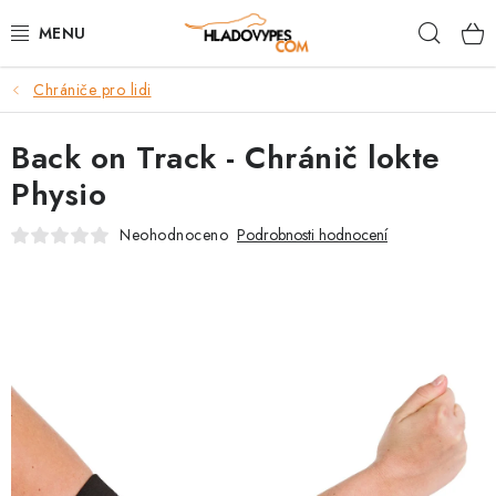
Přejít
Hleda
na
obsah
Chrániče pro lidi
POTŘEBY PRO PSY
Back on Track - Chránič lokte
TAMI PŘEPRAVNÍ BOXY
Physio
SPORT SE PSEM
Neohodnoceno
Podrobnosti hodnocení
BACK ON TRACK
FAQ
VĚRNOSTNÍ PROGRAM
ZNAČKY