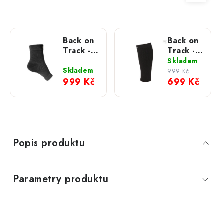
Back on
Back on
Track -
Track -
Chránič
Chránič
Skladem
kotníku
lýtka
Skladem
999 Kč
Physio
Physio
999 Kč
699 Kč
Popis produktu
Parametry produktu