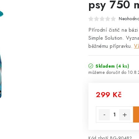
psy 750 
Neohodn
Přírodní čistič na bá
Simple Solution. Vyzna
běžnému přípravku.
Ví
Skladem
(4 ks)
10.8
299 Kč
Měrná cena:
Kód zboží:
BG-90482