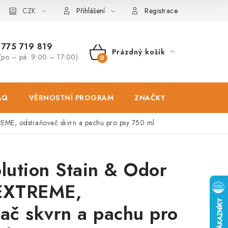
osobních údajů
CZK
Zásady použivání souboru cookies
Hodnocen
Přihlášení
Registrace
775 719 819
Prázdný košík
(po – pá: 9:00 – 17:00)
NÁKUPNÍ
KOŠÍK
AQ
VĚRNOSTNÍ PROGRAM
ZNAČKY
PRODEJNA
EME, odstraňovač skvrn a pachu pro psy 750 ml
lution Stain & Odor
EXTREME,
ač skvrn a pachu pro