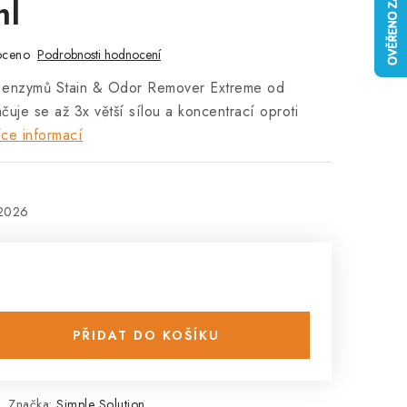
ml
oceno
Podrobnosti hodnocení
zi enzymů Stain & Odor Remover Extreme od
čuje se až 3x větší sílou a koncentrací oproti
ce informací
.2026
PŘIDAT DO KOŠÍKU
Značka:
Simple Solution