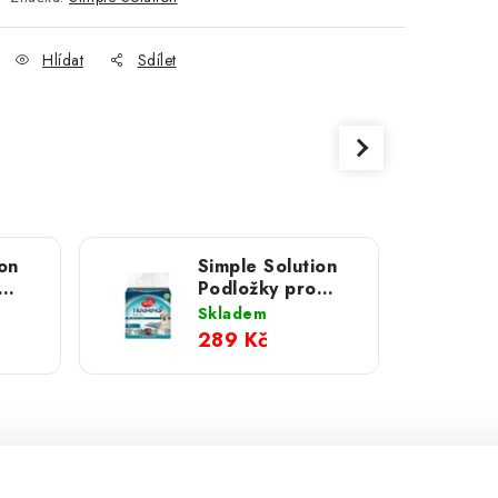
Hlídat
Sdílet
on
Simple Solution
Podložky pro
ny;
štěňata - pleny;
Skladem
14 ks
289 Kč