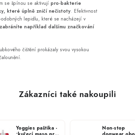
m se špínou se aktivují
pro-bakterie
y, které úplně zničí nečistoty
. Efektivnost
podobných lepidlu, které se nacházejí v
zabráníte například dalšímu značkování
oubkového čištění prokázaly svou vysokou
čalounění.
Zákazníci také nakoupili
Yoggies paštika -
Non-stop
;kuřecí maso pro
dogwear obo