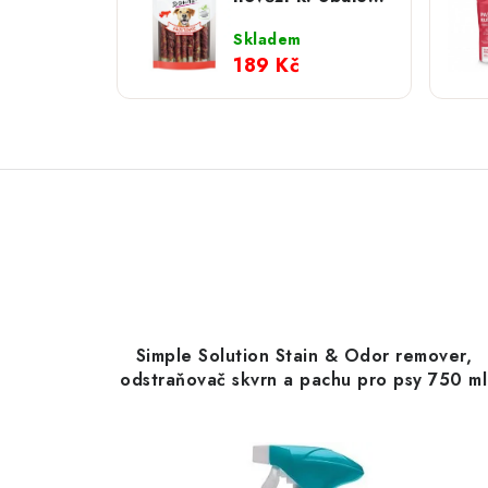
kachním; 200 g
Skladem
189 Kč
Simple Solution Stain & Odor remover,
odstraňovač skvrn a pachu pro psy 750 ml