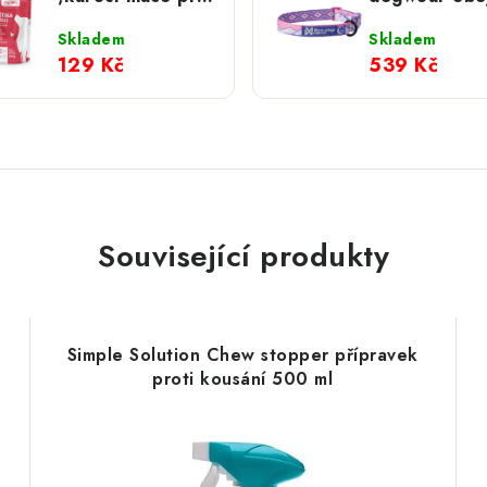
psy 120g
Trail Quest
Rachel Pohl
Skladem
Skladem
růžový
129 Kč
539 Kč
Související produkty
Simple Solution Chew stopper přípravek
proti kousání 500 ml