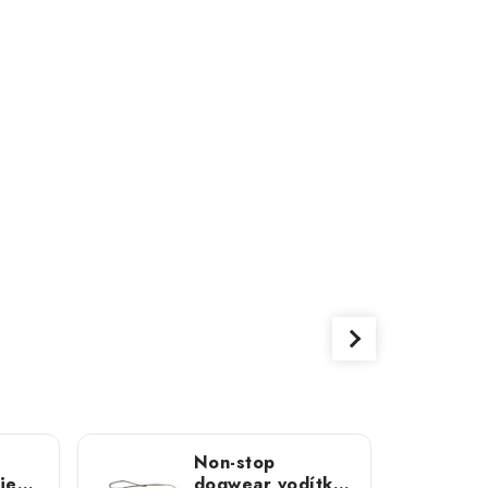
Non-stop
jek
dogwear vodítko