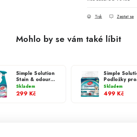
Tisk
Zeptat se
Mohlo by se vám také líbit
Simple Solution
Simple Soluti
Stain & odour
Podložky pro
Remover spring
štěňata - ple
Skladem
Skladem
breeze
30 ks
299 Kč
499 Kč
odstraňovač
skvrn a zápachu
pro psy 750 ml