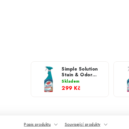
Simple Solution
Stain & Odor
remover,
Skladem
odstraňovač
299 Kč
skvrn a pachu pro
psy 750 ml
Popis produktu
Související produkty