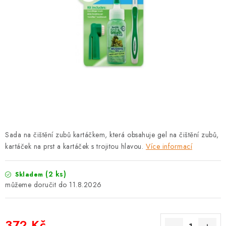
PRODEJNA
BLOG
SLUŽBY
VÝMĚNA, VRÁCENÍ A REKLAMACE
O nás
Kontakty
Doprava a platba
Výměna, vrácení a reklamace
Obchodní podmínky
Sada na čištění zubů kartáčkem, která obsahuje gel na čištění zubů,
Podmínky ochrany osobních údajů
kartáček na prst a kartáček s trojitou hlavou.
Více informací
Zásady použivání souboru cookies
Hodnocení obchodu
FAQ
(2 ks)
Skladem
11.8.2026
372 Kč