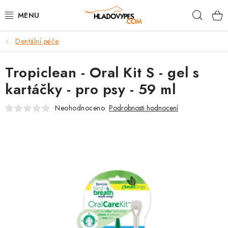
Přejít
Hleda
na
obsah
Dentální péče
POTŘEBY PRO PSY
Tropiclean - Oral Kit S - gel s
TAMI PŘEPRAVNÍ BOXY
kartáčky - pro psy - 59 ml
SPORT SE PSEM
Neohodnoceno
Podrobnosti hodnocení
BACK ON TRACK
FAQ
VĚRNOSTNÍ PROGRAM
ZNAČKY