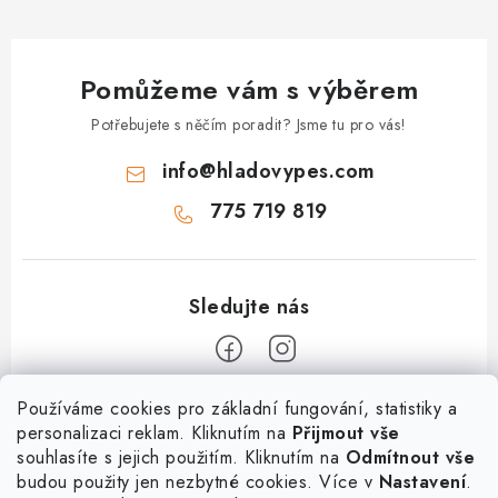
Pomůžeme vám s výběrem
Potřebujete s něčím poradit? Jsme tu pro vás!
info
@
hladovypes.com
775 719 819
Z
Používáme cookies pro základní fungování, statistiky a
personalizaci reklam. Kliknutím na
Přijmout vše
á
souhlasíte s jejich použitím. Kliknutím na
Odmítnout vše
Informace
p
budou použity jen nezbytné cookies. Více v
Nastavení
.