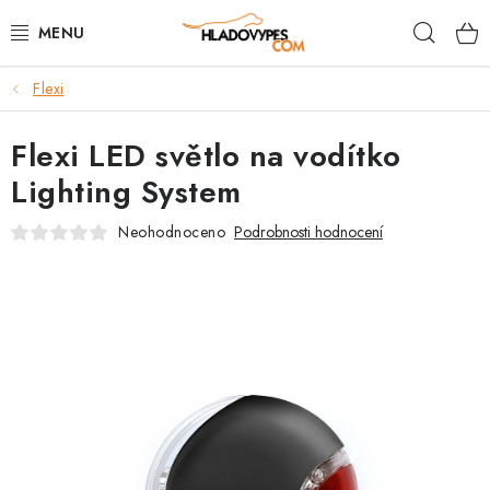
Přejít
Hleda
na
obsah
Flexi
POTŘEBY PRO PSY
Flexi LED světlo na vodítko
TAMI PŘEPRAVNÍ BOXY
Lighting System
SPORT SE PSEM
Neohodnoceno
Podrobnosti hodnocení
BACK ON TRACK
FAQ
VĚRNOSTNÍ PROGRAM
ZNAČKY