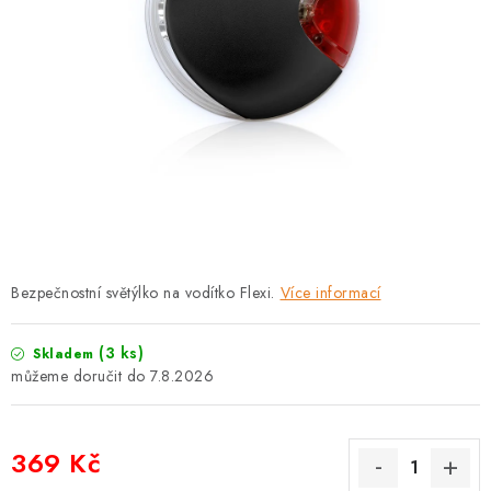
PRODEJNA
BLOG
SLUŽBY
VÝMĚNA, VRÁCENÍ A REKLAMACE
O nás
Kontakty
Doprava a platba
Výměna, vrácení a reklamace
Obchodní podmínky
Bezpečnostní světýlko na vodítko Flexi.
Více informací
Podmínky ochrany osobních údajů
Zásady použivání souboru cookies
Hodnocení obchodu
(3 ks)
Skladem
FAQ
7.8.2026
369 Kč
Měrná cena: