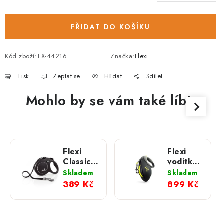
PŘIDAT DO KOŠÍKU
Kód zboží:
FX-44216
Značka:
Flexi
Tisk
Zeptat se
Hlídat
Sdílet
Mohlo by se vám také líbit
Flexi
Flexi
Classic
vodítko
černé
Giant 8
Skladem
Skladem
5m
m
389 Kč
899 Kč