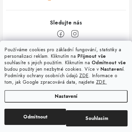
Z
Používáme cookies pro základní fungování, statistiky a
personalizaci reklam. Kliknutím na
Přijmout vše
á
souhlasíte s jejich použitím. Kliknutím na
Odmítnout vše
Informace
p
budou použity jen nezbytné cookies. Více v
Nastavení
.
a
Podmínky ochrany osobních údajů
ZDE
. Informace o
O nás
Služby
t
tom, jak Google zpracovává data, najdete
ZDE.
Kontakty
í
PetExpert - pojištění psů
Doprava a platba
Nastavení
Pujčení paddleboardu a psí plovací vesty
Výměna, vrácení a reklamace
Osobní odběr zboží - PRODEJNA
Obchodní podmínky
Copyright 2026
hladovypes.com
. Všechna práva vyhrazena.
Upravit nastavení
Odmítnout
Souhlasím
cookies
Podmínky ochrany osobních údajů
Vytvořil Shoptet
Zásady použivání souboru cookies