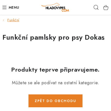
Přejít
Hleda
na
obsah
Funkční
POTŘEBY PRO PSY
TAMI PŘEPRAVNÍ BOXY
Funkční pamlsky pro psy Dokas
SPORT SE PSEM
BACK ON TRACK
Produkty teprve připravujeme.
FAQ
Můžete se ale podívat na ostatní kategorie.
VĚRNOSTNÍ PROGRAM
ZNAČKY
ZPĚT DO OBCHODU