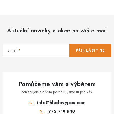
PRODEJNA
BLOG
SLUŽBY
Aktuální novinky a akce na váš e-mail
VÝMĚNA, VRÁCENÍ A REKLAMACE
E-mail
PŘIHLÁSIT SE
O nás
Kontakty
Doprava a platba
Výměna, vrácení a reklamace
Obchodní podmínky
Podmínky ochrany osobních údajů
Zásady použivání souboru cookies
Hodnocení obchodu
Pomůžeme vám s výběrem
FAQ
Potřebujete s něčím poradit? Jsme tu pro vás!
info
@
hladovypes.com
775 719 819