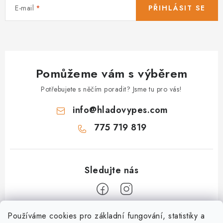
E-mail
PŘIHLÁSIT SE
Pomůžeme vám s výběrem
Potřebujete s něčím poradit? Jsme tu pro vás!
info
@
hladovypes.com
775 719 819
Z
Používáme cookies pro základní fungování, statistiky a