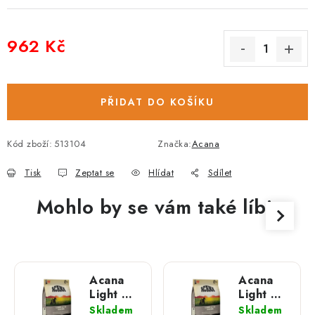
962 Kč
Měrná cena:
PŘIDAT DO KOŠÍKU
Kód zboží:
513104
Značka:
Acana
Tisk
Zeptat se
Hlídat
Sdílet
Mohlo by se vám také líbit
Acana
Acana
Light &
Light &
Fit; 2 kg
Fit; 11,4
Skladem
Skladem