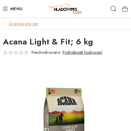
Přejít
Hleda
na
obsah
Granule pro psy
POTŘEBY PRO PSY
Acana Light & Fit; 6 kg
TAMI PŘEPRAVNÍ BOXY
Neohodnoceno
Podrobnosti hodnocení
SPORT SE PSEM
BACK ON TRACK
FAQ
VĚRNOSTNÍ PROGRAM
ZNAČKY