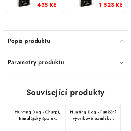
kg
435 Kč
1 523 Kč
Popis produktu
Parametry produktu
Související produkty
Hunting Dog - Churpi,
Hunting Dog - Funkční
himalájský špalek
výcvikové pamlsky;
přírodní
SKIN & COAT 250 g