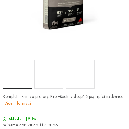
PRODEJNA
BLOG
SLUŽBY
VÝMĚNA, VRÁCENÍ A REKLAMACE
O nás
Kontakty
Doprava a platba
Výměna, vrácení a reklamace
Obchodní podmínky
Podmínky ochrany osobních údajů
Zásady použivání souboru cookies
Hodnocení obchodu
Kompletní krmivo pro psy. Pro všechny dospělé psy trpící nadváhou.
FAQ
Více informací
(2 ks)
Skladem
11.8.2026