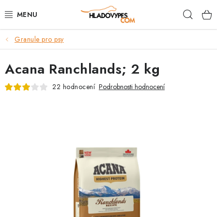
Přejít
Hleda
na
obsah
Granule pro psy
POTŘEBY PRO PSY
Acana Ranchlands; 2 kg
TAMI PŘEPRAVNÍ BOXY
22 hodnocení
Podrobnosti hodnocení
SPORT SE PSEM
BACK ON TRACK
FAQ
VĚRNOSTNÍ PROGRAM
ZNAČKY