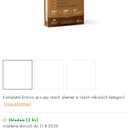
PRODEJNA
BLOG
SLUŽBY
VÝMĚNA, VRÁCENÍ A REKLAMACE
O nás
Kontakty
Doprava a platba
Výměna, vrácení a reklamace
Obchodní podmínky
Podmínky ochrany osobních údajů
Zásady použivání souboru cookies
Hodnocení obchodu
Kompletní krmivo pro psy všech plemen a všech věkových kategorií.
FAQ
Více informací
(2 ks)
Skladem
11.8.2026