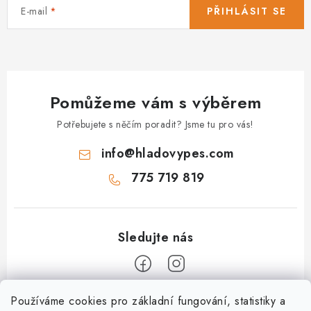
E-mail
PŘIHLÁSIT SE
Pomůžeme vám s výběrem
Potřebujete s něčím poradit? Jsme tu pro vás!
info
@
hladovypes.com
775 719 819
Z
Používáme cookies pro základní fungování, statistiky a