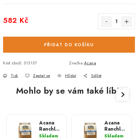
582 Kč
Měrná cena:
PŘIDAT DO KOŠÍKU
Kód zboží:
513157
Značka:
Acana
Tisk
Zeptat se
Hlídat
Sdílet
Mohlo by se vám také líbit
Acana
Acana
Ranchlands;
Ranchlands;
6 kg
11,4 kg
Skladem
Skladem