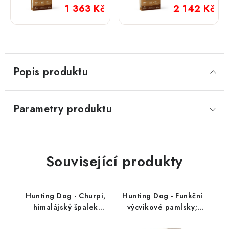
1 363 Kč
2 142 Kč
Popis produktu
Parametry produktu
Související produkty
Hunting Dog - Churpi,
Hunting Dog - Funkční
himalájský špalek
výcvikové pamlsky;
přírodní
SKIN & COAT 250 g