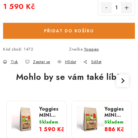
1 590 Kč
Měrná cena:
PŘIDAT DO KOŠÍKU
Kód zboží:
1472
Značka:
Yoggies
Tisk
Zeptat se
Hlídat
Sdílet
Mohlo by se vám také líbit
Yoggies
Yoggies
MINI
MINI
Ibérico
Ibérico
Skladem
Skladem
vepřové
vepřové
1 590 Kč
886 Kč
maso s
maso s