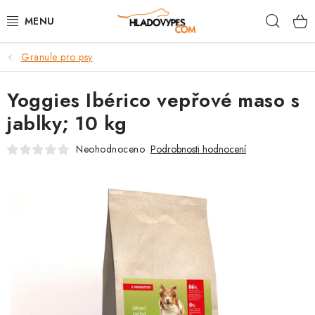
Přejít
Hleda
na
obsah
Granule pro psy
POTŘEBY PRO PSY
Yoggies Ibérico vepřové maso s
TAMI PŘEPRAVNÍ BOXY
jablky; 10 kg
SPORT SE PSEM
Neohodnoceno
Podrobnosti hodnocení
BACK ON TRACK
FAQ
VĚRNOSTNÍ PROGRAM
ZNAČKY