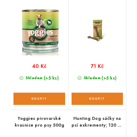
a karotkou; 200 g
studena; 118 g
40 Kč
71 Kč
(>5 ks)
(>5 ks)
Skladem
Skladem
Yoggies pivovarské
Hunting Dog sáčky na
kvasnice pro psy 500g
psí exkrementy; 120 ks
/ 8 rolí