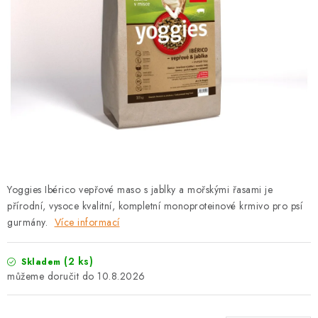
PRODEJNA
BLOG
SLUŽBY
VÝMĚNA, VRÁCENÍ A REKLAMACE
O nás
Kontakty
Doprava a platba
Výměna, vrácení a reklamace
Obchodní podmínky
Yoggies Ibérico vepřové maso s jablky a mořskými řasami je
Podmínky ochrany osobních údajů
přírodní, vysoce kvalitní, kompletní monoproteinové krmivo pro psí
Zásady použivání souboru cookies
Hodnocení obchodu
gurmány.
Více informací
FAQ
(2 ks)
Skladem
10.8.2026