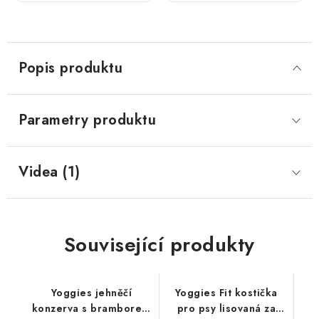
jablky;
jablky; 5
10 kg
kg
Popis produktu
Parametry produktu
Videa (1)
Související produkty
Yoggies jehněčí
Yoggies Fit kostička
konzerva s bramborem
pro psy lisovaná za