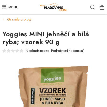
Přejít
Hleda
na
obsah
Granule pro psy
POTŘEBY PRO PSY
Yoggies MINI jehněčí a bílá
TAMI PŘEPRAVNÍ BOXY
ryba; vzorek 90 g
SPORT SE PSEM
Neohodnoceno
Podrobnosti hodnocení
BACK ON TRACK
FAQ
VĚRNOSTNÍ PROGRAM
ZNAČKY