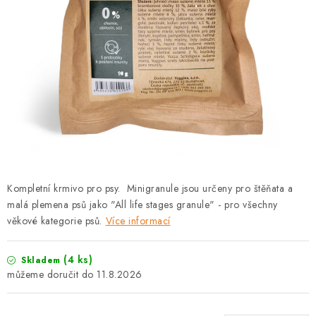
PRODEJNA
BLOG
SLUŽBY
VÝMĚNA, VRÁCENÍ A REKLAMACE
O nás
Kontakty
Doprava a platba
Výměna, vrácení a reklamace
Obchodní podmínky
Kompletní krmivo pro psy. Minigranule jsou určeny pro štěňata a
Podmínky ochrany osobních údajů
malá plemena psů jako "All life stages granule" - pro všechny
Zásady použivání souboru cookies
Hodnocení obchodu
věkové kategorie psů.
Více informací
FAQ
(4 ks)
Skladem
11.8.2026