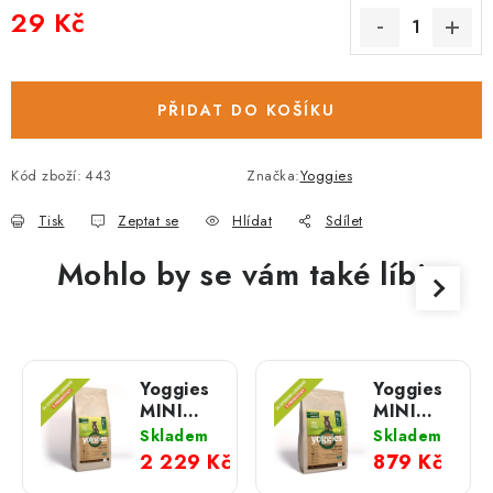
29 Kč
Měrná cena:
PŘIDAT DO KOŠÍKU
Kód zboží:
443
Značka:
Yoggies
Tisk
Zeptat se
Hlídat
Sdílet
Mohlo by se vám také líbit
Yoggies
Yoggies
MINI
MINI
jehněčí
jehněčí
Skladem
Skladem
a bílá
a bílá
2 229 Kč
879 Kč
ryba; 15
ryba; 5