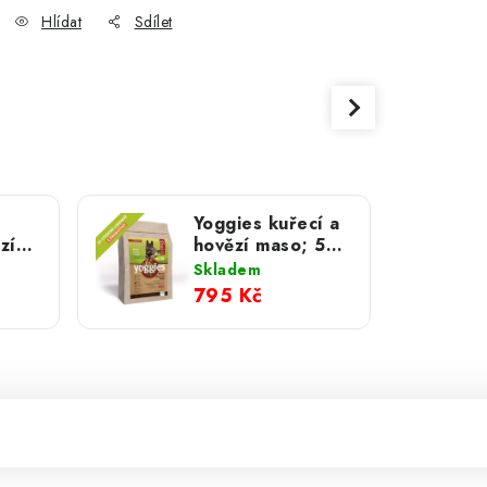
Hlídat
Sdílet
Yoggies kuřecí a
zí
hovězí maso; 5
kg
Skladem
795 Kč