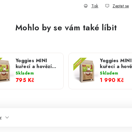
Tisk
Zeptat se
Mohlo by se vám také líbit
Yoggies MINI
Yoggies MINI
kuřecí a hovězí
kuřecí a hově
maso; 5 kg
maso; 15 kg
Skladem
Skladem
795 Kč
1 990 Kč
y