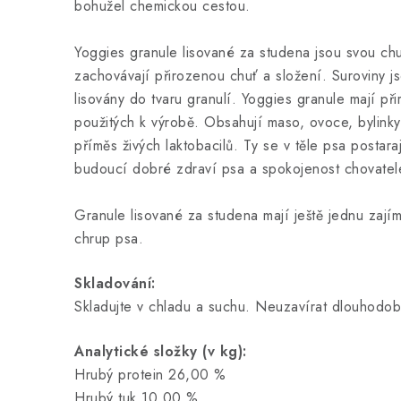
bohužel chemickou cestou.
Yoggies granule lisované za studena jsou svou chutí
zachovávají přirozenou chuť a složení. Suroviny js
lisovány do tvaru granulí. Yoggies granule mají př
použitých k výrobě. Obsahují maso, ovoce, bylinky, 
příměs živých laktobacilů. Ty se v těle psa postara
budoucí dobré zdraví psa a spokojenost chovatel
Granule lisované za studena mají ještě jednu zajím
chrup psa.
Skladování:
Skladujte v chladu a suchu. Neuzavírat dlouhodo
Analytické složky (v kg):
Hrubý protein 26,00 %
Hrubý tuk 10,00 %