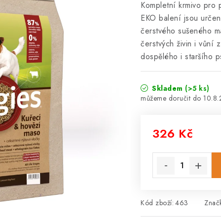
Kompletní krmivo pro 
EKO balení jsou určen
čerstvého sušeného m
čerstvých živin i vůní 
dospělého i staršího 
Skladem
(>5 ks)
10.8
326 Kč
Měrná cena:
Kód zboží:
463
Znač