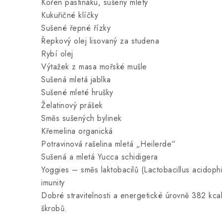
Kořen pastináku, sušený mletý
Kukuřičné klíčky
Sušené řepné řízky
Řepkový olej lisovaný za studena
Rybí olej
Výtažek z masa mořské mušle
Sušená mletá jablka
Sušené mleté hrušky
Želatinový prášek
Směs sušených bylinek
Křemelina organická
Potravinová rašelina mletá „Heilerde“
Sušená a mletá Yucca schidigera
Yoggies – směs laktobacilů (Lactobacillus acidoph
imunity
Dobré stravitelnosti a energetické úrovně 382 kca
škrobů.