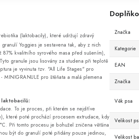
Doplňko
Značka
ebiotika (laktobacily), které udržují zdravý
granulí Yoggies je sestavena tak, aby z nich
Kategorie
až 87% kvalitního syrového masa před sušením),
yto granule jsou lisovány za studena při teplotě
EAN
tura je vyvinuta tzv. "All Life Stages" pro
Í - MINIGRANULE pro štěňata a malá plemena
Značka
 laktobacilů:
Věk psa
ace. To je proces, při kterém se nejdříve
e), které poté prochází procesem extrudace, kdy
Velikost p
°C. Při tomto procesu je bohužel zničena většina
mohou být do granulí poté přidány pouze jedinou,
Velikost ba