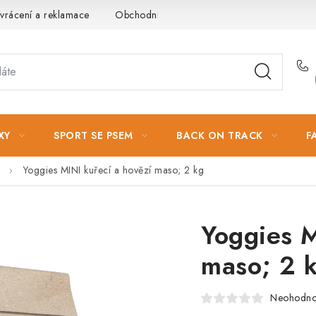
vrácení a reklamace
Obchodní podmínky
Podmínky ochrany 
XY
SPORT SE PSEM
BACK ON TRACK
F
Yoggies MINI kuřecí a hovězí maso; 2 kg
Yoggies M
maso; 2 
Neohodn