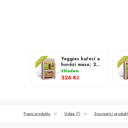
Yoggies kuřecí a
hovězí maso; 2
kg
Skladem
326 Kč
Popis produktu
Videa (1)
Související produkt