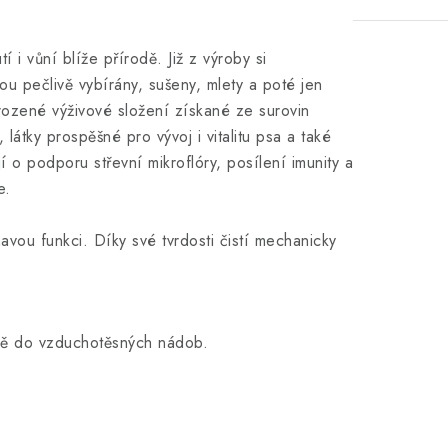
 i vůní blíže přírodě. Již z výroby si
ou pečlivě vybírány, sušeny, mlety a poté jen
irozené výživové složení získané ze surovin
látky prospěšné pro vývoj i vitalitu psa a také
jí o podporu střevní mikroflóry, posílení imunity a
e.
avou funkci. Díky své tvrdosti čistí mechanicky
bě do vzduchotěsných nádob.