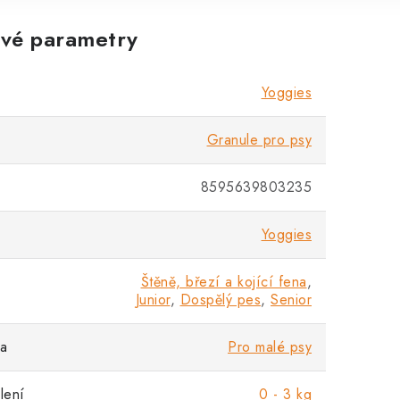
vé parametry
Yoggies
Granule pro psy
8595639803235
Yoggies
Štěně, březí a kojící fena
,
Junior
,
Dospělý pes
,
Senior
sa
Pro malé psy
lení
0 - 3 kg