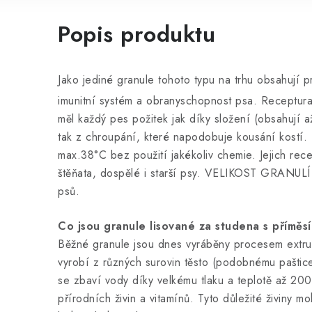
Popis produktu
Jako jediné granule tohoto typu na trhu obsahují pr
imunitní systém a obranyschopnost psa. Receptura 
měl každý pes požitek jak díky složení (obsahují 
tak z chroupání, které napodobuje kousání kostí. T
max.38°C bez použití jakékoliv chemie. Jejich recep
štěňata, dospělé i starší psy. VELIKOST GRANUL
psů.
Co jsou granule lisované za studena s příměsí
Běžné granule jsou dnes vyráběny procesem extrud
vyrobí z různých surovin těsto (podobnému paštic
se zbaví vody díky velkému tlaku a teplotě až 200
přírodních živin a vitamínů. Tyto důležité živiny 