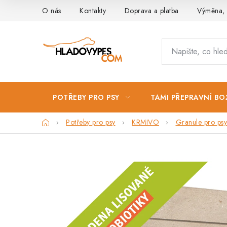
Přejít
O nás
Kontakty
Doprava a platba
Výměna, 
na
obsah
POTŘEBY PRO PSY
TAMI PŘEPRAVNÍ BO
Domů
Potřeby pro psy
KRMIVO
Granule pro psy