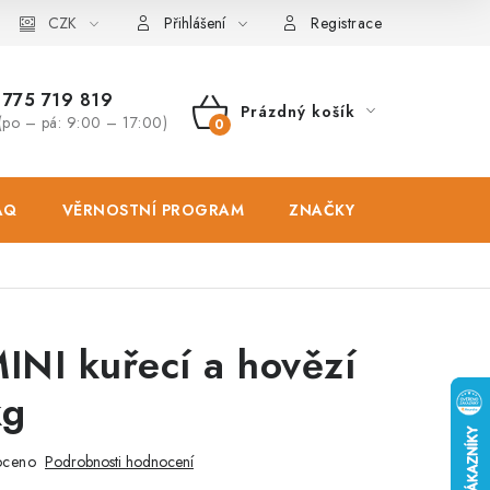
osobních údajů
CZK
Zásady použivání souboru cookies
Hodnocen
Přihlášení
Registrace
775 719 819
Prázdný košík
(po – pá: 9:00 – 17:00)
NÁKUPNÍ
KOŠÍK
AQ
VĚRNOSTNÍ PROGRAM
ZNAČKY
PRODEJNA
INI kuřecí a hovězí
kg
oceno
Podrobnosti hodnocení