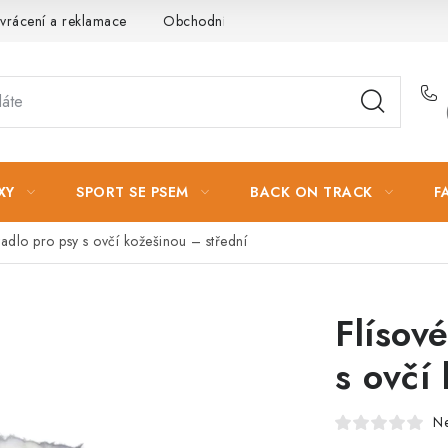
vrácení a reklamace
Obchodní podmínky
Podmínky ochrany 
XY
SPORT SE PSEM
BACK ON TRACK
F
vadlo pro psy s ovčí kožešinou – střední
Flísov
s ovčí
N