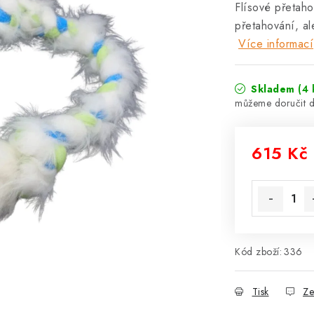
Flísové přetaho
přetahování, al
Více informací
Skladem
(4 
615 Kč
Měrná cena
Kód zboží:
336
Tisk
Ze