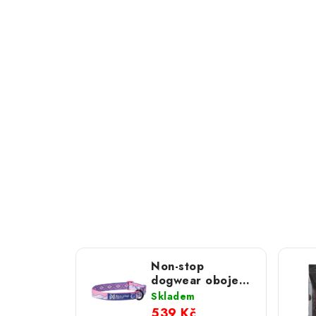
Non-stop
dogwear obojek
Trail Quest
Skladem
Rachel Pohl
539 Kč