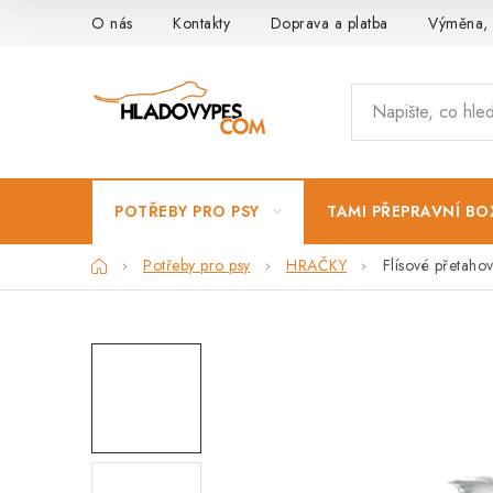
Přejít
O nás
Kontakty
Doprava a platba
Výměna, 
na
obsah
POTŘEBY PRO PSY
TAMI PŘEPRAVNÍ BO
Domů
Potřeby pro psy
HRAČKY
Flísové přetaho