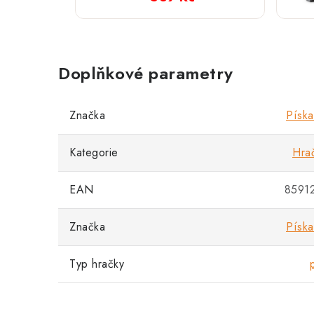
růžový
Doplňkové parametry
Značka
Píska
Kategorie
Hra
EAN
8591
Značka
Píska
Typ hračky