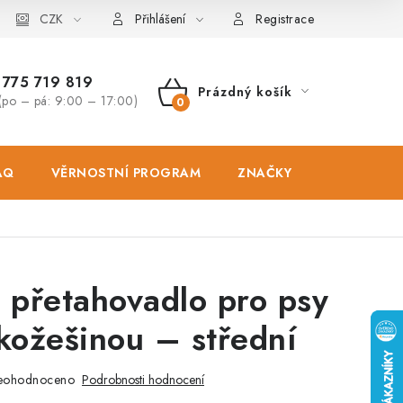
osobních údajů
CZK
Zásady použivání souboru cookies
Hodnocen
Přihlášení
Registrace
775 719 819
Prázdný košík
(po – pá: 9:00 – 17:00)
NÁKUPNÍ
KOŠÍK
AQ
VĚRNOSTNÍ PROGRAM
ZNAČKY
PRODEJNA
é přetahovadlo pro psy
 kožešinou – střední
eohodnoceno
Podrobnosti hodnocení