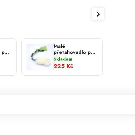
Malé
 pro
přetahovadlo pro
s
psa – ovečka s
Skladem
jetí
flísovou rukojetí
225 Kč