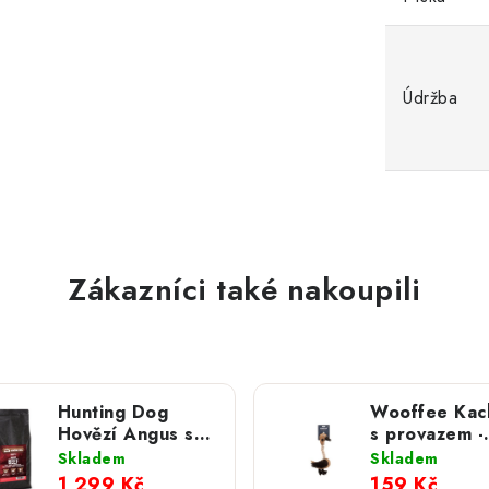
Údržba
Zákazníci také nakoupili
Hunting Dog
Wooffee Kac
Hovězí Angus s
s provazem -
mrkví pro
přetahovací
Skladem
Skladem
štěňata; 6 kg
kožená hračk
1 299 Kč
159 Kč