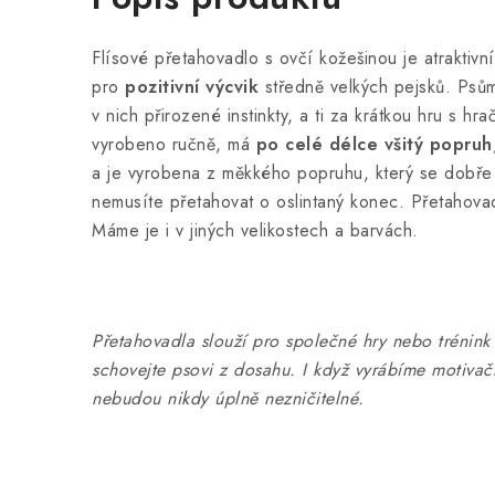
Flísové přetahovadlo s ovčí kožešinou je atraktivní
pro
pozitivní výcvik
středně velkých pejsků. Psů
v nich přirozené instinkty, a ti za krátkou hru s h
vyrobeno ručně, má
po celé délce všitý popruh
a je vyrobena z měkkého popruhu, který se dobře
nemusíte přetahovat o oslintaný konec. Přetahovad
Máme je i v jiných velikostech a barvách.
Přetahovadla slouží pro společné hry nebo trénink
schovejte psovi z dosahu. I když vyrábíme motivač
nebudou nikdy úplně nezničitelné.