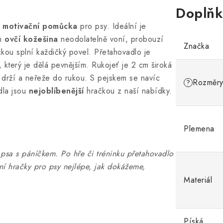
Doplňk
motivační pomůcka
pro psy. Ideální je
m
ovčí kožešina
neodolatelně voní, probouzí
Značka
račkou splní každičký povel. Přetahovadlo je
, který je dělá pevnějším. Rukojeť je 2 cm široká
 drží a neřeže do rukou. S pejskem se navíc
Rozměr
?
la jsou
nejoblíbenější
hračkou z naší nabídky.
Plemena
 psa s páníčkem. Po hře či tréninku přetahovadlo
ní hračky pro psy nejlépe, jak dokážeme,
Materiál
Píská