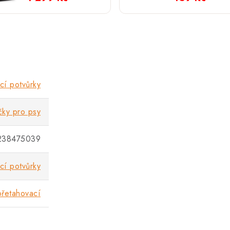
cí potvůrky
čky pro psy
238475039
cí potvůrky
přetahovací