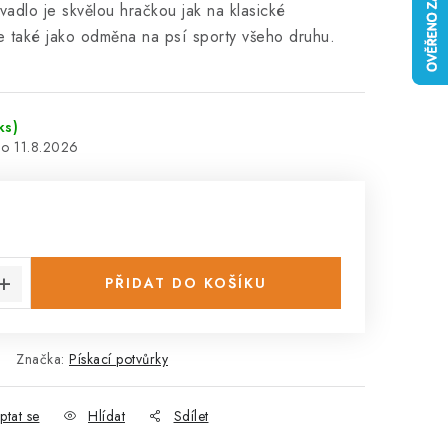
vadlo je skvělou hračkou jak na klasické
e také jako odměna na psí sporty všeho druhu.
ks)
11.8.2026
:
PŘIDAT DO KOŠÍKU
Značka:
Pískací potvůrky
ptat se
Hlídat
Sdílet