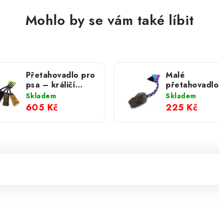
Mohlo by se vám také líbit
Přetahovadlo pro
Malé
psa – králičí
přetahovadlo
kožešina s
psa – králík 
Skladem
Skladem
amortizérem
flísovou ruko
605 Kč
225 Kč