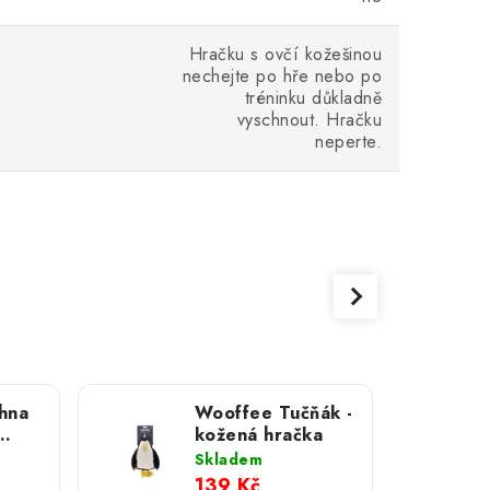
Hračku s ovčí kožešinou
nechejte po hře nebo po
tréninku důkladně
vyschnout. Hračku
neperte.
hna
Wooffee Tučňák -
kožená hračka
Skladem
a
139 Kč