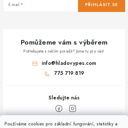
E-mail
PŘIHLÁSIT SE
Pomůžeme vám s výběrem
Potřebujete s něčím poradit? Jsme tu pro vás!
info
@
hladovypes.com
775 719 819
Z
Používáme cookies pro základní fungování, statistiky a