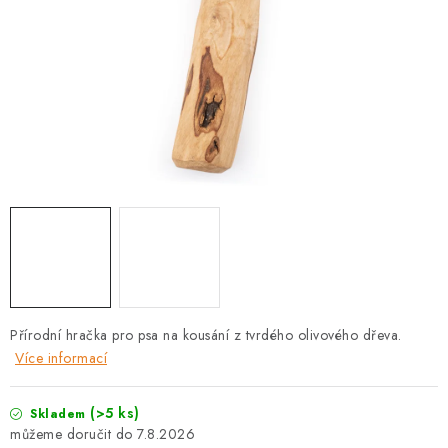
PRODEJNA
BLOG
SLUŽBY
VÝMĚNA, VRÁCENÍ A REKLAMACE
O nás
Kontakty
Doprava a platba
Výměna, vrácení a reklamace
Obchodní podmínky
Podmínky ochrany osobních údajů
Zásady použivání souboru cookies
Hodnocení obchodu
Přírodní hračka pro psa na kousání z tvrdého olivového dřeva.
FAQ
Více informací
(>5 ks)
Skladem
7.8.2026