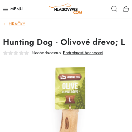
Přejít
Hleda
na
obsah
HRAČKY
POTŘEBY PRO PSY
Hunting Dog - Olivové dřevo; L
TAMI PŘEPRAVNÍ BOXY
Neohodnoceno
Podrobnosti hodnocení
SPORT SE PSEM
BACK ON TRACK
FAQ
VĚRNOSTNÍ PROGRAM
ZNAČKY