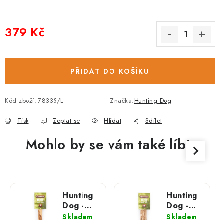
379 Kč
Měrná cena:
PŘIDAT DO KOŠÍKU
Kód zboží:
78335/L
Značka:
Hunting Dog
Tisk
Zeptat se
Hlídat
Sdílet
Mohlo by se vám také líbit
Hunting
Hunting
Dog -
Dog -
Olivové
Olivové
Skladem
Skladem