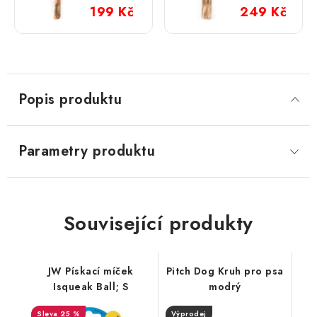
dřevo; S
dřevo;
199 Kč
249 Kč
M
Popis produktu
Parametry produktu
Související produkty
JW Pískací míček
Pitch Dog Kruh pro psa
Isqueak Ball; S
modrý
25 %
Výprodej