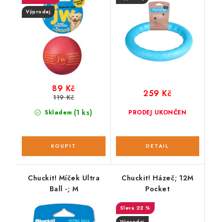
Výprodej
89 Kč
259 Kč
119 Kč
(1 ks)
Skladem
PRODEJ UKONČEN
Chuckit! Míček Ultra
Chuckit! Házeč; 12M
Ball -; M
Pocket
22 %
Výprodej