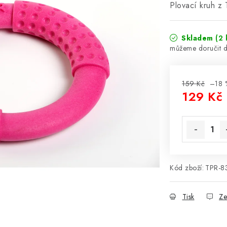
Plovací kruh z 
Skladem
(2 
159 Kč
–18 
129 Kč
Měrná cena
Kód zboží:
TPR-8
Tisk
Ze