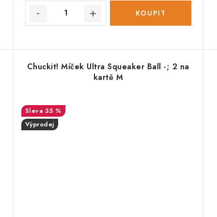
Chuckit! Míček Ultra Squeaker Ball -; 2 na
kartě M
35 %
Výprodej