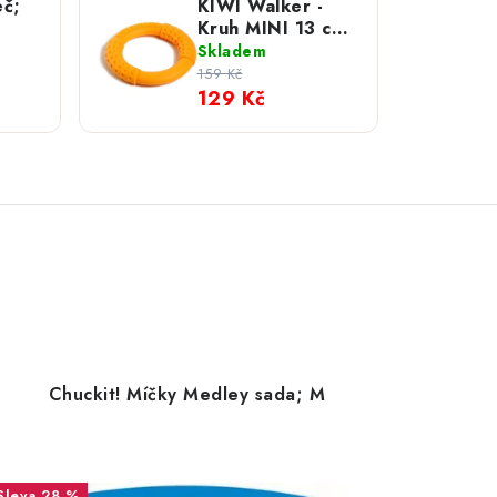
eč;
KIWI Walker -
Kruh MINI 13 cm;
Oranžová
Skladem
159 Kč
129 Kč
Chuckit! Míčky Medley sada; M
28 %