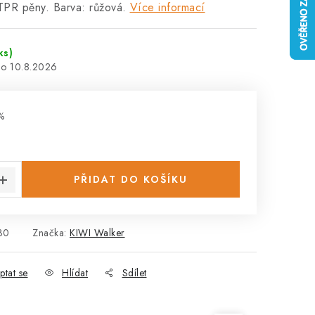
TPR pěny. Barva: růžová.
Více informací
ks)
10.8.2026
%
:
PŘIDAT DO KOŠÍKU
30
Značka:
KIWI Walker
ptat se
Hlídat
Sdílet