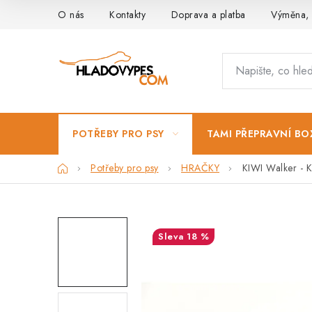
Přejít
O nás
Kontakty
Doprava a platba
Výměna, 
na
obsah
POTŘEBY PRO PSY
TAMI PŘEPRAVNÍ BO
Domů
Potřeby pro psy
HRAČKY
KIWI Walker - 
18 %