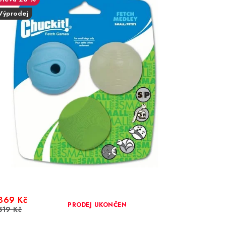
Výprodej
369 Kč
PRODEJ UKONČEN
519 Kč