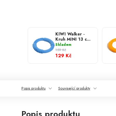
KIWI Walker -
Kruh MINI 13 cm;
Modrá
Skladem
159 Kč
129 Kč
Popis produktu
Související produkty
Popis produktu