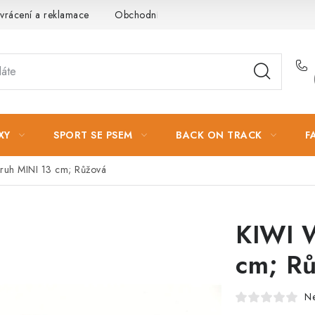
vrácení a reklamace
Obchodní podmínky
Podmínky ochrany 
XY
SPORT SE PSEM
BACK ON TRACK
F
Kruh MINI 13 cm; Růžová
KIWI W
cm; R
N