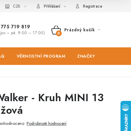
osobních údajů
CZK
Zásady použivání souboru cookies
Hodnocen
Přihlášení
Registrace
775 719 819
Prázdný košík
(po – pá: 9:00 – 17:00)
NÁKUPNÍ
KOŠÍK
AQ
VĚRNOSTNÍ PROGRAM
ZNAČKY
PRODEJNA
alker - Kruh MINI 13
ůžová
eohodnoceno
Podrobnosti hodnocení