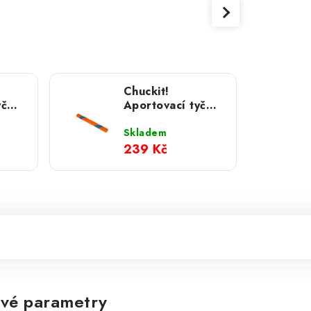
Chuckit!
yč
Aportovací tyč
 - L
Ultra Fetch
Skladem
239 Kč
vé parametry