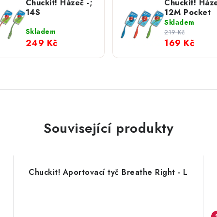
Chuckit! Házeč -;
Chuckit! Ház
14S
12M Pocket
Skladem
Skladem
219 Kč
249 Kč
169 Kč
Související produkty
Chuckit! Aportovací tyč Breathe Right - L