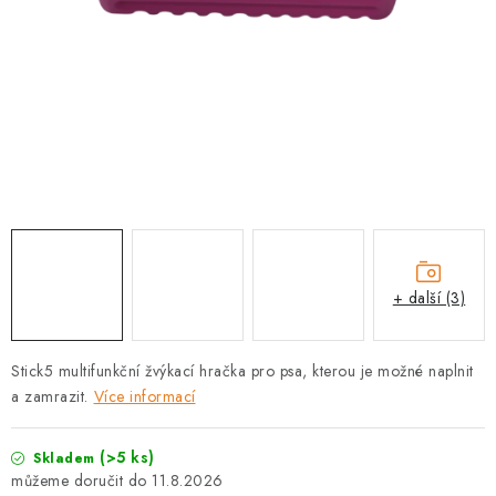
PRODEJNA
BLOG
SLUŽBY
VÝMĚNA, VRÁCENÍ A REKLAMACE
O nás
Kontakty
Doprava a platba
Výměna, vrácení a reklamace
Obchodní podmínky
+ další (3)
Podmínky ochrany osobních údajů
Zásady použivání souboru cookies
Hodnocení obchodu
Stick5 multifunkční žvýkací hračka pro psa, kterou je možné naplnit
FAQ
a zamrazit.
Více informací
(>5 ks)
Skladem
11.8.2026