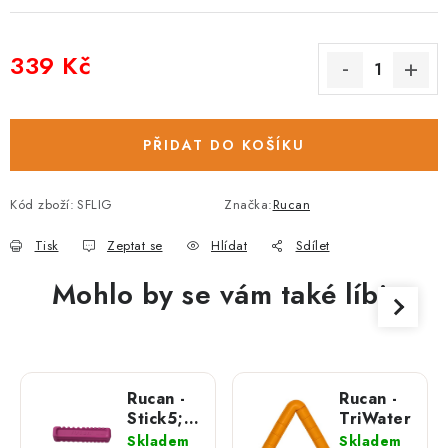
339 Kč
Měrná cena:
PŘIDAT DO KOŠÍKU
Kód zboží:
SFLIG
Značka:
Rucan
Tisk
Zeptat se
Hlídat
Sdílet
Mohlo by se vám také líbit
Rucan -
Rucan -
Stick5;
TriWater
M
Skladem
Skladem