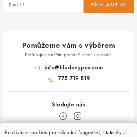
E-mail
PŘIHLÁSIT SE
Pomůžeme vám s výběrem
Potřebujete s něčím poradit? Jsme tu pro vás!
info
@
hladovypes.com
775 719 819
Z
Používáme cookies pro základní fungování, statistiky a