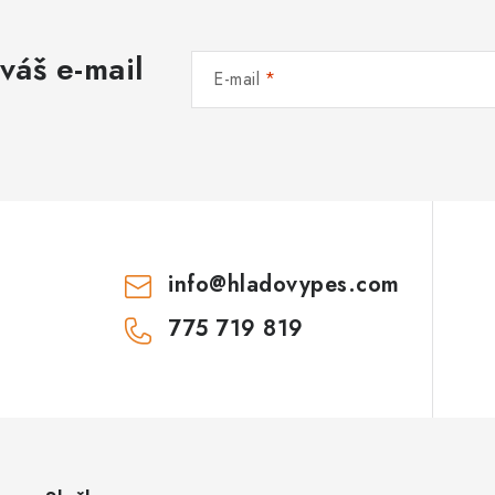
váš e-mail
E-mail
info
@
hladovypes.com
775 719 819