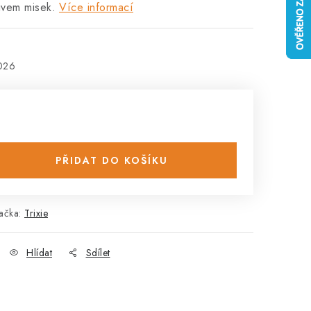
ivem misek.
Více informací
2026
PŘIDAT DO KOŠÍKU
ačka:
Trixie
Hlídat
Sdílet