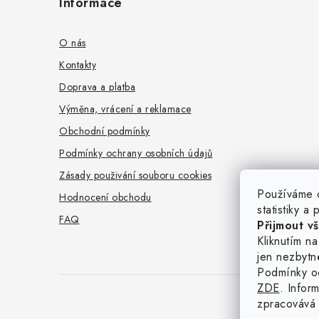
Informace
p
a
O nás
t
Kontakty
Doprava a platba
í
Výměna, vrácení a reklamace
Obchodní podmínky
Podmínky ochrany osobních údajů
Zásady použivání souboru cookies
Používáme c
Hodnocení obchodu
statistiky a
FAQ
Přijmout v
Kliknutím n
jen nezbytn
Podmínky o
ZDE
. Infor
zpracovává 
Co