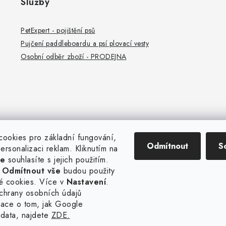
Služby
PetExpert - pojištění psů
Pujčení paddleboardu a psí plovací vesty
Osobní odběr zboží - PRODEJNA
ookies pro základní fungování,
Odmítnout
S
 personalizaci reklam. Kliknutím na
še
souhlasíte s jejich použitím.
a
Odmítnout vše
budou použity
é cookies. Více v
Nastavení
.
chrany osobních údajů
mace o tom, jak Google
data, najdete
ZDE.
pyright 2026
hladovypes.com
. Všechna práva vyhrazena.
Upravit nastavení coo