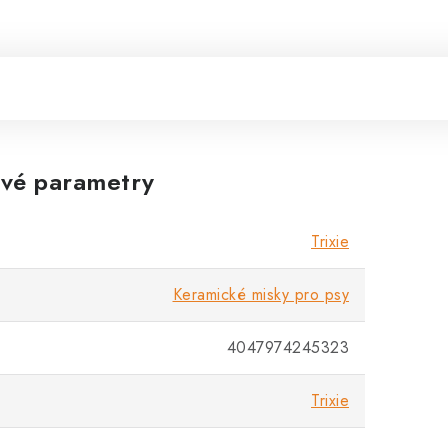
vé parametry
Trixie
Keramické misky pro psy
4047974245323
Trixie