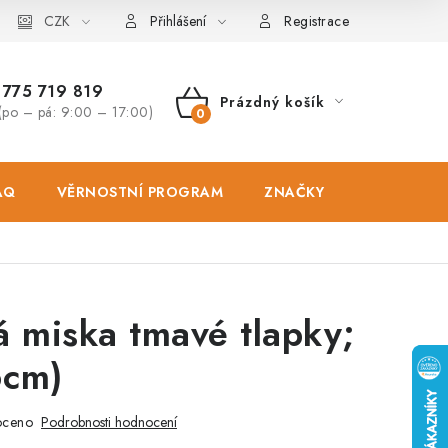
osobních údajů
CZK
Zásady použivání souboru cookies
Hodnocen
Přihlášení
Registrace
775 719 819
Prázdný košík
(po – pá: 9:00 – 17:00)
NÁKUPNÍ
KOŠÍK
AQ
VĚRNOSTNÍ PROGRAM
ZNAČKY
PRODEJNA
 miska tmavé tlapky;
6cm)
oceno
Podrobnosti hodnocení