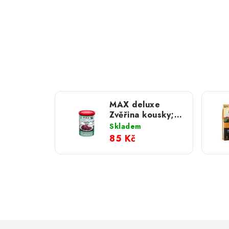
MAX deluxe
Zvěřina kousky;
400 g
Skladem
85 Kč