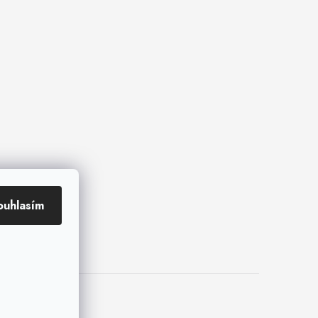
ouhlasím
kies