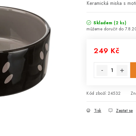
Keramická miska s mot
Skladem
(2 ks)
7.8.
249 Kč
Měrná cena:
Kód zboží:
24532
Zn
Tisk
Zeptat se