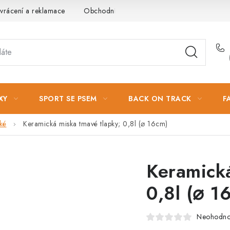
vrácení a reklamace
Obchodní podmínky
Podmínky ochrany 
XY
SPORT SE PSEM
BACK ON TRACK
F
ké
Keramická miska tmavé tlapky; 0,8l (⌀ 16cm)
Keramická
0,8l (⌀ 1
Neohodn