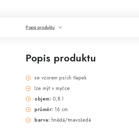
Popis produktu
Popis produktu
se vzorem psích tlapek
lze mýt v myčce
objem:
0,8 l
průměr:
16 cm
barva:
hnědá/tmavošedá