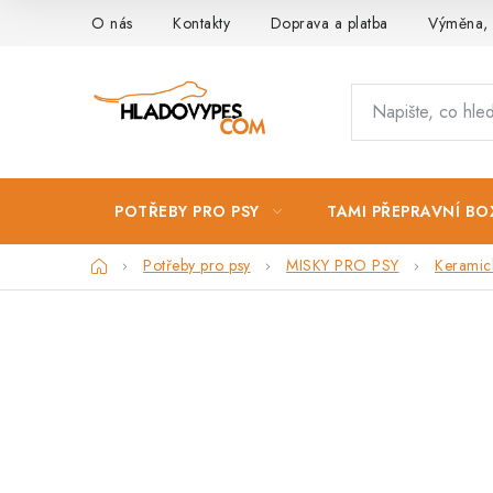
Přejít
O nás
Kontakty
Doprava a platba
Výměna, 
na
obsah
POTŘEBY PRO PSY
TAMI PŘEPRAVNÍ BO
Domů
Potřeby pro psy
MISKY PRO PSY
Keramic