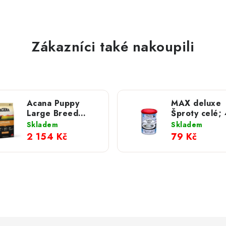
Zákazníci také nakoupili
Acana Puppy
MAX deluxe
Large Breed
Šproty celé; 400
granule pro psy
g
Skladem
Skladem
velkých plemen ;
2 154 Kč
79 Kč
17 kg