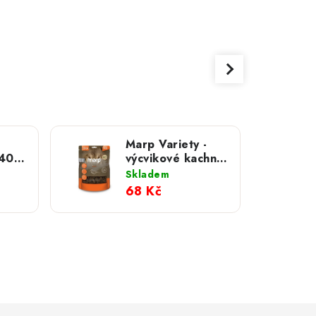
Marp Variety -
výcvikové kachní
pamlsky 120g
Skladem
68 Kč