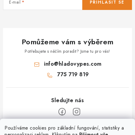
E-mail
PŘIHLÁSIT SE
Pomůžeme vám s výběrem
Potřebujete s něčím poradit? Jsme tu pro vás!
info
@
hladovypes.com
775 719 819
Z
Používáme cookies pro základní fungování, statistiky a
personalizaci reklam. Kliknutím na
Přijmout vše