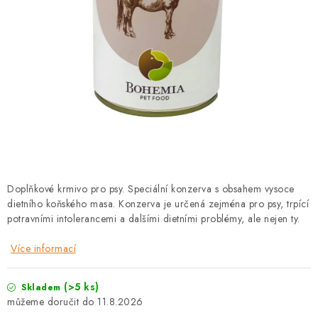
PRODEJNA
BLOG
SLUŽBY
VÝMĚNA, VRÁCENÍ A REKLAMACE
O nás
Kontakty
Doprava a platba
Výměna, vrácení a reklamace
Obchodní podmínky
Doplňkové krmivo pro psy. Speciální konzerva s obsahem vysoce
Podmínky ochrany osobních údajů
dietního koňského masa. Konzerva je určená zejména pro psy, trpící
Zásady použivání souboru cookies
Hodnocení obchodu
potravními intolerancemi a dalšími dietními problémy, ale nejen ty.
FAQ
Více informací
(>5 ks)
Skladem
11.8.2026