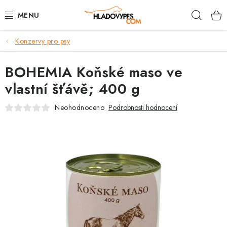
Přejít
Hleda
na
obsah
Konzervy pro psy
POTŘEBY PRO PSY
BOHEMIA Koňské maso ve
TAMI PŘEPRAVNÍ BOXY
vlastní šťávě; 400 g
SPORT SE PSEM
Neohodnoceno
Podrobnosti hodnocení
BACK ON TRACK
FAQ
VĚRNOSTNÍ PROGRAM
ZNAČKY