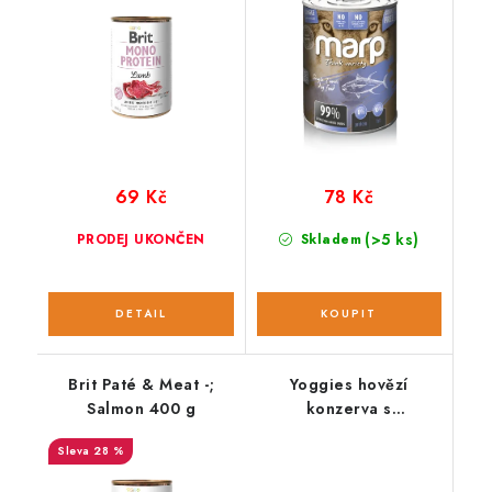
69 Kč
78 Kč
(>5 ks)
PRODEJ UKONČEN
Skladem
Brit Paté & Meat -;
Yoggies hovězí
Salmon 400 g
konzerva s
ostropestřcem
28 %
mariánským; 800 g