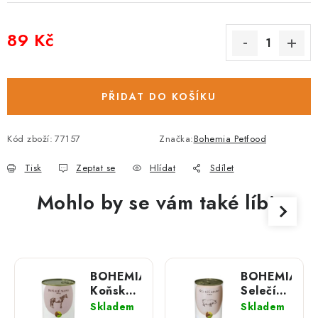
89 Kč
Měrná cena:
PŘIDAT DO KOŠÍKU
Kód zboží:
77157
Značka:
Bohemia Petfood
Tisk
Zeptat se
Hlídat
Sdílet
Mohlo by se vám také líbit
BOHEMIA
BOHEMIA
Koňské
Selečí
maso ve
maso ve
Skladem
Skladem