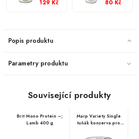
vlastní
vlastní
129 Kč
80 Kč
šťávě;
šťávě;
800 g
400 g
Popis produktu
Parametry produktu
Související produkty
Brit Mono Protein –;
Marp Variety Single
Lamb 400 g
tuňák konzerva pro
psy; 400 g