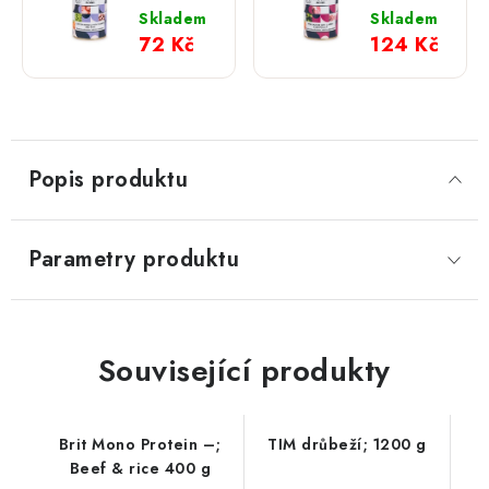
Kuřecí
Vepřová
Skladem
Skladem
svalovina
svalovina
72 Kč
124 Kč
s mrkví
s mrkví
a
a
hráškem
špenátem
400 g
800 g
Popis produktu
Parametry produktu
Související produkty
Brit Mono Protein –;
TIM drůbeží; 1200 g
Beef & rice 400 g