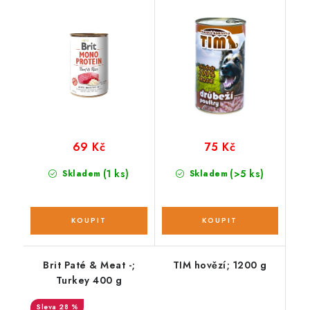
69 Kč
75 Kč
(1 ks)
(>5 ks)
Skladem
Skladem
Brit Paté & Meat -;
TIM hovězí; 1200 g
Turkey 400 g
28 %