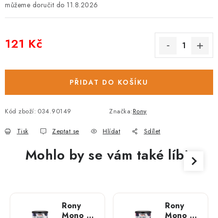
11.8.2026
121 Kč
Měrná cena:
PŘIDAT DO KOŠÍKU
Kód zboží:
034.90149
Značka:
Rony
Tisk
Zeptat se
Hlídat
Sdílet
Mohlo by se vám také líbit
Rony
Rony
Mono –
Mono –