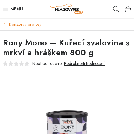
Přejít
Hleda
na
obsah
Konzervy pro psy
POTŘEBY PRO PSY
Rony Mono – Kuřecí svalovina s
TAMI PŘEPRAVNÍ BOXY
mrkví a hráškem 800 g
SPORT SE PSEM
Neohodnoceno
Podrobnosti hodnocení
BACK ON TRACK
FAQ
VĚRNOSTNÍ PROGRAM
ZNAČKY