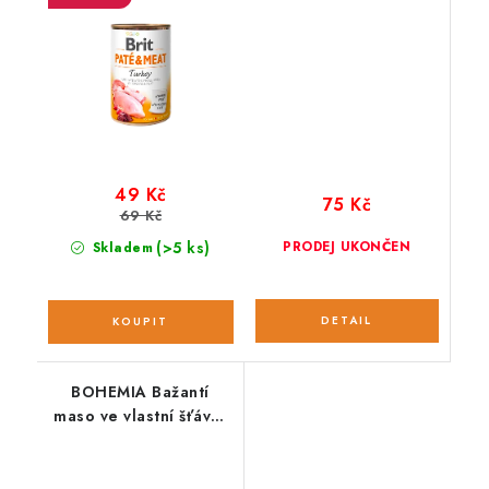
49 Kč
75 Kč
69 Kč
(>5 ks)
PRODEJ UKONČEN
Skladem
BOHEMIA Bažantí
maso ve vlastní šťávě;
800 g