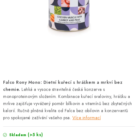
PRODEJNA
BLOG
SLUŽBY
VÝMĚNA, VRÁCENÍ A REKLAMACE
O nás
Kontakty
Doprava a platba
Výměna, vrácení a reklamace
Obchodní podmínky
Falco Rony Mono: Dietní kuřecí s hráškem a mrkví bez
Podmínky ochrany osobních údajů
chemie.
Lehká a vysoce stravitelná česká konzerva s
Zásady použivání souboru cookies
Hodnocení obchodu
monoproteinovým složením. Kombinace kuřecí svaloviny, hrášku a
mrkve zajišťuje vyvážený poměr bílkovin a vitamínů bez zbytečných
FAQ
kalorií. Ručně plněná kvalita od Falca bez obilovin a konzervantů
pro spokojené zažívání vašeho psa.
Více informací
(>5 ks)
Skladem