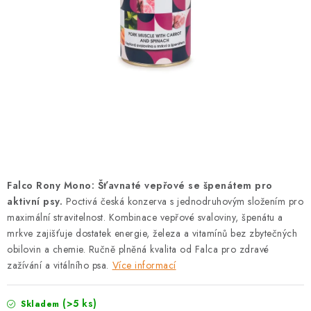
PRODEJNA
BLOG
SLUŽBY
VÝMĚNA, VRÁCENÍ A REKLAMACE
O nás
Kontakty
Doprava a platba
Výměna, vrácení a reklamace
Obchodní podmínky
Falco Rony Mono: Šťavnaté vepřové se špenátem pro
Podmínky ochrany osobních údajů
aktivní psy.
Poctivá česká konzerva s jednodruhovým složením pro
Zásady použivání souboru cookies
Hodnocení obchodu
maximální stravitelnost. Kombinace vepřové svaloviny, špenátu a
mrkve zajišťuje dostatek energie, železa a vitamínů bez zbytečných
FAQ
obilovin a chemie. Ručně plněná kvalita od Falca pro zdravé
zažívání a vitálního psa.
Více informací
(>5 ks)
Skladem