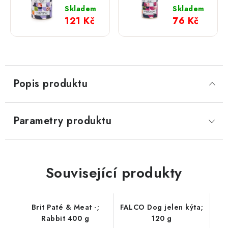
Kuřecí
Vepřová
Skladem
Skladem
svalovina
svalovina
121 Kč
76 Kč
s mrkví
s mrkví
a
a
hráškem
špenátem
800 g
400 g
Popis produktu
Parametry produktu
Související produkty
Brit Paté & Meat -;
FALCO Dog jelen kýta;
Rabbit 400 g
120 g