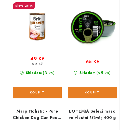
28 %
49 Kč
65 Kč
69 Kč
(3 ks)
(>5 ks)
Skladem
Skladem
Marp Holistic - Pure
BOHEMIA Selečí maso
Chicken Dog Can Food;
ve vlastní šťávě; 400 g
400 g