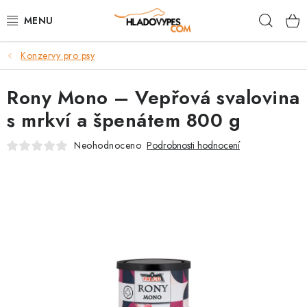
Přejít
Hleda
na
obsah
Konzervy pro psy
POTŘEBY PRO PSY
Rony Mono – Vepřová svalovina
TAMI PŘEPRAVNÍ BOXY
s mrkví a špenátem 800 g
SPORT SE PSEM
Neohodnoceno
Podrobnosti hodnocení
BACK ON TRACK
FAQ
VĚRNOSTNÍ PROGRAM
ZNAČKY