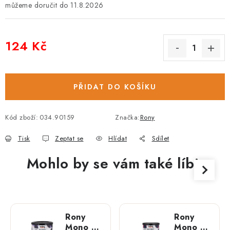
11.8.2026
124 Kč
Měrná cena:
PŘIDAT DO KOŠÍKU
Kód zboží:
034.90159
Značka:
Rony
Tisk
Zeptat se
Hlídat
Sdílet
Mohlo by se vám také líbit
Rony
Rony
Mono –
Mono –